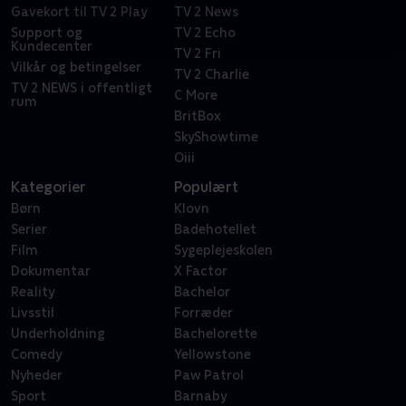
Gavekort til TV 2 Play
TV 2 News
Support og
TV 2 Echo
Kundecenter
TV 2 Fri
Vilkår og betingelser
TV 2 Charlie
TV 2 NEWS i offentligt
C More
rum
BritBox
SkyShowtime
Oiii
Kategorier
Populært
Børn
Klovn
Serier
Badehotellet
Film
Sygeplejeskolen
Dokumentar
X Factor
Reality
Bachelor
Livsstil
Forræder
Underholdning
Bachelorette
Comedy
Yellowstone
Nyheder
Paw Patrol
Sport
Barnaby