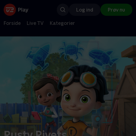
Log ind
Prøv nu
Forside
Live TV
Kategorier
Rusty Rivets