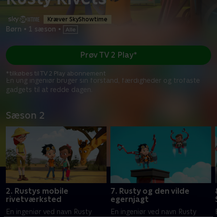
Kræver SkyShowtime
Børn
•
1 sæson
•
Prøv TV 2 Play*
*tilkøbes til TV 2 Play abonnement
En ung ingeniør bruger sin forstand, færdigheder og trofaste
gadgets til at redde dagen.
Sæson 2
2. Rustys mobile
7. Rusty og den vilde
rivetværksted
egernjagt
En ingeniør ved navn Rusty
En ingeniør ved navn Rusty