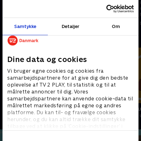
leder et team af
leder et team af
redningsrobotter. Sammen
redningsrobotter. Sammen
finder de på de fedeste og
finder de på de fedeste og
mest geniale gadgets til at
mest geniale gadgets til at
1. januar 2023 • 22 min
1. januar 2023 • 22 min
Samtykke
Detaljer
Om
opfinde sig ud af svære
opfinde sig ud af svære
situationer.
situationer.
Andre så også
Dine data og cookies
Vi bruger egne cookies og cookies fra
samarbejdspartnere for at give dig den bedste
oplevelse af TV 2 PLAY, til statistik og til at
målrette annoncer til dig. Vores
samarbejdspartnere kan anvende cookie-data til
målrettet markedsføring på egne og andres
Vicke Viking
Miniteve: M
platforme. Du kan til- og fravælge cookies
Børneserier • 1 sæsoner
Børneserier • 1
herunder, og du kan altid trække dit samtykke
tilbage ved at klikke på ’Cookie-indstillinger’ i
bunden af siden. Læs mere om hvordan TV 2
behandler dine oplysninger i