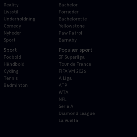
Reality
Bachelor
Livsstil
Forræder
Underholdning
Bachelorette
Comedy
Yellowstone
Nyheder
Paw Patrol
Sport
Barnaby
Sport
Populær sport
Fodbold
3F Superliga
Håndbold
Tour de France
Cykling
FIFA VM 2026
Tennis
A Liga
Badminton
ATP
WTA
NFL
Serie A
Diamond League
La Vuelta