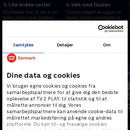
5. Lille-bukke-søster
6. Væk med flasken
Da Chuckie tror, at der er en
Tommy nægter at opgive sin
baby i hans mave, hjælper
flaske, og han planlægger at
Tommy og vennerne ham med
rejse, når hans lille søskende er
at forberede sig på at blive far.
blevet født.
22. november 2023 • 21 min
22. november 2023 • 21 min
Samtykke
Detaljer
Om
Andre så også
Dine data og cookies
Vi bruger egne cookies og cookies fra
samarbejdspartnere for at give dig den bedste
oplevelse af TV 2 PLAY, til statistik og til at
målrette annoncer til dig. Vores
samarbejdspartnere kan anvende cookie-data til
målrettet markedsføring på egne og andres
Vicke Viking
Olly & Lea
platforme. Du kan til- og fravælge cookies
Børneserier • 1 sæsoner
Børneserier • 1