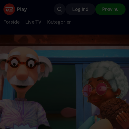
Log ind
Prøv nu
Forside
Live TV
Kategorier