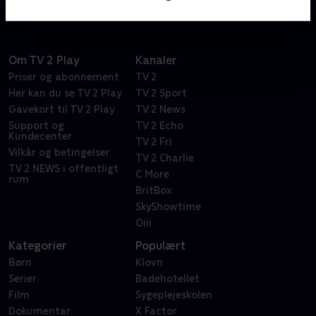
Om TV 2 Play
Kanaler
Priser og abonnement
TV 2
Her kan du se TV 2 Play
TV 2 Sport
Gavekort til TV 2 Play
TV 2 News
Support og
TV 2 Echo
Kundecenter
TV 2 Fri
Vilkår og betingelser
TV 2 Charlie
TV 2 NEWS i offentligt
C More
rum
BritBox
SkyShowtime
Oiii
Kategorier
Populært
Børn
Klovn
Serier
Badehotellet
Film
Sygeplejeskolen
Dokumentar
X Factor