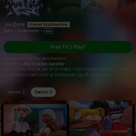
Kræver SkyShowtime
Børn
•
2 sæsoner
•
Prøv TV 2 Play*
*tilkøbes til TV 2 Play abonnement
S2:E5 • Lille-bukke-søster
Da Chuckie tror, at der er en baby i hans mave, hjælper Tommy
og vennerne ham med at forberede sig på at blive far.
Sæson 1
Sæson 2