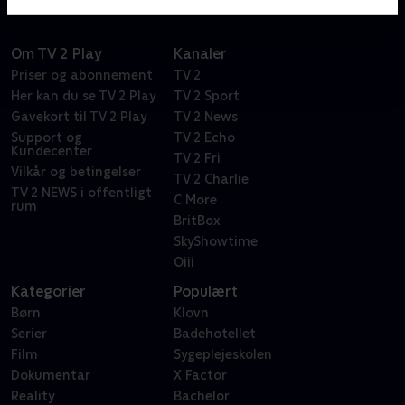
Om TV 2 Play
Kanaler
Priser og abonnement
TV 2
Her kan du se TV 2 Play
TV 2 Sport
Gavekort til TV 2 Play
TV 2 News
Support og
TV 2 Echo
Kundecenter
TV 2 Fri
Vilkår og betingelser
TV 2 Charlie
TV 2 NEWS i offentligt
C More
rum
BritBox
SkyShowtime
Oiii
Kategorier
Populært
Børn
Klovn
Serier
Badehotellet
Film
Sygeplejeskolen
Dokumentar
X Factor
Reality
Bachelor