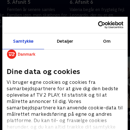
5. Afsnit 5
6. Afsnit 6
Femten år senere samles
Valeria begår en frygtelig fejl.
ig.
familien igen, men skæbnen for
Leonardo, der nu er en
g
Pablo og Valeria er stadig uklar.
forklædt fjende, sætter sig for
er.
at få ram på Bruno - men kun
24. november 2025 • 48 min
Pablo kan stoppe ham.
1. december 2025 • 45 min
Samtykke
Detaljer
Om
Andre så også
Dine data og cookies
Vi bruger egne cookies og cookies fra
samarbejdspartnere for at give dig den bedste
oplevelse af TV 2 PLAY, til statistik og til at
målrette annoncer til dig. Vores
samarbejdspartnere kan anvende cookie-data til
Klovn
Badehotelle
målrettet markedsføring på egne og andres
Komedie • 11 sæsoner
Drama • 10 sæs
platforme. Du kan til- og fravælge cookies
herunder, og du kan altid trække dit samtykke