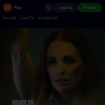
Log ind
Prøv nu
Forside
Live TV
Kategorier