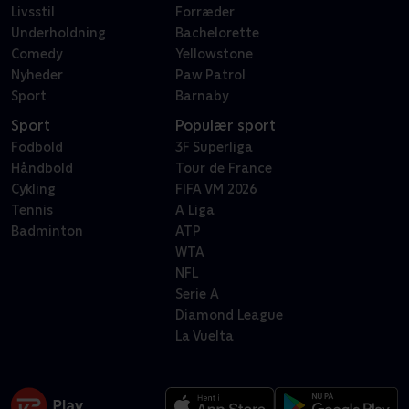
Livsstil
Forræder
Underholdning
Bachelorette
Comedy
Yellowstone
Nyheder
Paw Patrol
Sport
Barnaby
Sport
Populær sport
Fodbold
3F Superliga
Håndbold
Tour de France
Cykling
FIFA VM 2026
Tennis
A Liga
Badminton
ATP
WTA
NFL
Serie A
Diamond League
La Vuelta