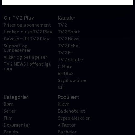
Om TV 2 Play
Kanaler
Priser og abonnement
TV 2
Her kan du se TV 2 Play
TV 2 Sport
Gavekort til TV 2 Play
TV 2 News
Support og
TV 2 Echo
Kundecenter
TV 2 Fri
Vilkår og betingelser
TV 2 Charlie
TV 2 NEWS i offentligt
C More
rum
BritBox
SkyShowtime
Oiii
Kategorier
Populært
Børn
Klovn
Serier
Badehotellet
Film
Sygeplejeskolen
Dokumentar
X Factor
Reality
Bachelor