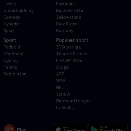
Livsstil
Forræder
Underholdning
Bachelorette
Comedy
Yellowstone
Nyheder
Paw Patrol
Sport
Barnaby
Sport
Populær sport
Fodbold
3F Superliga
Håndbold
Tour de France
Cykling
FIFA VM 2026
Tennis
A Liga
Badminton
ATP
WTA
NFL
Serie A
Diamond League
La Vuelta