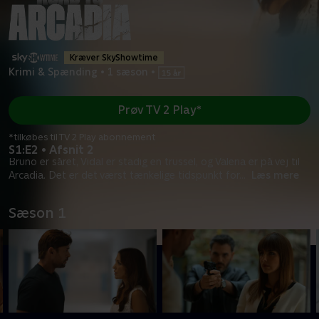
Kræver SkyShowtime
Krimi & Spænding
•
1 sæson
•
Prøv TV 2 Play*
*tilkøbes til TV 2 Play abonnement
S1:E2 • Afsnit 2
Bruno er såret, Vidal er stadig en trussel, og Valeria er på vej til
Arcadia. Det er det værst tænkelige tidspunkt for
...
Læs mere
Sæson 1