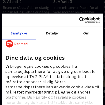
2. Afsnit 2
3. Afsnit 3
Bruno er såret, Vidal er stadig
Irene mistænker Pablo for at
en trussel, og Valeria er på vej
være morder, men han har
til Arcadia. Det er det værst
større problemer. Valeria, hvis
tænkelige tidspunkt for Pablo
dømmekraft er sløret, lægger
at fortælle Irene sandheden.
sin skæbne i Pablos hænder.
10. november 2025 • 45 min
10. november 2025 • 47 min
Samtykke
Detaljer
Om
Andre så også
Dine data og cookies
Vi bruger egne cookies og cookies fra
samarbejdspartnere for at give dig den bedste
oplevelse af TV 2 PLAY, til statistik og til at
målrette annoncer til dig. Vores
samarbejdspartnere kan anvende cookie-data til
Klovn
Badehotelle
målrettet markedsføring på egne og andres
Komedie • 11 sæsoner
Drama • 10 sæs
platforme. Du kan til- og fravælge cookies
herunder, og du kan altid trække dit samtykke