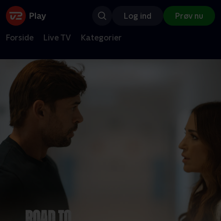
Log ind
Prøv nu
Forside
Live TV
Kategorier