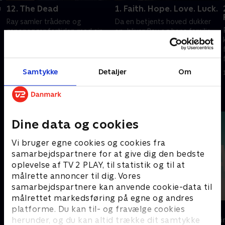
u
12. The Dead
1. Faith. Hope. Love. Luck.
Ray samler trådene og
Da en betjents hoved dukker
genopsøger fortiden med sin
op, bliver Ray og hans familie
far. Donovan-familien må råde
impliceret i mordet. Ray finder
bod på deres handlinger.
ud af, at hans arbejde med
Smitty lærer, hvad en familie
terapeuten trues af at blive
1. juli 2021 • 54 min
1. juli 2021 • 47 min
indebærer af ansvar.
opdaget.
Samtykke
Detaljer
Om
Andre så også
Dine data og cookies
Vi bruger egne cookies og cookies fra
samarbejdspartnere for at give dig den bedste
oplevelse af TV 2 PLAY, til statistik og til at
målrette annoncer til dig. Vores
samarbejdspartnere kan anvende cookie-data til
målrettet markedsføring på egne og andres
Top Dog
The Au Pair
platforme. Du kan til- og fravælge cookies
herunder, og du kan altid trække dit samtykke
Krimi & Spænding • 1 sæsoner
Krimi & Spændi