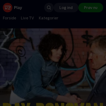
Log ind
Prøv nu
Forside
Live TV
Kategorier