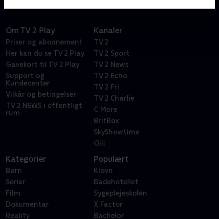
Om TV 2 Play
Kanaler
Priser og abonnement
TV 2
Her kan du se TV 2 Play
TV 2 Sport
Gavekort til TV 2 Play
TV 2 News
Support og
TV 2 Echo
Kundecenter
TV 2 Fri
Vilkår og betingelser
TV 2 Charlie
TV 2 NEWS i offentligt
C More
rum
BritBox
SkyShowtime
Oiii
Kategorier
Populært
Børn
Klovn
Serier
Badehotellet
Film
Sygeplejeskolen
Dokumentar
X Factor
Reality
Bachelor