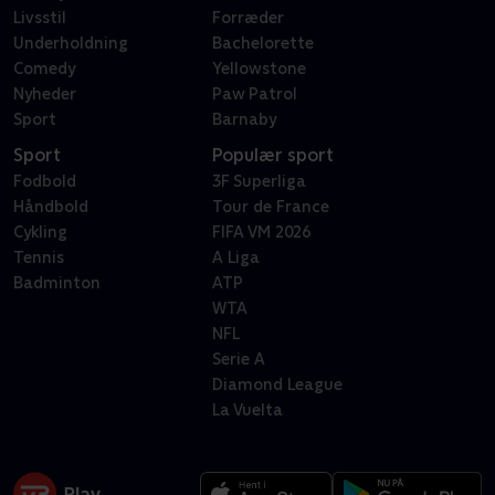
Livsstil
Forræder
Underholdning
Bachelorette
Comedy
Yellowstone
Nyheder
Paw Patrol
Sport
Barnaby
Sport
Populær sport
Fodbold
3F Superliga
Håndbold
Tour de France
Cykling
FIFA VM 2026
Tennis
A Liga
Badminton
ATP
WTA
NFL
Serie A
Diamond League
La Vuelta