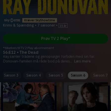
Kræver SkyShowtime
Krimi & Spænding
•
7 sæsoner
•
Prøv TV 2 Play*
*tilkøbes til TV 2 Play abonnement
S6:E12 • The Dead
Ray samler trådene og genopsøger fortiden med sin far.
Donovan-familien må råde bod på deres
...
Læs mere
Sæson 3
Sæson 4
Sæson 5
Sæson 6
Sæson 7