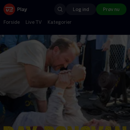
Log ind
Prøv nu
Forside
Live TV
Kategorier