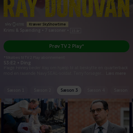
Kræver SkyShowtime
Krimi & Spænding
•
7 sæsoner
•
Prøv TV 2 Play*
*tilkøbes til TV 2 Play abonnement
S3:E2 • Ding
Paige Finney beder Ray om hjælp til at beskytte en quarterback
mod en rasende Navy SEAL-soldat. Terry forsøger
...
Læs mere
Sæson 1
Sæson 2
Sæson 3
Sæson 4
Sæson 5