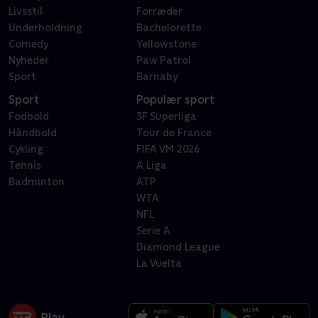
Livsstil
Forræder
Underholdning
Bachelorette
Comedy
Yellowstone
Nyheder
Paw Patrol
Sport
Barnaby
Sport
Populær sport
Fodbold
3F Superliga
Håndbold
Tour de France
Cykling
FIFA VM 2026
Tennis
A Liga
Badminton
ATP
WTA
NFL
Serie A
Diamond League
La Vuelta