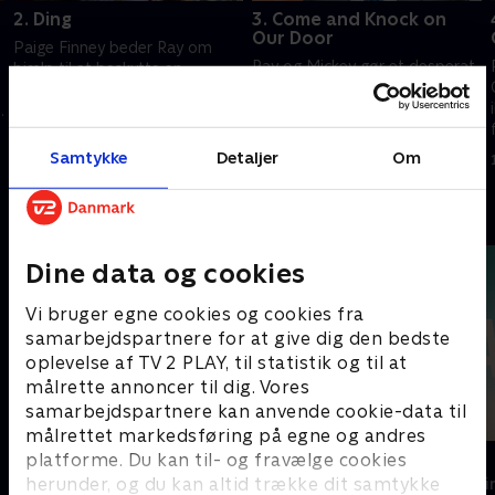
2. Ding
3. Come and Knock on
Our Door
Paige Finney beder Ray om
Ray og Mickey gør et desperat
hjælp til at beskytte en
forsøg på at få løsladt Terry.
quarterback mod en rasende
Samtidig foreslår Mickey og
Navy SEAL-soldat. Terry
Daryll en ny og bedre strategi
forsøger at flyve under
1. juli 2021 • 48 min
til Garys prostitution.
radaren, men ender i en
Samtykke
Detaljer
Om
1. juli 2021 • 51 min
slåskamp.
Andre så også
Dine data og cookies
Vi bruger egne cookies og cookies fra
samarbejdspartnere for at give dig den bedste
oplevelse af TV 2 PLAY, til statistik og til at
målrette annoncer til dig. Vores
samarbejdspartnere kan anvende cookie-data til
målrettet markedsføring på egne og andres
Top Dog
The Au Pair
platforme. Du kan til- og fravælge cookies
herunder, og du kan altid trække dit samtykke
Krimi & Spænding • 1 sæsoner
Krimi & Spændi