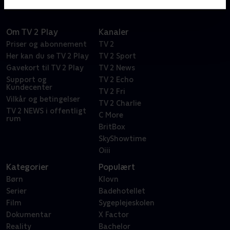
Om TV 2 Play
Kanaler
Priser og abonnement
TV 2
Her kan du se TV 2 Play
TV 2 Sport
Gavekort til TV 2 Play
TV 2 News
Support og
TV 2 Echo
Kundecenter
TV 2 Fri
Vilkår og betingelser
TV 2 Charlie
TV 2 NEWS i offentligt
C More
rum
BritBox
SkyShowtime
Oiii
Kategorier
Populært
Børn
Klovn
Serier
Badehotellet
Film
Sygeplejeskolen
Dokumentar
X Factor
Reality
Bachelor