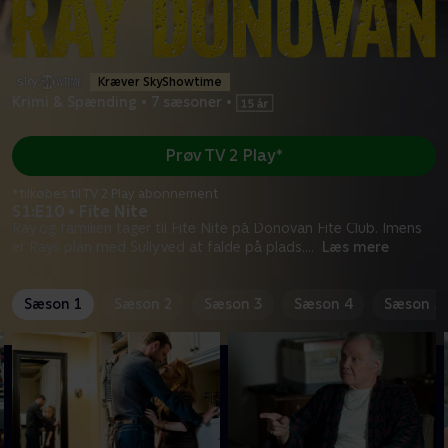
Kræver SkyShowtime
Krimi & Spænding
•
7 sæsoner
•
Prøv TV 2 Play*
*tilkøbes til TV 2 Play abonnement
S1:E10 • Fite Nite
Ray og familien tager til Fite Nite på Donovan Fite Club. Imens
er Rays plan med Sully ved at falde på plads.
...
Læs mere
Sæson 1
Sæson 2
Sæson 3
Sæson 4
Sæson 5