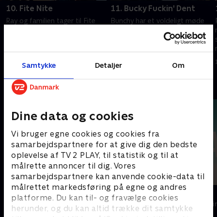
10. Fite Nite
11. Bucky Fuckin' Dent
Ray og familien tager til Fite
Bunchy har et voldeligt møde
d
Nite på Donovan Fite Club.
med nogen fra sin fortid. Ray
Imens er Rays plan med Sully
bliver tilkaldt til Donovan Fite
ved at falde på plads. Mickey
Club for at tage sig af en
møder en usandsynlig kvinde.
situation, der er eskaleret til en
1. juli 2021 • 51 min
1. juli 2021 • 50 min
Samtykke
Detaljer
Om
krise.
Andre så også
Dine data og cookies
Vi bruger egne cookies og cookies fra
samarbejdspartnere for at give dig den bedste
oplevelse af TV 2 PLAY, til statistik og til at
målrette annoncer til dig. Vores
samarbejdspartnere kan anvende cookie-data til
målrettet markedsføring på egne og andres
Top Dog
The Au Pair
platforme. Du kan til- og fravælge cookies
Krimi & Spænding • 1 sæsoner
Krimi & Spændi
herunder, og du kan altid trække dit samtykke