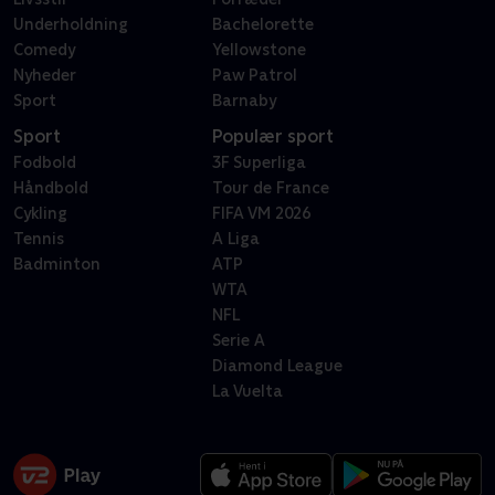
Underholdning
Bachelorette
Comedy
Yellowstone
Nyheder
Paw Patrol
Sport
Barnaby
Sport
Populær sport
Fodbold
3F Superliga
Håndbold
Tour de France
Cykling
FIFA VM 2026
Tennis
A Liga
Badminton
ATP
WTA
NFL
Serie A
Diamond League
La Vuelta