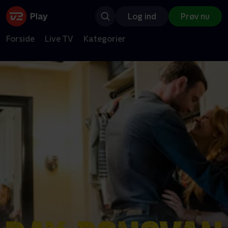
Log ind
Prøv nu
Forside
Live TV
Kategorier