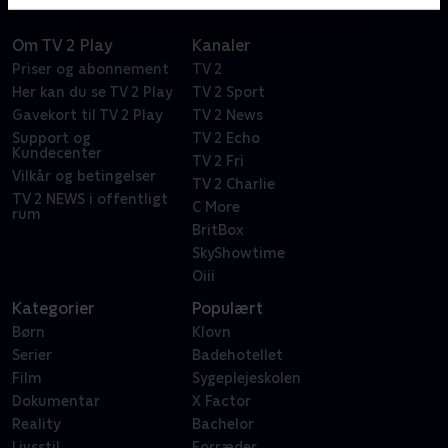
Om TV 2 Play
Kanaler
Priser og abonnement
TV 2
Her kan du se TV 2 Play
TV 2 Sport
Gavekort til TV 2 Play
TV 2 News
Support og
TV 2 Echo
Kundecenter
TV 2 Fri
Vilkår og betingelser
TV 2 Charlie
TV 2 NEWS i offentligt
C More
rum
BritBox
SkyShowtime
Oiii
Kategorier
Populært
Børn
Klovn
Serier
Badehotellet
Film
Sygeplejeskolen
Dokumentar
X Factor
Reality
Bachelor
Livsstil
Forræder