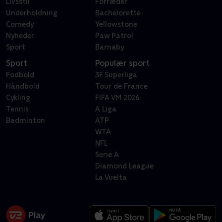
Livsstil
Forræder
Underholdning
Bachelorette
Comedy
Yellowstone
Nyheder
Paw Patrol
Sport
Barnaby
Sport
Populær sport
Fodbold
3F Superliga
Håndbold
Tour de France
Cykling
FIFA VM 2026
Tennis
A Liga
Badminton
ATP
WTA
NFL
Serie A
Diamond League
La Vuelta