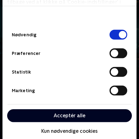
tilbage ved at klikke på ’Cookie-indstillinger’ i
bunden af siden. Læs mere om hvordan TV 2
behandler dine oplysninger i
TV 2s privatlivspolitik
.
Samtykkevalg
Nødvendig
Præferencer
Statistik
Om Prisoner
Amber Todd, en ung fængselsbetjent med stærke
Marketing
principper, skal eskortere Tibor, en farlig topfange,
til retten for at vidne mod forbrydersyndikatet
Pegasus. Da konvojen overfaldes, må de flygte
Acceptér alle
sammen. Amber kan ikke stole på nogen - mindst af
alt den morder, hun er lænket til.
Kun nødvendige cookies