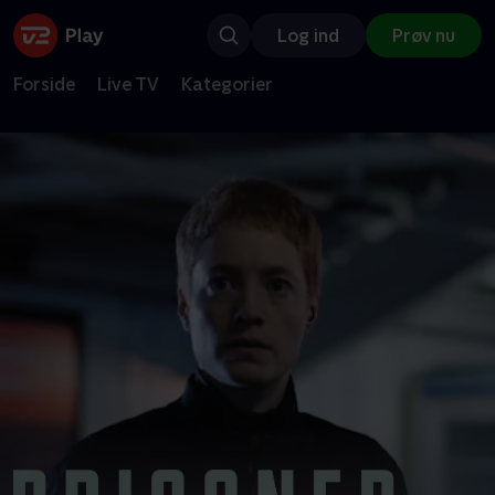
Log ind
Prøv nu
Forside
Live TV
Kategorier