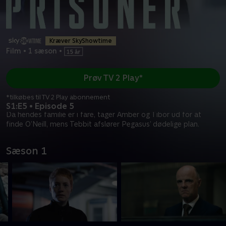
Kræver SkyShowtime
Film
•
1 sæson
•
Prøv TV 2 Play*
*tilkøbes til TV 2 Play abonnement
S1:E5 • Episode 5
Da hendes familie er i fare, tager Amber og Tibor ud for at
finde O’Neill, mens Tebbit afslører Pegasus’ dødelige plan.
Sæson 1