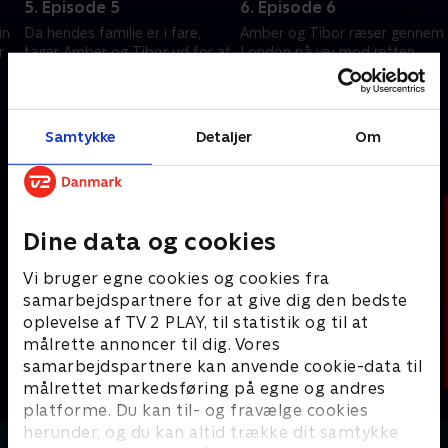
5. Episode 5
6. Episode 6
in
Da hendes familie er i fare,
Amber og Tibor ræser gennem
r
tager Amber og Tibor ud for at
London på vej mod retten,
finde O’Neill, mens Tebbit
mens de udsættes for
afslører Pegasus’ dødelige
nådesløse trusler.
plan.
28. maj 2026 • 43 min
4. juni 2026 • 46 min
Samtykke
Detaljer
Om
Andre så også
Dine data og cookies
Vi bruger egne cookies og cookies fra
samarbejdspartnere for at give dig den bedste
oplevelse af TV 2 PLAY, til statistik og til at
målrette annoncer til dig. Vores
samarbejdspartnere kan anvende cookie-data til
målrettet markedsføring på egne og andres
platforme. Du kan til- og fravælge cookies
herunder, og du kan altid trække dit samtykke