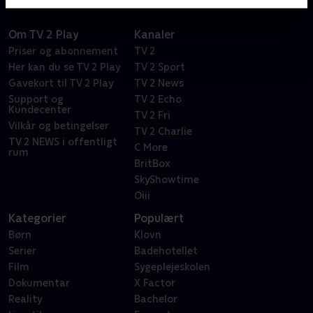
Om TV 2 Play
Kanaler
Priser og abonnement
TV 2
Her kan du se TV 2 Play
TV 2 Sport
Gavekort til TV 2 Play
TV 2 News
Support og
TV 2 Echo
Kundecenter
TV 2 Fri
Vilkår og betingelser
TV 2 Charlie
TV 2 NEWS i offentligt
C More
rum
BritBox
SkyShowtime
Oiii
Kategorier
Populært
Børn
Klovn
Serier
Badehotellet
Film
Sygeplejeskolen
Dokumentar
X Factor
Reality
Bachelor