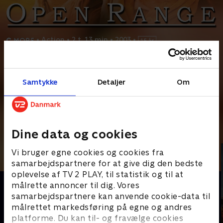
•
Action
•
2 t. 13 min
•
2003
•
Prøv TV 2 Play*
Samtykke
Detaljer
Om
*Kræver pakken Basis. Administrer dit abonnement på Mit TV 2.
"Boss" Spearman er kvægejer, der med daglejerne Charley, Mose
og Button driver sin fritgående kvægbesætning på
...
Læs mere
Andre så også
Dine data og cookies
Vi bruger egne cookies og cookies fra
samarbejdspartnere for at give dig den bedste
oplevelse af TV 2 PLAY, til statistik og til at
målrette annoncer til dig. Vores
samarbejdspartnere kan anvende cookie-data til
målrettet markedsføring på egne og andres
platforme. Du kan til- og fravælge cookies