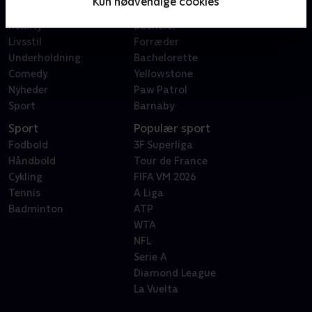
Kun nødvendige cookies
Dokumentar
X Factor
Reality
Bachelor
Livsstil
Forræder
Underholdning
Bachelorette
Comedy
Yellowstone
Nyheder
Paw Patrol
Sport
Barnaby
Sport
Populær sport
Fodbold
3F Superliga
Håndbold
Tour de France
Cykling
FIFA VM 2026
Tennis
A Liga
Badminton
ATP
WTA
NFL
Serie A
Diamond League
La Vuelta