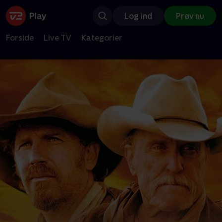
Log ind
Prøv nu
Forside
Live TV
Kategorier