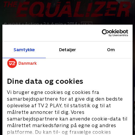
•
Action
•
2 t. 6 min
•
2014
•
Prøv TV 2 Play*
Samtykke
Detaljer
Om
*Kræver pakken Basis. Administrer dit abonnement på Mit TV 2.
Den tidligere agent Robert McCall lever en tilbagetrukket
tilværelse i en stille forstad, men fortiden lader sig
...
Læs mere
Andre så også
Dine data og cookies
Vi bruger egne cookies og cookies fra
samarbejdspartnere for at give dig den bedste
oplevelse af TV 2 PLAY, til statistik og til at
målrette annoncer til dig. Vores
samarbejdspartnere kan anvende cookie-data til
målrettet markedsføring på egne og andres
platforme. Du kan til- og fravælge cookies