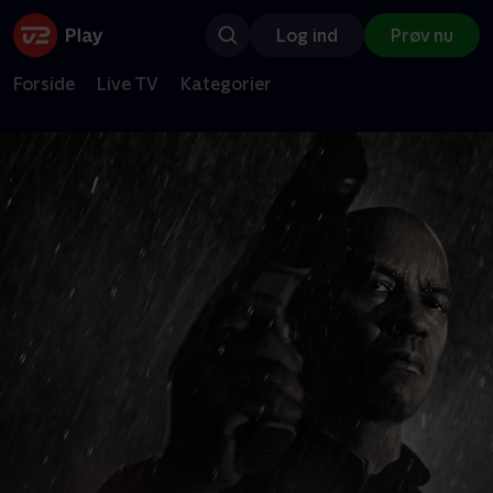
Log ind
Prøv nu
Forside
Live TV
Kategorier