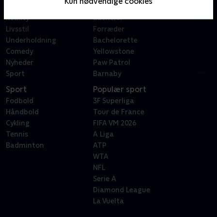
Kun nødvendige cookies
Dokumentar
X Factor
Reality
Bachelor
Livsstil
Forræder
Underholdning
Bachelorette
Comedy
Yellowstone
Nyheder
Paw Patrol
Sport
Barnaby
Sport
Populær sport
Fodbold
3F Superliga
Håndbold
Tour de France
Cykling
FIFA VM 2026
Tennis
A Liga
Badminton
ATP
WTA
NFL
Serie A
Diamond League
La Vuelta