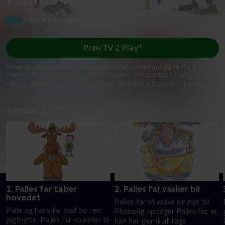
•
Børn
•
1 sæson
•
Prøv TV 2 Play*
*Kræver pakken Basis. Administrer dit abonnement på Mit TV 2.
Palles far er en dansk tegnefilmsserie om drengen Palle og hans
far, og deres hverdagsoplevelser. En enkel situation
...
Læs mere
Sæson 2003
1. Palles far taber
2. Palles far vasker bil
hovedet
Palles far vil vaske sin nye bil.
Palle og hans far skal bo i en
Pludselig opdager Palles far, at
jagthytte. Palles far kommer til
han har glemt at tage