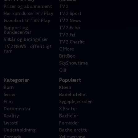
Priser og abonnement
TV 2
Her kan du se TV 2 Play
TV 2 Sport
Gavekort til TV 2 Play
TV 2 News
Support og
TV 2 Echo
Kundecenter
TV 2 Fri
Vilkår og betingelser
TV 2 Charlie
TV 2 NEWS i offentligt
C More
rum
BritBox
SkyShowtime
Oiii
Kategorier
Populært
Børn
Klovn
Serier
Badehotellet
Film
Sygeplejeskolen
Dokumentar
X Factor
Reality
Bachelor
Livsstil
Forræder
Underholdning
Bachelorette
Comedy
Yellowstone