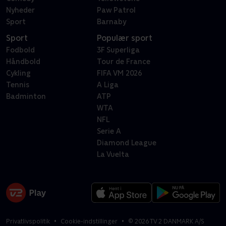
Nyheder
Paw Patrol
Sport
Barnaby
Sport
Populær sport
Fodbold
3F Superliga
Håndbold
Tour de France
Cykling
FIFA VM 2026
Tennis
A Liga
Badminton
ATP
WTA
NFL
Serie A
Diamond League
La Vuelta
Privatlivspolitik
Cookie-indstillinger
©
2026
TV 2 DANMARK A/S