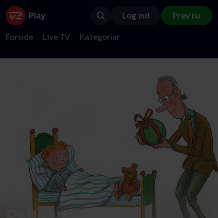
Log ind
Prøv nu
Forside
Live TV
Kategorier
Palles far