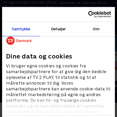
at rage et elghoved ned, så han
antennen af. Kan han nå at
får det på hovedet, og udenfor
skrue den af, inden der
26. juni 2005 • 5 min
er jagten i fuld gang.
kommer vand?.
19. februar 2005 • 5 min
Andre så også
Samtykke
Detaljer
Om
Dine data og cookies
Vi bruger egne cookies og cookies fra
samarbejdspartnere for at give dig den bedste
oplevelse af TV 2 PLAY, til statistik og til at
målrette annoncer til dig. Vores
Miniteve: På bondegården
Miniteve: Ud
samarbejdspartnere kan anvende cookie-data til
Børneserier • 1 sæsoner
Børneserier • 1
målrettet markedsføring på egne og andres
platforme. Du kan til- og fravælge cookies
herunder, og du kan altid trække dit samtykke
tilbage ved at klikke på ’Cookie-indstillinger’ i