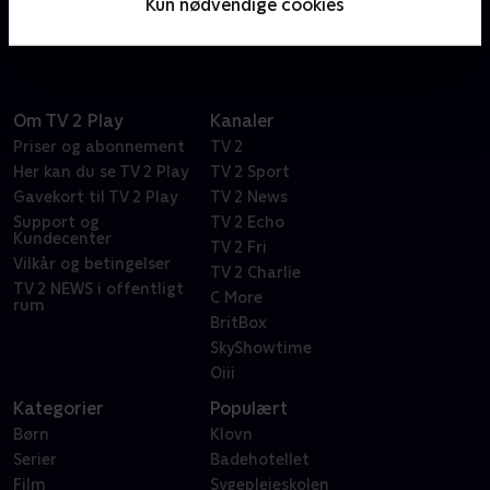
Kun nødvendige cookies
gennem virkelige hændelser og
overvågningskameraer.
Om TV 2 Play
Kanaler
Priser og abonnement
TV 2
Her kan du se TV 2 Play
TV 2 Sport
Gavekort til TV 2 Play
TV 2 News
Support og
TV 2 Echo
Kundecenter
TV 2 Fri
Vilkår og betingelser
TV 2 Charlie
TV 2 NEWS i offentligt
C More
rum
BritBox
SkyShowtime
Oiii
Kategorier
Populært
Børn
Klovn
Serier
Badehotellet
Film
Sygeplejeskolen