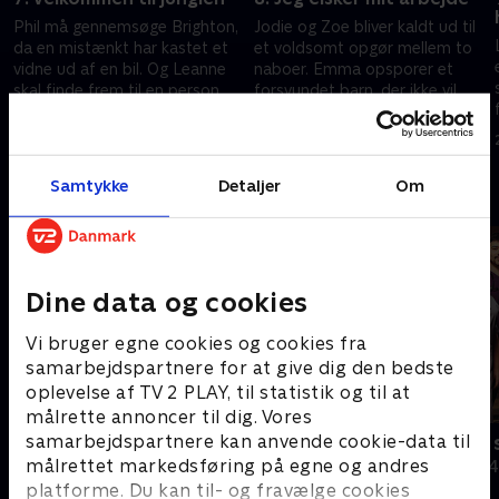
Phil må gennemsøge Brighton,
Jodie og Zoe bliver kaldt ud til
da en mistænkt har kastet et
et voldsomt opgør mellem to
vidne ud af en bil. Og Leanne
naboer. Emma opsporer et
skal finde frem til en person,
forsvundet barn, der ikke vil
der vil kaste sig ud fra en
afsløre sin identitet.
18. september 2025 • 46 min
25. september 2025 • 45 min
klippe.
Samtykke
Detaljer
Om
Andre så også
Dine data og cookies
Vi bruger egne cookies og cookies fra
samarbejdspartnere for at give dig den bedste
oplevelse af TV 2 PLAY, til statistik og til at
målrette annoncer til dig. Vores
samarbejdspartnere kan anvende cookie-data til
Politiet tæt på
24 timer på
målrettet markedsføring på egne og andres
Dokumentar • 3 sæsoner
Dokumentar • 4
platforme. Du kan til- og fravælge cookies