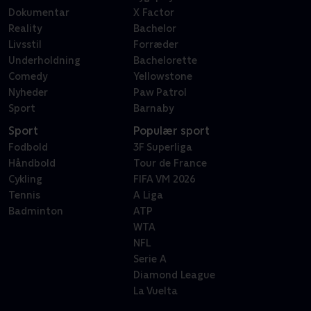
Dokumentar
X Factor
Reality
Bachelor
Livsstil
Forræder
Underholdning
Bachelorette
Comedy
Yellowstone
Nyheder
Paw Patrol
Sport
Barnaby
Sport
Populær sport
Fodbold
3F Superliga
Håndbold
Tour de France
Cykling
FIFA VM 2026
Tennis
A Liga
Badminton
ATP
WTA
NFL
Serie A
Diamond League
La Vuelta