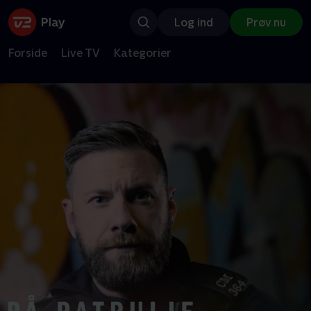
Log ind
Prøv nu
Forside
Live TV
Kategorier