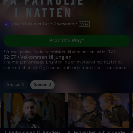
•
Dokumentar
•
2 sæsoner
•
Prøv TV 2 Play*
*Kræver pakken Basis. Administrer dit abonnement på Mit TV 2.
S2:E7 • Velkommen til junglen
Phil må gennemsøge Brighton, da en mistænkt har kastet et
vidne ud af en bil. Og Leanne skal finde frem til en
...
Læs mere
Sæson 1
Sæson 2
7. Velkommen til junglen
8. Jeg elsker mit arbejde