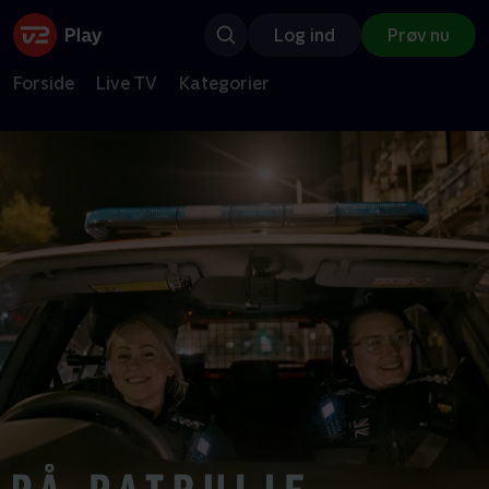
Log ind
Prøv nu
Forside
Live TV
Kategorier