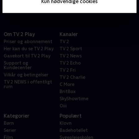
Kun nødvendige cookies
gennem virkelige hændelser og
overvågningskameraer.
Om TV 2 Play
Kanaler
Priser og abonnement
TV 2
Her kan du se TV 2 Play
TV 2 Sport
Gavekort til TV 2 Play
TV 2 News
Support og
TV 2 Echo
Kundecenter
TV 2 Fri
Vilkår og betingelser
TV 2 Charlie
TV 2 NEWS i offentligt
C More
rum
BritBox
SkyShowtime
Oiii
Kategorier
Populært
Børn
Klovn
Serier
Badehotellet
Film
Sygeplejeskolen