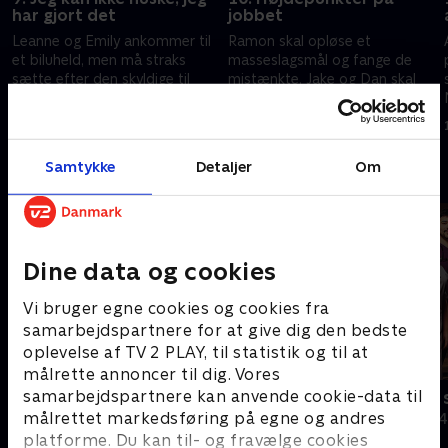
har gjort det
jobbet
Leanne og Emily ankommer til
Ramon skal opløse et
et biluheld, men må straks
masseslagsmål og fange de
sætte efter den skyldige til
mistænkte. Jake og Dan skal
fods, der forsøger at flygte fra
hente et par eventyrlystne ned
gerningsstedet.
fra en høj kran.
2. oktober 2025 • 46 min
9. oktober 2025 • 46 min
Samtykke
Detaljer
Om
Andre så også
Dine data og cookies
Vi bruger egne cookies og cookies fra
samarbejdspartnere for at give dig den bedste
oplevelse af TV 2 PLAY, til statistik og til at
målrette annoncer til dig. Vores
samarbejdspartnere kan anvende cookie-data til
Politiet tæt på
24 timer på
målrettet markedsføring på egne og andres
Dokumentar • 3 sæsoner
Dokumentar • 4
platforme. Du kan til- og fravælge cookies