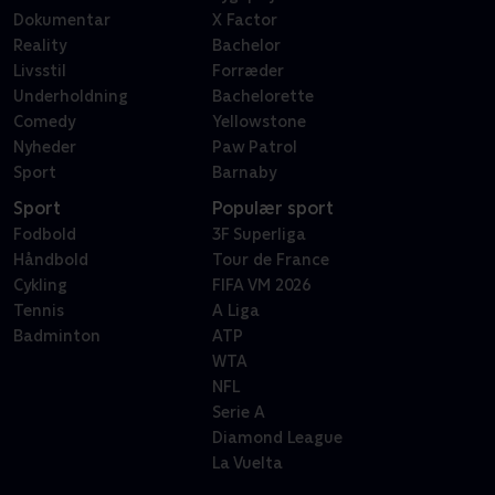
Dokumentar
X Factor
Reality
Bachelor
Livsstil
Forræder
Underholdning
Bachelorette
Comedy
Yellowstone
Nyheder
Paw Patrol
Sport
Barnaby
Sport
Populær sport
Fodbold
3F Superliga
Håndbold
Tour de France
Cykling
FIFA VM 2026
Tennis
A Liga
Badminton
ATP
WTA
NFL
Serie A
Diamond League
La Vuelta