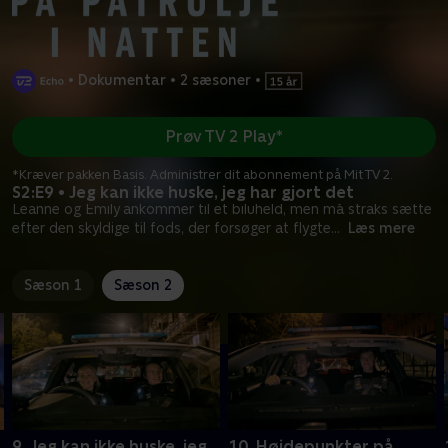
•
Dokumentar
•
2 sæsoner
•
Prøv TV 2 Play*
*Kræver pakken Basis. Administrer dit abonnement på Mit TV 2.
S2:E9 • Jeg kan ikke huske, jeg har gjort det
Leanne og Emily ankommer til et biluheld, men må straks sætte
efter den skyldige til fods, der forsøger at flygte
...
Læs mere
Sæson 1
Sæson 2
9. Jeg kan ikke huske, jeg
10. Højdepunkter på