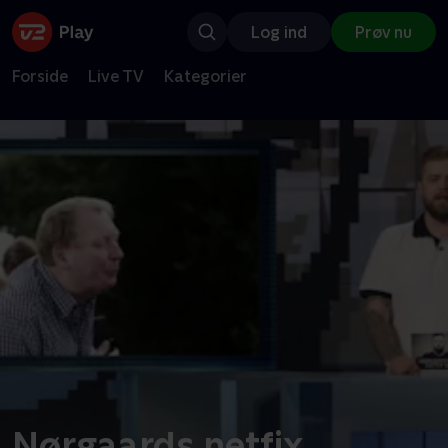
Log ind
Prøv nu
Forside
Live TV
Kategorier
Nørgaards netfix