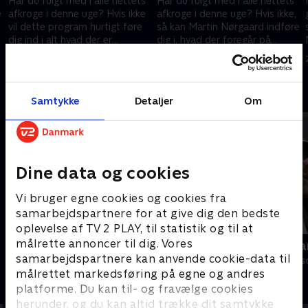
Har du fulgt med i alle nettets
Har du fulgt med i alle nettets
e
afkroge i denne uge? Hvis ikke
afkroge i denne uge? Hvis ikke,
vil dette program hurtigt føre
så kan Martin Nørgaard indføre
dig ind i alt hvad der er
dig i, hvad der foregår på
foregået på internettet
internettet
14. september 2015 • 24 min
21. september 2015 • 26 min
Andre så også
Samtykke
Detaljer
Om
Dine data og cookies
Vi bruger egne cookies og cookies fra
samarbejdspartnere for at give dig den bedste
oplevelse af TV 2 PLAY, til statistik og til at
målrette annoncer til dig. Vores
Dybvaaaaad
Danish Dyna
samarbejdspartnere kan anvende cookie-data til
Comedy • 10 sæsoner
Comedy • 3 sæs
målrettet markedsføring på egne og andres
platforme. Du kan til- og fravælge cookies
herunder, og du kan altid trække dit samtykke