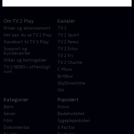
hvordan bliver man populær og får mange likes.
Om TV 2 Play
Kanaler
Priser og abonnement
TV 2
Her kan du se TV 2 Play
TV 2 Sport
Gavekort til TV 2 Play
TV 2 News
Support og
TV 2 Echo
Kundecenter
TV 2 Fri
Vilkår og betingelser
TV 2 Charlie
TV 2 NEWS i offentligt
C More
rum
BritBox
SkyShowtime
Oiii
Kategorier
Populært
Børn
Klovn
Serier
Badehotellet
Film
Sygeplejeskolen
Dokumentar
X Factor