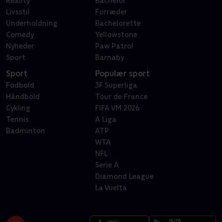
Reality
Bachelor
Livsstil
Forræder
Underholdning
Bachelorette
Comedy
Yellowstone
Nyheder
Paw Patrol
Sport
Barnaby
Sport
Populær sport
Fodbold
3F Superliga
Håndbold
Tour de France
Cykling
FIFA VM 2026
Tennis
A Liga
Badminton
ATP
WTA
NFL
Serie A
Diamond League
La Vuelta