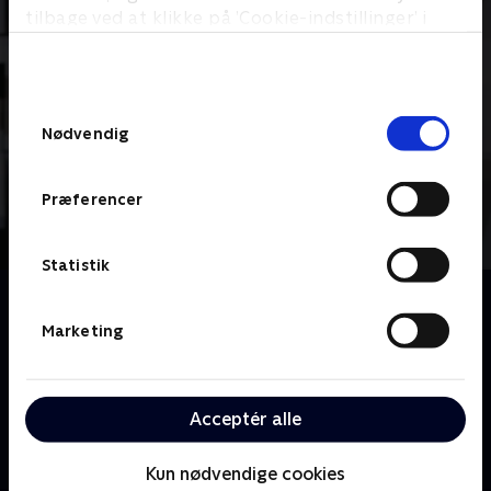
tilbage ved at klikke på ’Cookie-indstillinger’ i
bunden af siden. Læs mere om hvordan TV 2
behandler dine oplysninger i
TV 2s privatlivspolitik
.
Samtykkevalg
Nødvendig
Præferencer
Statistik
Om Nørgaards netfix
Komikeren Martin Nørgaard sætter vores færden på
Marketing
de sociale medier under humoristisk lup og laver
jokes på alt, hvad vi elsker at hade ved internettet.
Med jokes, satire og bidende pointer sættes alt fra
Acceptér alle
internettrends til tåbelige facebookupdates under
lup. Ud over ugens debatter på de sociale medier,
Kun nødvendige cookies
handler det primært om det gode liv på nettet og