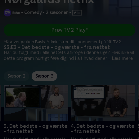
•
Comedy
•
2 sæsoner
•
Prøv TV 2 Play*
*Kræver pakken Basis. Administrer dit abonnement på Mit TV 2.
S3:E3 • Det bedste - og værste - fra nettet
Har du fulgt med i alle nettets afkroge i denne uge? Hvis ikke vil
dette program hurtigt føre dig ind i alt hvad der er
...
Læs mere
Sæson 2
Sæson 3
e
3. Det bedste - og værste
4. Det bedste - og værste
- fra nettet
- fra nettet