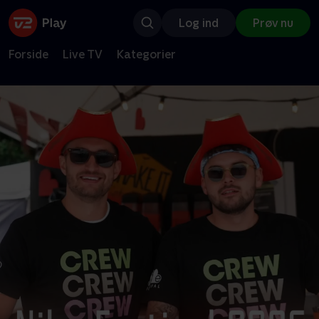
Log ind
Prøv nu
Forside
Live TV
Kategorier