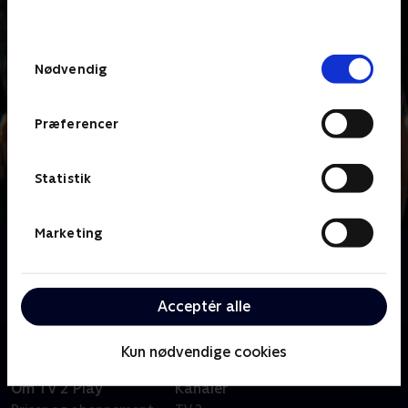
behandler dine oplysninger i
TV 2s privatlivspolitik
.
Samtykkevalg
Nødvendig
Præferencer
Statistik
Marketing
Om Nibe Festival
Hvert år samles tusindvis af nordjyder i Skalskoven i
Nibe. I år er ingen undtagelse.
Acceptér alle
Kun nødvendige cookies
Om TV 2 Play
Kanaler