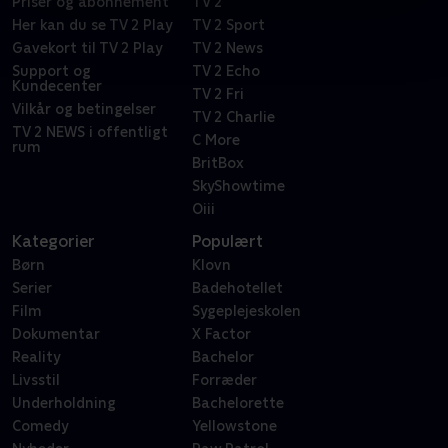
Priser og abonnement
TV 2
Her kan du se TV 2 Play
TV 2 Sport
Gavekort til TV 2 Play
TV 2 News
Support og
TV 2 Echo
Kundecenter
TV 2 Fri
Vilkår og betingelser
TV 2 Charlie
TV 2 NEWS i offentligt
C More
rum
BritBox
SkyShowtime
Oiii
Kategorier
Populært
Børn
Klovn
Serier
Badehotellet
Film
Sygeplejeskolen
Dokumentar
X Factor
Reality
Bachelor
Livsstil
Forræder
Underholdning
Bachelorette
Comedy
Yellowstone