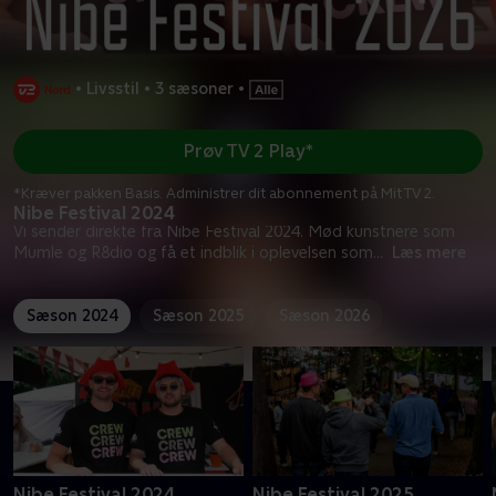
•
Livsstil
•
3 sæsoner
•
Prøv TV 2 Play*
*Kræver pakken Basis. Administrer dit abonnement på Mit TV 2.
Nibe Festival 2024
Vi sender direkte fra Nibe Festival 2024. Mød kunstnere som
Mumle og R8dio og få et indblik i oplevelsen som
...
Læs mere
Sæson 2024
Sæson 2025
Sæson 2026
Nibe Festival 2024
Nibe Festival 2025