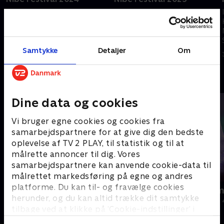
Vi sender direkte fra Nibe
Christopher, Suspekt og Anne
Festival 2024. Mød kunstnere
Linnet. Tusindvis af mennesker
som Mumle og R8dio og få et
har det sjovt med dansk musik
indblik i oplevelsen som både
og hygge på den lille fede Nibe
festivalgæst og frivillig
Festival.
Samtykke
Detaljer
Om
29. august 2024 • 26 min
4. juli 2025 • 24 min
Andre så også
Dine data og cookies
Vi bruger egne cookies og cookies fra
samarbejdspartnere for at give dig den bedste
oplevelse af TV 2 PLAY, til statistik og til at
målrette annoncer til dig. Vores
samarbejdspartnere kan anvende cookie-data til
målrettet markedsføring på egne og andres
platforme. Du kan til- og fravælge cookies
Jul på slottet - Warwick
Julelys for m
herunder, og du kan altid trække dit samtykke
2020 • Livsstil • 46 min
2022 • Livsstil •
tilbage ved at klikke på ’Cookie-indstillinger’ i
bunden af siden. Læs mere om hvordan TV 2