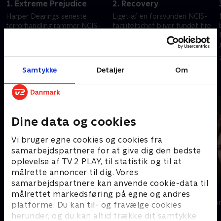
1. Extreme Prejudice
2. Recovery
Harper Dearings seneste
Liget af en forsvunden NCIS-
terrorhandling rammer NCIS-
facilitetschef bliver fundet fire
hovedkvarteret og udløser en
måneder efter Navy Yard-
tværinstitutionel menneskejagt
angrebet, og teamet må
på den kriminelle bagmand.
efterforske sagen, der
23. december 2025 • 42 min
23. december 2025 • 41 min
involverer en af deres egne.
Samtykke
Detaljer
Om
Andre så også
Dine data og cookies
Vi bruger egne cookies og cookies fra
samarbejdspartnere for at give dig den bedste
oplevelse af TV 2 PLAY, til statistik og til at
målrette annoncer til dig. Vores
samarbejdspartnere kan anvende cookie-data til
En sag for frøken Scarlet
Top Dog
målrettet markedsføring på egne og andres
Krimi & Spænding • 2 sæsoner
Krimi & Spændi
platforme. Du kan til- og fravælge cookies
herunder, og du kan altid trække dit samtykke