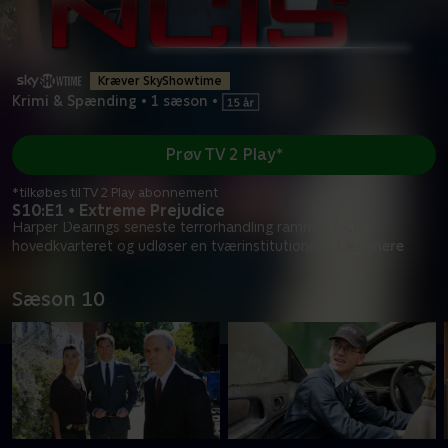
Kræver SkyShowtime
Krimi & Spænding
•
1 sæson
•
Prøv TV 2 Play*
*tilkøbes til TV 2 Play abonnement
S10:E1 • Extreme Prejudice
Harper Dearings seneste terrorhandling rammer NCIS-
hovedkvarteret og udløser en tværinstitutionel
...
Læs mere
Sæson 10