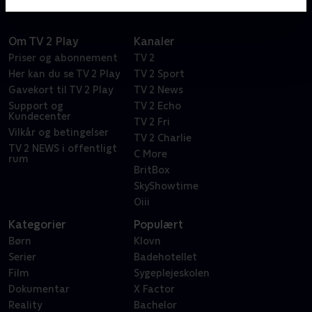
Om TV 2 Play
Kanaler
Priser og abonnement
TV 2
Her kan du se TV 2 Play
TV 2 Sport
Gavekort til TV 2 Play
TV 2 News
Support og
TV 2 Echo
Kundecenter
TV 2 Fri
Vilkår og betingelser
TV 2 Charlie
TV 2 NEWS i offentligt
C More
rum
BritBox
SkyShowtime
Oiii
Kategorier
Populært
Børn
Klovn
Serier
Badehotellet
Film
Sygeplejeskolen
Dokumentar
X Factor
Reality
Bachelor