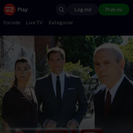
Log ind
Prøv nu
Forside
Live TV
Kategorier