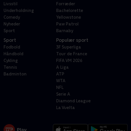
Livsstil
Forræder
Underholdning
Bachelorette
Comedy
Yellowstone
Nyheder
Paw Patrol
Sport
Barnaby
Sport
Populær sport
Fodbold
3F Superliga
Håndbold
Tour de France
Cykling
FIFA VM 2026
Tennis
A Liga
Badminton
ATP
WTA
NFL
Serie A
Diamond League
La Vuelta