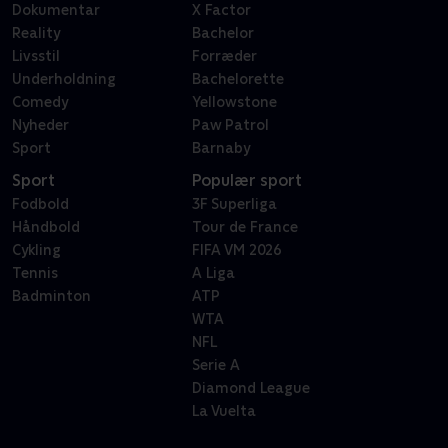
Dokumentar
X Factor
Reality
Bachelor
Livsstil
Forræder
Underholdning
Bachelorette
Comedy
Yellowstone
Nyheder
Paw Patrol
Sport
Barnaby
Sport
Populær sport
Fodbold
3F Superliga
Håndbold
Tour de France
Cykling
FIFA VM 2026
Tennis
A Liga
Badminton
ATP
WTA
NFL
Serie A
Diamond League
La Vuelta