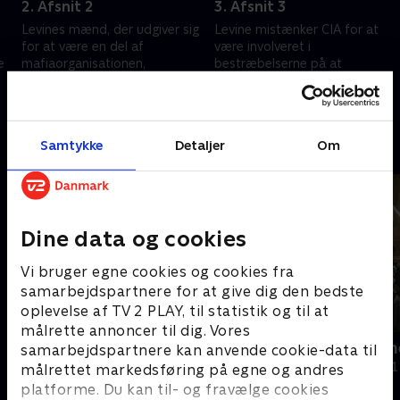
2. Afsnit 2
3. Afsnit 3
Levines mænd, der udgiver sig
Levine mistænker CIA for at
for at være en del af
være involveret i
e
mafiaorganisationen,
bestræbelserne på at
konfiskerer næsten et ton
omdanne Bolivia til en
kokain fra en hemmelig
narkostat.
16. november 2025 • 47 min
16. november 2025 • 50 min
landingsbane i junglen
Samtykke
Detaljer
Om
Andre så også
Dine data og cookies
Vi bruger egne cookies og cookies fra
samarbejdspartnere for at give dig den bedste
oplevelse af TV 2 PLAY, til statistik og til at
målrette annoncer til dig. Vores
Thailand - himmel eller helvede?
Dronningern
samarbejdspartnere kan anvende cookie-data til
Dokumentar • 1 sæsoner
Dokumentar • 1
målrettet markedsføring på egne og andres
platforme. Du kan til- og fravælge cookies