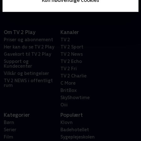
Kun nødvendige cookies
afsløre dem.
Om TV 2 Play
Kanaler
Priser og abonnement
TV 2
Her kan du se TV 2 Play
TV 2 Sport
Gavekort til TV 2 Play
TV 2 News
Support og
TV 2 Echo
Kundecenter
TV 2 Fri
Vilkår og betingelser
TV 2 Charlie
TV 2 NEWS i offentligt
C More
rum
BritBox
SkyShowtime
Oiii
Kategorier
Populært
Børn
Klovn
Serier
Badehotellet
Film
Sygeplejeskolen