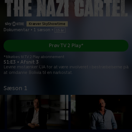
Kræver SkyShowtime
Dokumentar
•
1 sæson
•
Prøv TV 2 Play*
*tilkøbes til TV 2 Play abonnement
S1:E3 • Afsnit 3
Levine mistænker CIA for at være involveret i bestræbelserne på
at omdanne Bolivia til en narkostat.
Sæson 1