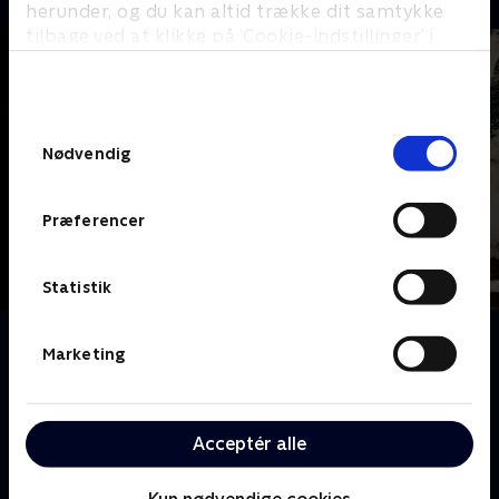
herunder, og du kan altid trække dit samtykke
tilbage ved at klikke på ’Cookie-indstillinger’ i
bunden af siden. Læs mere om hvordan TV 2
behandler dine oplysninger i
TV 2s privatlivspolitik
.
Samtykkevalg
Nødvendig
Præferencer
Statistik
Om Nazi-kartellet
Marketing
Kokainhandelen, som vi kender den i dag, begyndte
med et kup i Bolivia i 1980, ledet af nazisten Klaus
Barbie og narkobaronen Roberto Suarez. De skabte
Acceptér alle
verdens første kokainstat og banede vejen for Pablo
Escobar. DEA-agent Michael Levine forsøgte at