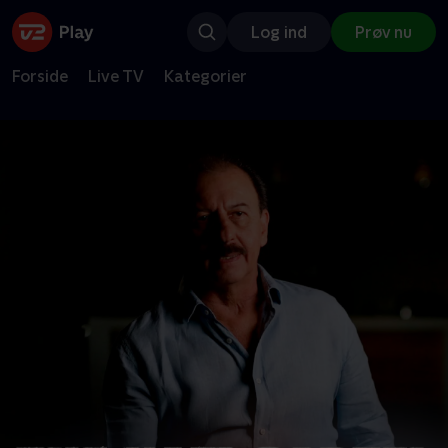
Log ind
Prøv nu
Forside
Live TV
Kategorier