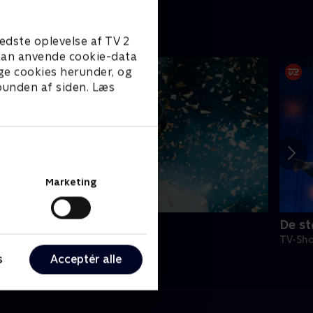
edste oplevelse af TV 2
e kan anvende cookie-data
ge cookies herunder, og
 bunden af siden. Læs
Marketing
ulu Awards
De st
V-Shows • 2 sæsoner
TV-Sho
s
Acceptér alle