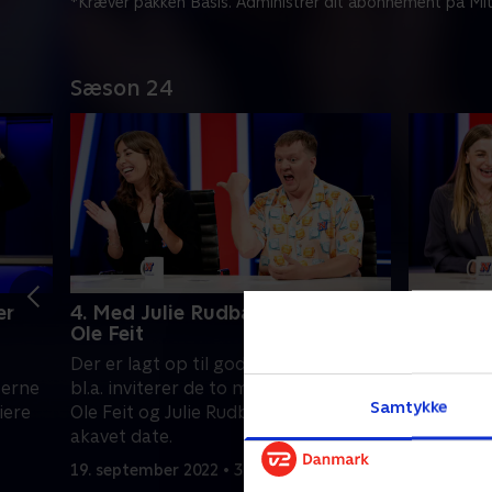
*Kræver pakken Basis. Administrer dit abonnement på Mit
Sæson 24
er
4. Med Julie Rudbæk og Jesper
5. Med M
Ole Feit
Spang
Der er lagt op til gode grin, når Hadi
En kvinde
terne
bl.a. inviterer de to medværter, Jesper
mens en a
Samtykke
iere
Ole Feit og Julie Rudbæk, med på en
Se med, n
akavet date.
Egelind m
Spang opd
19. september 2022 • 35 min
26. septem
dobbeltg