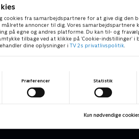
kies
g cookies fra samarbejdspartnere for at give dig den b
l at målrette annoncer til dig. Vores samarbejdspartner
ing på egne og andres platforme. Du kan til- og fravæl
amtykke tilbage ved at klikke på ’Cookie-indstillinger’ i
handler dine oplysninger i
TV 2s privatlivspolitik
.
Samtykkevalg
Præferencer
Statistik
Klipfiskerne
Z
TV-Shows • 5 sæsoner
T
Kun nødvendige cookie