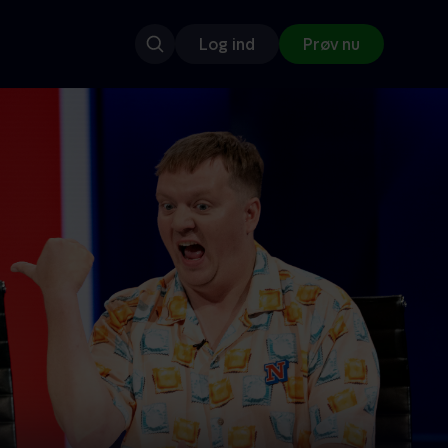
Log ind
Prøv nu