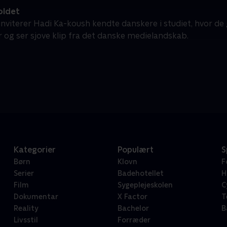
oldet
inviterer Hadi Ka-koush kendte danskere i studiet, hvor de
 og ser sjove klip fra det danske medielandskab.
Kategorier
Populært
S
Børn
Klovn
F
Serier
Badehotellet
H
Film
Sygeplejeskolen
C
Dokumentar
X Factor
T
Reality
Bachelor
B
Livsstil
Forræder