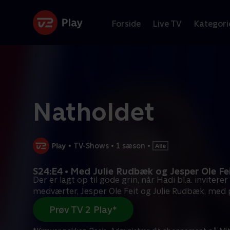
Forside
Live TV
Kategori
Natholdet
•
TV-Shows
•
1 sæson
•
S24:E4 • Med Julie Rudbæk og Jesper Ole Fe
Der er lagt op til gode grin, når Hadi bl.a. inviterer
medværter, Jesper Ole Feit og Julie Rudbæk, med 
Prøv TV 2 Play*