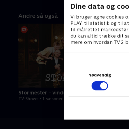
Dine data og coo
Andre så også
Vi bruger egne cookies o
PLAY, til statistik og ti
til målrettet markedsfør
du kan altid trække dit s
mere om hvordan TV 2 be
Nødvendig
Stormester - vindernes vinder
TV-Shows • 1 sæsoner