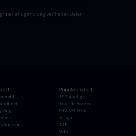
 griner af ugens begivenheder, deler
port
Populær sport
odbold
3F Superliga
åndbold
Tour de France
ykling
FIFA VM 2026
ennis
A Liga
adminton
ATP
WTA