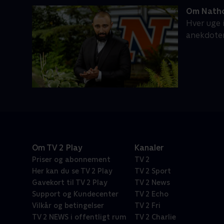
Om Nath
Hver uge 
anekdoter
Om TV 2 Play
Kanaler
Priser og abonnement
TV 2
Her kan du se TV 2 Play
TV 2 Sport
Gavekort til TV 2 Play
TV 2 News
Support og Kundecenter
TV 2 Echo
Vilkår og betingelser
TV 2 Fri
TV 2 NEWS i offentligt rum
TV 2 Charlie