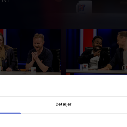
 TV 2.
olly Egelind og Jonatan
6. Med Christian Fuhlen
Mahamad Habane
 finder sin gamle skunk,
En nudist prøver at få Adam
nden kvinde finder en trold.
at grine, et ægtepar taler om
Detaljer
år Hadi overrasker Molly
og i 'Korpset' er der uenighe
ed fraklip - og Jonatan
Medværter: Christian Fuhle
ager, at han har en
Mahamad Habane.
ber 2022 • 34 min
3. oktober 2022 • 35 min
ænger