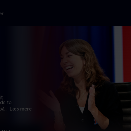
er
it
 de to
på
...
Læs mere