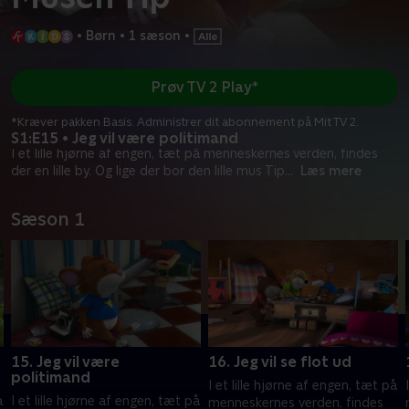
•
Børn
•
1 sæson
•
Prøv TV 2 Play*
*Kræver pakken Basis. Administrer dit abonnement på Mit TV 2.
S1:E15 • Jeg vil være politimand
I et lille hjørne af engen, tæt på menneskernes verden, findes
der en lille by. Og lige der bor den lille mus Tip
...
Læs mere
Sæson 1
15. Jeg vil være
16. Jeg vil se flot ud
politimand
I et lille hjørne af engen, tæt på
å
I et lille hjørne af engen, tæt på
menneskernes verden, findes