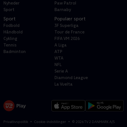
Nyheder
Paw Patrol
Sport
Barnaby
Sport
Populær sport
Fodbold
3F Superliga
Håndbold
Tour de France
Cykling
FIFA VM 2026
Tennis
A Liga
Badminton
ATP
WTA
NFL
Serie A
Diamond League
La Vuelta
Privatlivspolitik
Cookie-indstillinger
©
2026
TV 2 DANMARK A/S