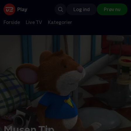
Log ind
Prøv nu
Forside
Live TV
Kategorier
Musen Tip