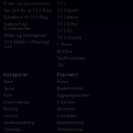
Priser og abonnement
TV 2
Her kan du se TV 2 Play
TV 2 Sport
Gavekort til TV 2 Play
TV 2 News
Support og
TV 2 Echo
Kundecenter
TV 2 Fri
Vilkår og betingelser
TV 2 Charlie
TV 2 NEWS i offentligt
C More
rum
BritBox
SkyShowtime
Oiii
Kategorier
Populært
Børn
Klovn
Serier
Badehotellet
Film
Sygeplejeskolen
Dokumentar
X Factor
Reality
Bachelor
Livsstil
Forræder
Underholdning
Bachelorette
Comedy
Yellowstone