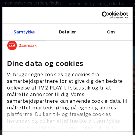
menneskernes verden, findes
der en lille by. Og lige der bor
der en lille by. Og lige der bor
den lille mus Tip sammen med
den lille mus Tip sammen med
sin familie.
3. januar 2024 • 7 min
sin familie.
3. januar 2024 • 7 min
Samtykke
Detaljer
Om
Andre så også
Dine data og cookies
Vi bruger egne cookies og cookies fra
samarbejdspartnere for at give dig den bedste
oplevelse af TV 2 PLAY, til statistik og til at
målrette annoncer til dig. Vores
samarbejdspartnere kan anvende cookie-data til
Robin Hood: Spilopper i Sherwood-
Monchhichi
målrettet markedsføring på egne og andres
skoven
Børneserier • 1
platforme. Du kan til- og fravælge cookies
Børneserier • 1 sæsoner
herunder, og du kan altid trække dit samtykke
tilbage ved at klikke på ’Cookie-indstillinger’ i
bunden af siden. Læs mere om hvordan TV 2