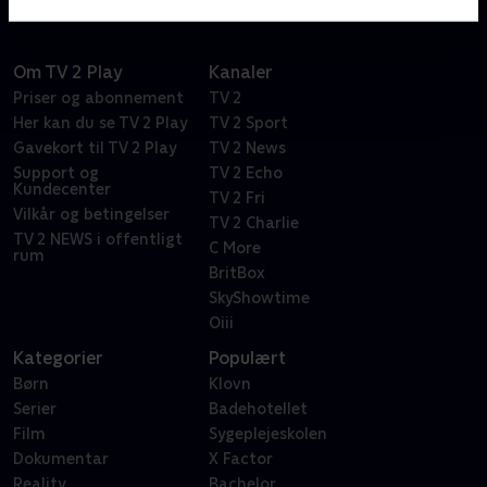
Om TV 2 Play
Kanaler
Priser og abonnement
TV 2
Her kan du se TV 2 Play
TV 2 Sport
Gavekort til TV 2 Play
TV 2 News
Support og
TV 2 Echo
Kundecenter
TV 2 Fri
Vilkår og betingelser
TV 2 Charlie
TV 2 NEWS i offentligt
C More
rum
BritBox
SkyShowtime
Oiii
Kategorier
Populært
Børn
Klovn
Serier
Badehotellet
Film
Sygeplejeskolen
Dokumentar
X Factor
Reality
Bachelor