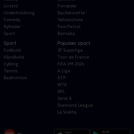
Livsstil
Forræder
Underholdning
Bachelorette
Comedy
Yellowstone
Nyheder
Paw Patrol
Sport
Barnaby
Sport
Populær sport
Fodbold
3F Superliga
Håndbold
Tour de France
Cykling
FIFA VM 2026
Tennis
A Liga
Badminton
ATP
WTA
NFL
Serie A
Diamond League
La Vuelta