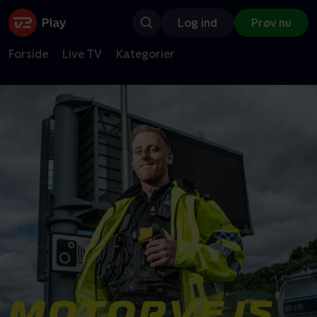
Log ind
Prøv nu
Forside
Live TV
Kategorier