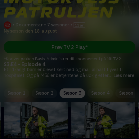
•
Dokumentar
•
7 sæsoner
•
Ny sæson den 18. august
Prøv TV 2 Play*
*Kræver pakken Basis. Administrer dit abonnement på Mit TV 2.
S3:E4 • Episode 4
Et 11-årigt barn er blevet kørt ned og må i al hast flyves til
hospitalet. Og på M56 er betjentene på udkig efter
...
Læs mere
Sæson 1
Sæson 2
Sæson 3
Sæson 4
Sæson 5