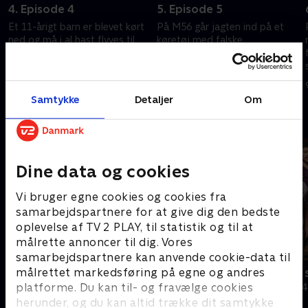
4. Episode 4
5. Episode 5
Et 11-årigt barn er blevet kørt
På M56 går jagten ind på et
ned og må i al hast flyves til
køretøj med falske
hospitalet. Og på M56 er
nummerplader. Sandheden bag
betjentene på udkig efter en
forfalskningen overrasker dog
bilist, der ikke har betalt sine
betjentene temmelig meget.
7. april 2025 • 44 min
8. april 2025 • 44 min
bøder.
Samtykke
Detaljer
Om
Andre så også
Dine data og cookies
Vi bruger egne cookies og cookies fra
samarbejdspartnere for at give dig den bedste
oplevelse af TV 2 PLAY, til statistik og til at
målrette annoncer til dig. Vores
samarbejdspartnere kan anvende cookie-data til
Grænsepatruljen USA
24 timer på
målrettet markedsføring på egne og andres
platforme. Du kan til- og fravælge cookies
Dokumentar • 2 sæsoner
Dokumentar • 4
herunder, og du kan altid trække dit samtykke