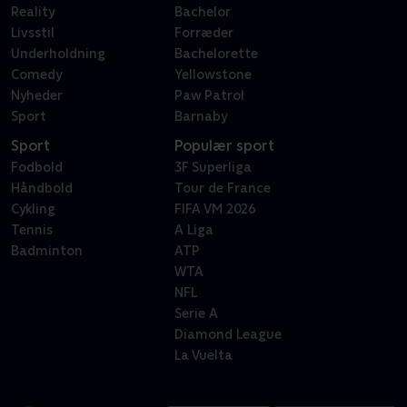
Reality
Bachelor
Livsstil
Forræder
Underholdning
Bachelorette
Comedy
Yellowstone
Nyheder
Paw Patrol
Sport
Barnaby
Sport
Populær sport
Fodbold
3F Superliga
Håndbold
Tour de France
Cykling
FIFA VM 2026
Tennis
A Liga
Badminton
ATP
WTA
NFL
Serie A
Diamond League
La Vuelta