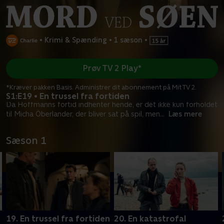
•
Krimi & Spænding
•
1 sæson
•
Prøv TV 2 Play*
*Kræver pakken Basis. Administrer dit abonnement på Mit TV 2.
S1:E19 • En trussel fra fortiden
Da Hoffmanns fortid indhenter hende, er det ikke kun forholdet
til Micha Öberlander, der bliver sat på spil, men
...
Læs mere
Sæson 1
19. En trussel fra fortiden
20. En katastrofal