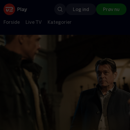
Log ind
Prøv nu
Forside
Live TV
Kategorier