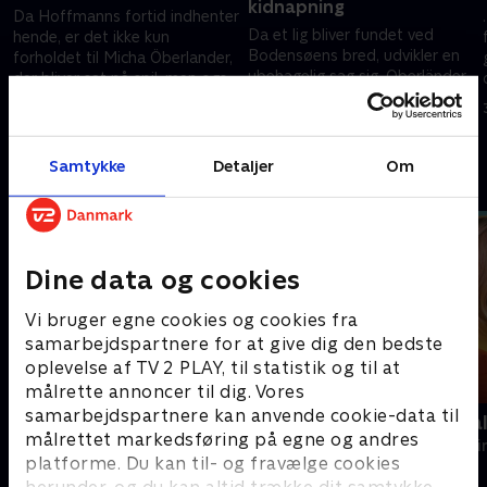
kidnapning
Da Hoffmanns fortid indhenter
Da et lig bliver fundet ved
hende, er det ikke kun
Bodensøens bred, udvikler en
forholdet til Micha Öberlander,
ubehagelig sag sig. Oberländer
der bliver sat på spil, men også
og Hoffmann ender i et kapløb
hendes families sikkerhed.
19. januar 2025 • 88 min
mod tiden for at befri en
24. oktober 2025 • 89 min
kidnappet dreng.
Samtykke
Detaljer
Om
Andre så også
Dine data og cookies
Vi bruger egne cookies og cookies fra
samarbejdspartnere for at give dig den bedste
oplevelse af TV 2 PLAY, til statistik og til at
målrette annoncer til dig. Vores
samarbejdspartnere kan anvende cookie-data til
Mord i Alperne
Mord på Mal
målrettet markedsføring på egne og andres
Krimi & Spænding • 6 sæsoner
Krimi & Spændi
platforme. Du kan til- og fravælge cookies