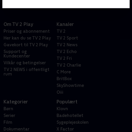
de kampen op mod grænseoverskridende
kriminalitet.
Om TV 2 Play
Kanaler
Priser og abonnement
TV 2
Her kan du se TV 2 Play
TV 2 Sport
Gavekort til TV 2 Play
TV 2 News
Support og
TV 2 Echo
Kundecenter
TV 2 Fri
Vilkår og betingelser
TV 2 Charlie
TV 2 NEWS i offentligt
C More
rum
BritBox
SkyShowtime
Oiii
Kategorier
Populært
Børn
Klovn
Serier
Badehotellet
Film
Sygeplejeskolen
Dokumentar
X Factor