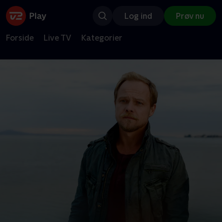
Log ind
Prøv nu
Forside
Live TV
Kategorier