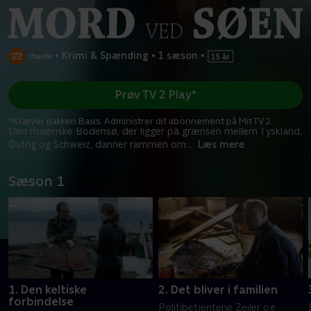
•
Krimi & Spænding
•
1 sæson
•
Prøv TV 2 Play*
*Kræver pakken Basis. Administrer dit abonnement på Mit TV 2.
Den maleriske Bodensø, der ligger på grænsen mellem Tyskland,
Østrig og Schweiz, danner rammen om
...
Læs mere
Sæson 1
1. Den keltiske
2. Det bliver i familien
forbindelse
Politibetjentene Zeiler og