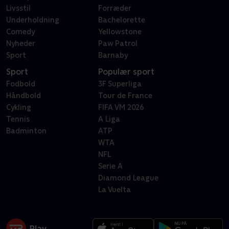
Livsstil
Forræder
Underholdning
Bachelorette
Comedy
Yellowstone
Nyheder
Paw Patrol
Sport
Barnaby
Sport
Populær sport
Fodbold
3F Superliga
Håndbold
Tour de France
Cykling
FIFA VM 2026
Tennis
A Liga
Badminton
ATP
WTA
NFL
Serie A
Diamond League
La Vuelta