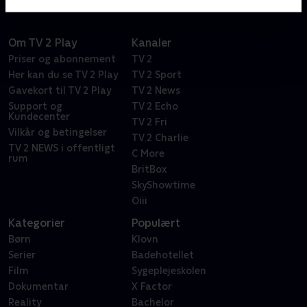
kriminalitet.
Om TV 2 Play
Kanaler
Priser og abonnement
TV 2
Her kan du se TV 2 Play
TV 2 Sport
Gavekort til TV 2 Play
TV 2 News
Support og
TV 2 Echo
Kundecenter
TV 2 Fri
Vilkår og betingelser
TV 2 Charlie
TV 2 NEWS i offentligt
C More
rum
BritBox
SkyShowtime
Oiii
Kategorier
Populært
Børn
Klovn
Serier
Badehotellet
Film
Sygeplejeskolen
Dokumentar
X Factor
Reality
Bachelor