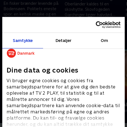
En fisker brænder levende på
Oberländer kaldes til en
Bodensøen. Politiets eneste
skovhytte. Skovfogeden
spor: en keltisk maske og en
Garchinger ligger halvdød,
inskription på et ukendt sprog.
smittet med hundegalskab og
1. december 2024 • 88 min
Oberländer og Zeiler sættes på
med 100.000 euro i kontakter.
30. november 2024 • 88 min
sagen.
Samtykke
Detaljer
Om
Andre så også
Dine data og cookies
Vi bruger egne cookies og cookies fra
samarbejdspartnere for at give dig den bedste
oplevelse af TV 2 PLAY, til statistik og til at
målrette annoncer til dig. Vores
Mord i Alperne
Mord på Mal
samarbejdspartnere kan anvende cookie-data til
Krimi & Spænding • 6 sæsoner
Krimi & Spændi
målrettet markedsføring på egne og andres
platforme. Du kan til- og fravælge cookies
herunder, og du kan altid trække dit samtykke