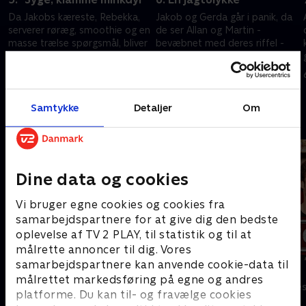
Da Jakobs kæreste, Rebekka,
Jakob og Gerda går i panik, da
serverer røræg, smoothie og en
de ser Allan og Martin -
masse trælse spørgsmål, bliver
bevæbnet med deres riffel -
Jakob nødt til at lægge kortene
eskortere René ind i varebilen
på bordet.
og køre væk.
22. september 2019 • 25 min
29. september 2019 • 22 min
Samtykke
Detaljer
Om
Andre så også
Dine data og cookies
Vi bruger egne cookies og cookies fra
samarbejdspartnere for at give dig den bedste
oplevelse af TV 2 PLAY, til statistik og til at
målrette annoncer til dig. Vores
samarbejdspartnere kan anvende cookie-data til
Klovn
Tomgang
målrettet markedsføring på egne og andres
Komedie • 11 sæsoner
Komedie • 3 sæ
platforme. Du kan til- og fravælge cookies