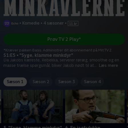
•
Komedie
•
4 sæsoner
•
Prøv TV 2 Play*
*Kræver pakken Basis. Administrer dit abonnement på Mit TV 2.
S1:E5 • "Syge, klamme minkdyr"
Da Jakobs kæreste, Rebekka, serverer røræg, smoothie og en
masse trælse spørgsmål, bliver Jakob nødt til at
...
Læs mere
Sæson 1
Sæson 2
Sæson 3
Sæson 4
5. "Syge, klamme minkdyr"
6. En jagtulykke