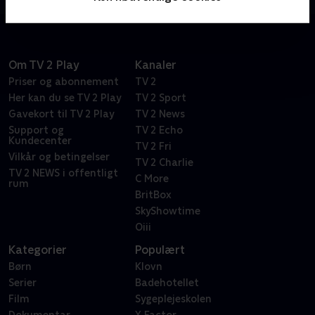
Om TV 2 Play
Kanaler
Priser og abonnement
TV 2
Her kan du se TV 2 Play
TV 2 Sport
Gavekort til TV 2 Play
TV 2 News
Support og
TV 2 Echo
Kundecenter
TV 2 Fri
Vilkår og betingelser
TV 2 Charlie
TV 2 NEWS i offentligt
C More
rum
BritBox
SkyShowtime
Oiii
Kategorier
Populært
Børn
Klovn
Serier
Badehotellet
Film
Sygeplejeskolen