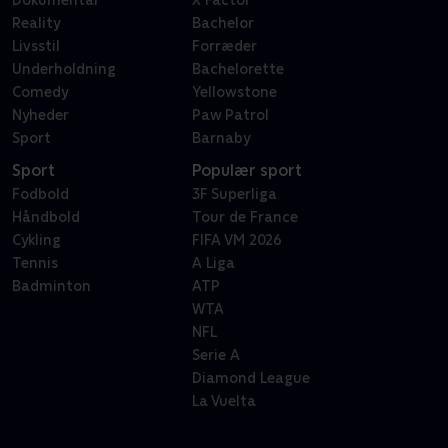
Dokumentar
X Factor
Reality
Bachelor
Livsstil
Forræder
Underholdning
Bachelorette
Comedy
Yellowstone
Nyheder
Paw Patrol
Sport
Barnaby
Sport
Populær sport
Fodbold
3F Superliga
Håndbold
Tour de France
Cykling
FIFA VM 2026
Tennis
A Liga
Badminton
ATP
WTA
NFL
Serie A
Diamond League
La Vuelta