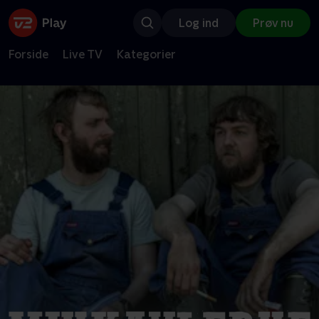
Log ind
Prøv nu
Forside
Live TV
Kategorier