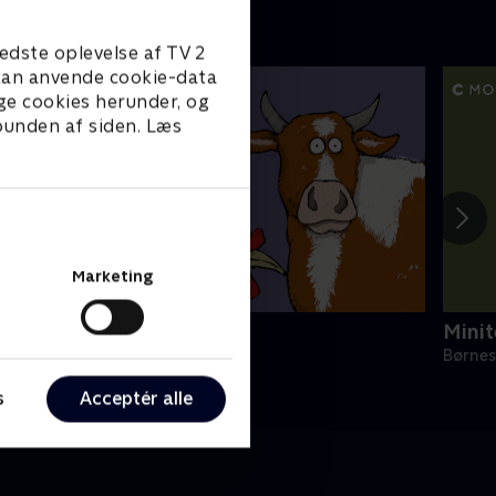
edste oplevelse af TV 2
e kan anvende cookie-data
ge cookies herunder, og
 bunden af siden. Læs
Marketing
initeve: På bondegården
Minit
ørneserier • 1 sæsoner
Børnes
s
Acceptér alle