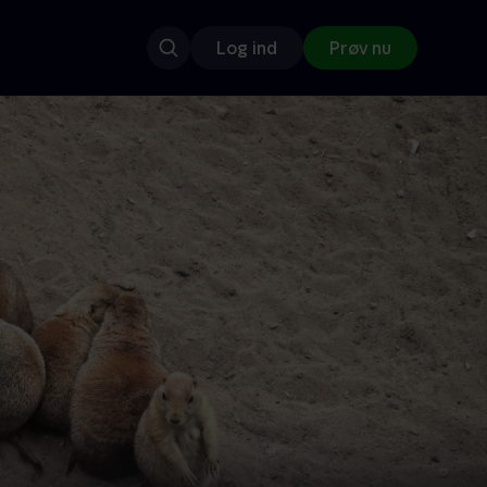
Log ind
Prøv nu