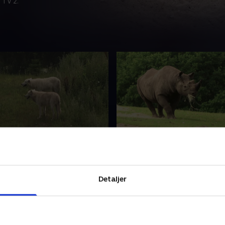
 TV 2.
rulve
57. Næsehorn æder
g af små kortfilm for de
En samling af små kortfilm 
rn i alderen 1-4 år. Filmene
yngste børn i alderen 1-4 år
 lærerige og underholdende.
er enkle, lærerige og under
Detaljer
r 2024 • 2 min
16. februar 2024 • 2 min