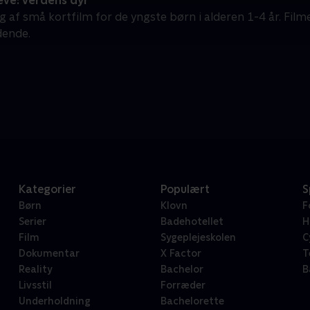
eve: Verdens dyr
g af små kortfilm for de yngste børn i alderen 1-4 år. Film
dende.
Kategorier
Populært
S
Børn
Klovn
F
Serier
Badehotellet
H
Film
Sygeplejeskolen
C
Dokumentar
X Factor
T
Reality
Bachelor
B
Livsstil
Forræder
Underholdning
Bachelorette