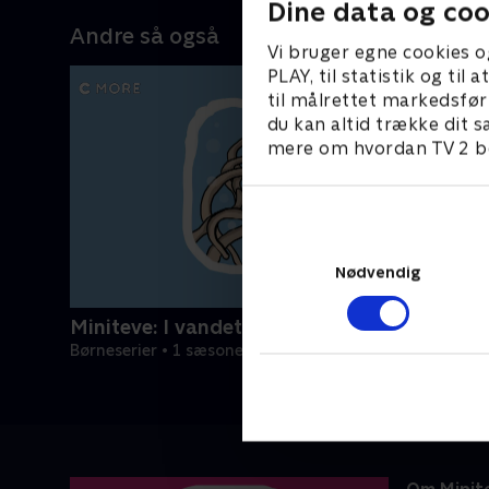
Dine data og coo
Andre så også
Vi bruger egne cookies o
PLAY, til statistik og ti
til målrettet markedsfør
du kan altid trække dit s
mere om hvordan TV 2 be
Nødvendig
Miniteve: I vandet
Børneserier • 1 sæsoner