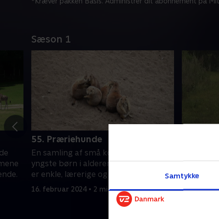
*Kræver pakken Basis. Administrer dit abonnement på Mit
Sæson 1
55. Præriehunde
56. Pola
 de
En samling af små kortfilm for de
En samlin
lmene
yngste børn i alderen 1-4 år. Filmene
yngste bø
ende.
er enkle, lærerige og underholdende.
er enkle,
Samtykke
16. februar 2024 • 2 min
16. februa