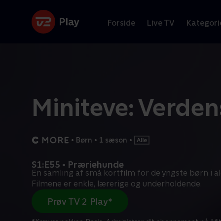
Forside
Live TV
Kategori
Miniteve: Verden
•
Børn
•
1 sæson
•
S1:E55 • Præriehunde
En samling af små kortfilm for de yngste børn i al
Filmene er enkle, lærerige og underholdende.
Prøv TV 2 Play*