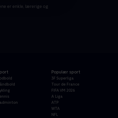
ene er enkle, lærerige og
port
Populær sport
odbold
3F Superliga
åndbold
Tour de France
ykling
FIFA VM 2026
ennis
A Liga
adminton
ATP
WTA
NFL