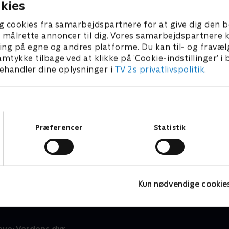
kies
g cookies fra samarbejdspartnere for at give dig den b
l at målrette annoncer til dig. Vores samarbejdspartner
ing på egne og andres platforme. Du kan til- og fravæl
amtykke tilbage ved at klikke på ’Cookie-indstillinger’ i
handler dine oplysninger i
TV 2s privatlivspolitik
.
Samtykkevalg
Præferencer
Statistik
Zoo
M
Børneserier • 1 sæsoner
B
Kun nødvendige cookie