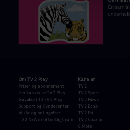
Om Minit
En samlin
underhol
Om TV 2 Play
Kanaler
Priser og abonnement
TV 2
Her kan du se TV 2 Play
TV 2 Sport
Gavekort til TV 2 Play
TV 2 News
Support og Kundecenter
TV 2 Echo
Vilkår og betingelser
TV 2 Fri
TV 2 NEWS i offentligt rum
TV 2 Charlie
C More