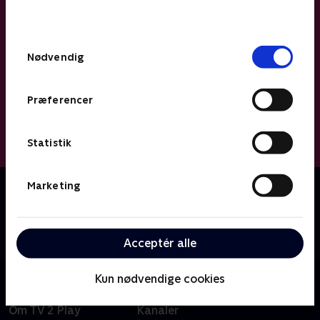
behandler dine oplysninger i
TV 2s privatlivspolitik
.
Samtykkevalg
Nødvendig
Præferencer
Statistik
Marketing
Om Miniteve: Verdens dyr
En samling af små kortfilm for de yngste børn i
alderen 1-4 år. Filmene er enkle, lærerige og
underholdende.
Acceptér alle
Kun nødvendige cookies
Om TV 2 Play
Kanaler