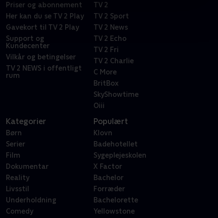
Priser og abonnement
TV 2
Her kan du se TV 2 Play
TV 2 Sport
Gavekort til TV 2 Play
TV 2 News
Support og
TV 2 Echo
Kundecenter
TV 2 Fri
Vilkår og betingelser
TV 2 Charlie
TV 2 NEWS i offentligt
C More
rum
BritBox
SkyShowtime
Oiii
Kategorier
Populært
Børn
Klovn
Serier
Badehotellet
Film
Sygeplejeskolen
Dokumentar
X Factor
Reality
Bachelor
Livsstil
Forræder
Underholdning
Bachelorette
Comedy
Yellowstone