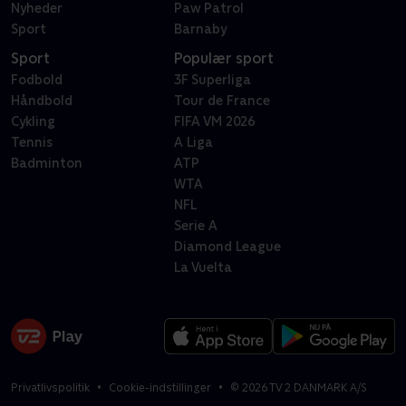
Nyheder
Paw Patrol
Sport
Barnaby
Sport
Populær sport
Fodbold
3F Superliga
Håndbold
Tour de France
Cykling
FIFA VM 2026
Tennis
A Liga
Badminton
ATP
WTA
NFL
Serie A
Diamond League
La Vuelta
Privatlivspolitik
Cookie-indstillinger
©
2026
TV 2 DANMARK A/S