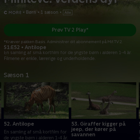
•
Børn
•
1 sæson
•
Prøv TV 2 Play*
*Kræver pakken Basis. Administrer dit abonnement på Mit TV 2.
S1:E52 • Antilope
En samling af små kortfilm for de yngste børn i alderen 1-4 år.
Filmene er enkle, lærerige og underholdende.
Sæson 1
52. Antilope
53. Giraffer kigger på
jeep, der kører på
En samling af små kortfilm for
savannen
.
de yngste børn i alderen 1-4 år.