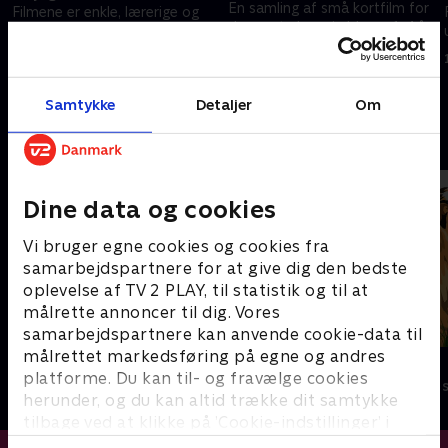
En samling af små kortfilm for
Filmene er enkle, lærerige og
de yngste børn i alderen 1-4 år.
underholdende.
Filmene er enkle, lærerige og
16. februar 2024 • 1 min
underholdende.
16. februar 2024 • 1 min
Samtykke
Detaljer
Om
Andre så også
Dine data og cookies
Vi bruger egne cookies og cookies fra
samarbejdspartnere for at give dig den bedste
oplevelse af TV 2 PLAY, til statistik og til at
målrette annoncer til dig. Vores
samarbejdspartnere kan anvende cookie-data til
målrettet markedsføring på egne og andres
Miniteve: I vandet
Zoo
platforme. Du kan til- og fravælge cookies
Børneserier • 1 sæsoner
Børneserier • 1
herunder, og du kan altid trække dit samtykke
tilbage ved at klikke på ’Cookie-indstillinger’ i
bunden af siden. Læs mere om hvordan TV 2