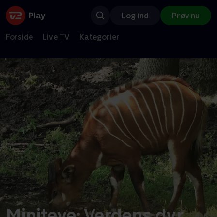
Log ind
Prøv nu
Forside
Live TV
Kategorier
Miniteve: Verdens dyr