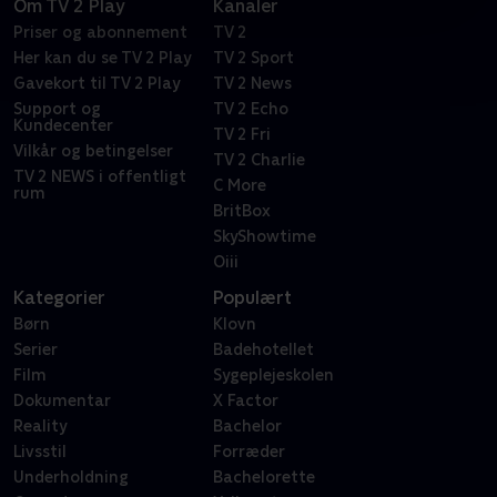
Om TV 2 Play
Kanaler
Priser og abonnement
TV 2
Her kan du se TV 2 Play
TV 2 Sport
Gavekort til TV 2 Play
TV 2 News
Support og
TV 2 Echo
Kundecenter
TV 2 Fri
Vilkår og betingelser
TV 2 Charlie
TV 2 NEWS i offentligt
C More
rum
BritBox
SkyShowtime
Oiii
Kategorier
Populært
Børn
Klovn
Serier
Badehotellet
Film
Sygeplejeskolen
Dokumentar
X Factor
Reality
Bachelor
Livsstil
Forræder
Underholdning
Bachelorette