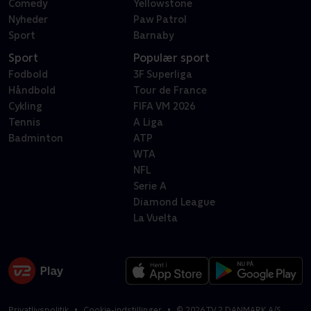
Comedy
Yellowstone
Nyheder
Paw Patrol
Sport
Barnaby
Sport
Populær sport
Fodbold
3F Superliga
Håndbold
Tour de France
Cykling
FIFA VM 2026
Tennis
A Liga
Badminton
ATP
WTA
NFL
Serie A
Diamond League
La Vuelta
Privatlivspolitik
Cookie-indstillinger
©
2026
TV 2 DANMARK A/S