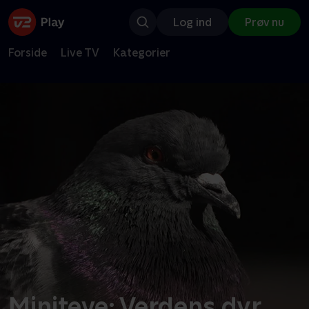
Log ind
Prøv nu
Forside
Live TV
Kategorier
Miniteve: Verdens dyr