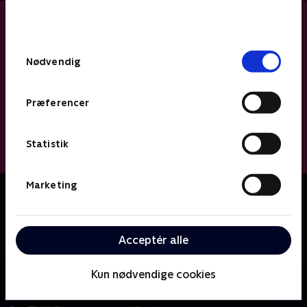
bunden af siden. Læs mere om hvordan TV 2
behandler dine oplysninger i
TV 2s privatlivspolitik
.
Samtykkevalg
Nødvendig
Præferencer
Statistik
Marketing
Om Miniteve: Verdens dyr
En samling af små kortfilm for de yngste børn i
alderen 1-4 år. Filmene er enkle, lærerige og
Acceptér alle
underholdende.
Kun nødvendige cookies