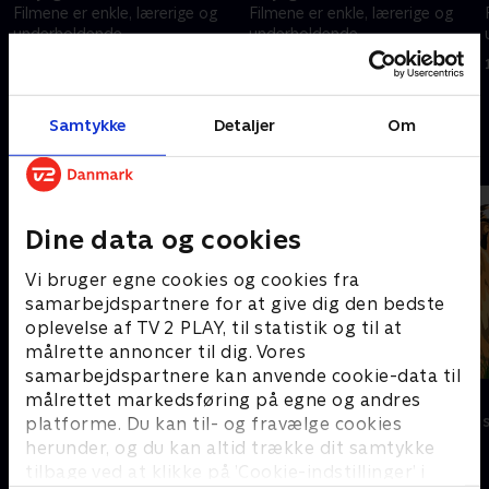
.
Filmene er enkle, lærerige og
Filmene er enkle, lærerige og
underholdende.
underholdende.
16. februar 2024 • 1 min
16. februar 2024 • 4 min
Samtykke
Detaljer
Om
Andre så også
Dine data og cookies
Vi bruger egne cookies og cookies fra
samarbejdspartnere for at give dig den bedste
oplevelse af TV 2 PLAY, til statistik og til at
målrette annoncer til dig. Vores
samarbejdspartnere kan anvende cookie-data til
Miniteve: I vandet
Zoo
målrettet markedsføring på egne og andres
platforme. Du kan til- og fravælge cookies
Børneserier • 1 sæsoner
Børneserier • 1
herunder, og du kan altid trække dit samtykke
tilbage ved at klikke på ’Cookie-indstillinger’ i