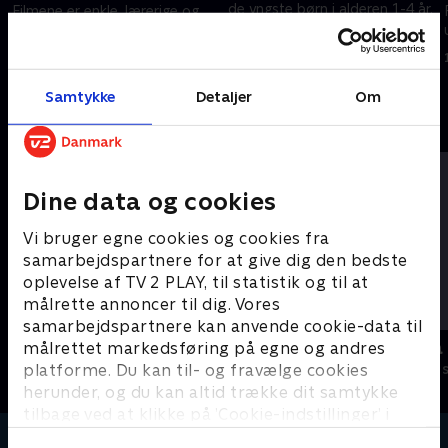
de yngste børn i alderen 1-4 år.
Filmene er enkle, lærerige og
Filmene er enkle, lærerige og
underholdende.
underholdende.
16. februar 2024 • 1 min
16. februar 2024 • 2 min
Samtykke
Detaljer
Om
Andre så også
Dine data og cookies
Vi bruger egne cookies og cookies fra
samarbejdspartnere for at give dig den bedste
oplevelse af TV 2 PLAY, til statistik og til at
målrette annoncer til dig. Vores
samarbejdspartnere kan anvende cookie-data til
Miniteve: Transportmidler
Miniteve: P
målrettet markedsføring på egne og andres
platforme. Du kan til- og fravælge cookies
Børneserier • 1 sæsoner
Børneserier • 1
herunder, og du kan altid trække dit samtykke
tilbage ved at klikke på ’Cookie-indstillinger’ i
bunden af siden. Læs mere om hvordan TV 2