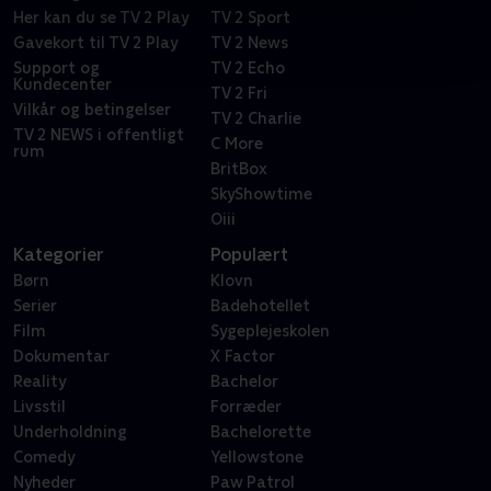
Her kan du se TV 2 Play
TV 2 Sport
Gavekort til TV 2 Play
TV 2 News
Support og
TV 2 Echo
Kundecenter
TV 2 Fri
Vilkår og betingelser
TV 2 Charlie
TV 2 NEWS i offentligt
C More
rum
BritBox
SkyShowtime
Oiii
Kategorier
Populært
Børn
Klovn
Serier
Badehotellet
Film
Sygeplejeskolen
Dokumentar
X Factor
Reality
Bachelor
Livsstil
Forræder
Underholdning
Bachelorette
Comedy
Yellowstone
Nyheder
Paw Patrol