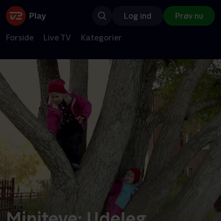
Log ind
Prøv nu
Forside
Live TV
Kategorier
Miniteve: Udeleg