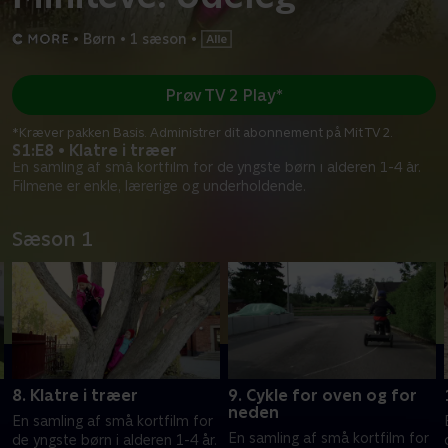
•
Børn
•
1 sæson
•
Prøv TV 2 Play*
*Kræver pakken Basis. Administrer dit abonnement på Mit TV 2.
S1:E8 • Klatre i træer
En samling af små kortfilm for de yngste børn i alderen 1-4 år.
Filmene er enkle, lærerige og underholdende.
Sæson 1
8. Klatre i træer
9. Cykle for oven og for
neden
En samling af små kortfilm for
En samling af små kortfilm for
.
de yngste børn i alderen 1-4 år.