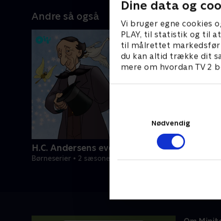
Dine data og coo
Andre så også
Vi bruger egne cookies o
PLAY, til statistik og ti
til målrettet markedsfør
du kan altid trække dit s
mere om hvordan TV 2 be
Nødvendig
H.C. Andersens eventyr
Børneserier • 2 sæsoner