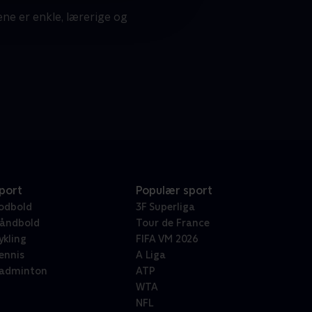
ene er enkle, lærerige og
port
Populær sport
odbold
3F Superliga
åndbold
Tour de France
ykling
FIFA VM 2026
ennis
A Liga
adminton
ATP
WTA
NFL