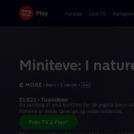
Forside
Live TV
Kategori
Miniteve: I natur
•
Børn
•
1 sæson
•
S1:E21 • Tusindben
En samling af små kortfilm for de yngste børn i al
Filmene er enkle, lærerige og underholdende.
Prøv TV 2 Play*