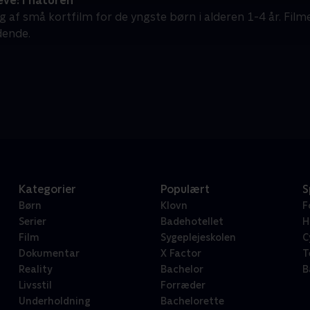
ve: I naturen
g af små kortfilm for de yngste børn i alderen 1-4 år. Film
dende.
Kategorier
Populært
S
Børn
Klovn
F
Serier
Badehotellet
H
Film
Sygeplejeskolen
C
Dokumentar
X Factor
T
Reality
Bachelor
B
Livsstil
Forræder
Underholdning
Bachelorette