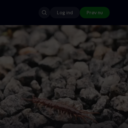
Log ind
Prøv nu