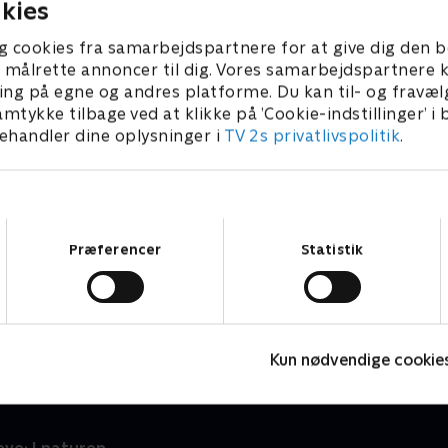
kies
g cookies fra samarbejdspartnere for at give dig den b
l at målrette annoncer til dig. Vores samarbejdspartner
ing på egne og andres platforme. Du kan til- og fravæl
amtykke tilbage ved at klikke på ’Cookie-indstillinger’ i
handler dine oplysninger i
TV 2s privatlivspolitik
.
Samtykkevalg
Præferencer
Statistik
Mouk
V
Børneserier • 1 sæsoner
B
Kun nødvendige cookie