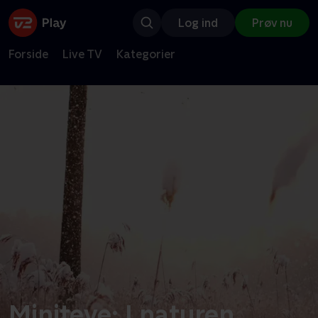
Log ind
Prøv nu
Forside
Live TV
Kategorier
Miniteve: I naturen