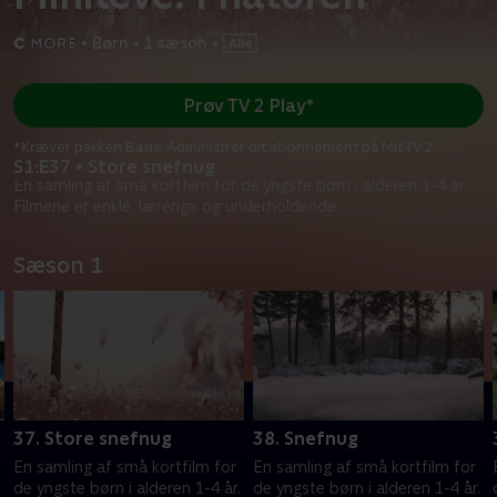
•
Børn
•
1 sæson
•
Prøv TV 2 Play*
*Kræver pakken Basis. Administrer dit abonnement på Mit TV 2.
S1:E37 • Store snefnug
En samling af små kortfilm for de yngste børn i alderen 1-4 år.
Filmene er enkle, lærerige og underholdende.
Sæson 1
37. Store snefnug
38. Snefnug
En samling af små kortfilm for
En samling af små kortfilm for
.
de yngste børn i alderen 1-4 år.
de yngste børn i alderen 1-4 år.