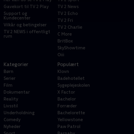
Gavekort til TV 2 Play
TV 2 News
Support og
TV 2 Echo
Kundecenter
TV 2 Fri
Vilkår og betingelser
TV 2 Charlie
TV 2 NEWS i offentligt
C More
rum
BritBox
SkyShowtime
Oiii
Kategorier
Populært
Børn
Klovn
Serier
Badehotellet
Film
Sygeplejeskolen
Dokumentar
X Factor
Reality
Bachelor
Livsstil
Forræder
Underholdning
Bachelorette
Comedy
Yellowstone
Nyheder
Paw Patrol
Sport
Barnaby