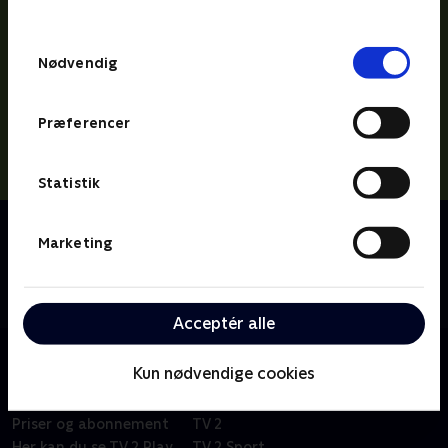
behandler dine oplysninger i
TV 2s privatlivspolitik
.
Samtykkevalg
Nødvendig
Præferencer
Statistik
Om Miniteve: I naturen
Marketing
En samling af små kortfilm for de yngste børn i
alderen 1-4 år. Filmene er enkle, lærerige og
underholdende.
Acceptér alle
Kun nødvendige cookies
Om TV 2 Play
Kanaler
Priser og abonnement
TV 2
Her kan du se TV 2 Play
TV 2 Sport