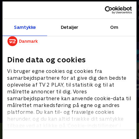
Filmene er enkle, lærerige og
Filmene er enkle, lærerige og
underholdende.
underholdende.
14. februar 2024 • 1 min
14. februar 2024 • 1 min
Samtykke
Detaljer
Om
Andre så også
Dine data og cookies
Vi bruger egne cookies og cookies fra
samarbejdspartnere for at give dig den bedste
oplevelse af TV 2 PLAY, til statistik og til at
målrette annoncer til dig. Vores
samarbejdspartnere kan anvende cookie-data til
Vilde unger
Olly & Lea
målrettet markedsføring på egne og andres
Børneserier • 1 sæsoner
Børneserier • 1
platforme. Du kan til- og fravælge cookies
herunder, og du kan altid trække dit samtykke
tilbage ved at klikke på ’Cookie-indstillinger’ i
bunden af siden. Læs mere om hvordan TV 2