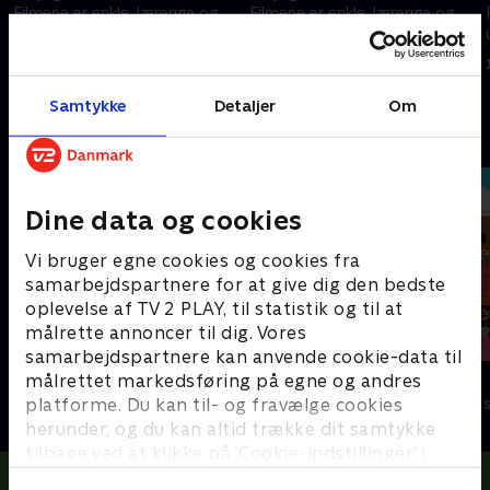
Filmene er enkle, lærerige og
Filmene er enkle, lærerige og
underholdende
underholdende
14. februar 2024 • 0 min
14. februar 2024 • 1 min
Samtykke
Detaljer
Om
Andre så også
Dine data og cookies
Vi bruger egne cookies og cookies fra
samarbejdspartnere for at give dig den bedste
oplevelse af TV 2 PLAY, til statistik og til at
målrette annoncer til dig. Vores
samarbejdspartnere kan anvende cookie-data til
H.C. Andersens eventyr
Mouk
målrettet markedsføring på egne og andres
platforme. Du kan til- og fravælge cookies
Børneserier • 2 sæsoner
Børneserier • 1
herunder, og du kan altid trække dit samtykke
tilbage ved at klikke på ’Cookie-indstillinger’ i
bunden af siden. Læs mere om hvordan TV 2