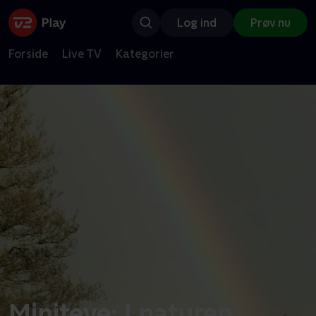
Log ind
Prøv nu
Forside
Live TV
Kategorier
Miniteve: I naturen