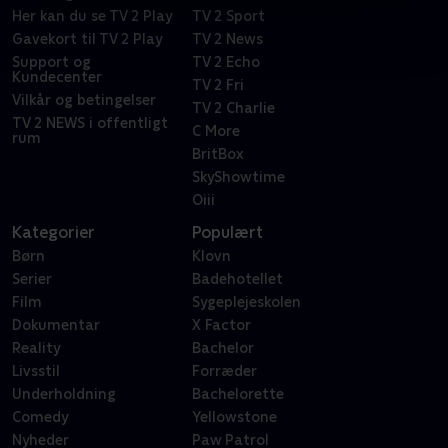
Her kan du se TV 2 Play
TV 2 Sport
Gavekort til TV 2 Play
TV 2 News
Support og
TV 2 Echo
Kundecenter
TV 2 Fri
Vilkår og betingelser
TV 2 Charlie
TV 2 NEWS i offentligt
C More
rum
BritBox
SkyShowtime
Oiii
Kategorier
Populært
Børn
Klovn
Serier
Badehotellet
Film
Sygeplejeskolen
Dokumentar
X Factor
Reality
Bachelor
Livsstil
Forræder
Underholdning
Bachelorette
Comedy
Yellowstone
Nyheder
Paw Patrol