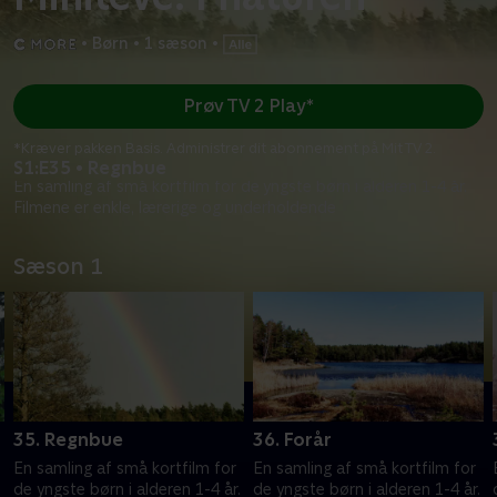
•
Børn
•
1 sæson
•
Prøv TV 2 Play*
*Kræver pakken Basis. Administrer dit abonnement på Mit TV 2.
S1:E35 • Regnbue
En samling af små kortfilm for de yngste børn i alderen 1-4 år.
Filmene er enkle, lærerige og underholdende
Sæson 1
35. Regnbue
36. Forår
En samling af små kortfilm for
En samling af små kortfilm for
.
de yngste børn i alderen 1-4 år.
de yngste børn i alderen 1-4 år.