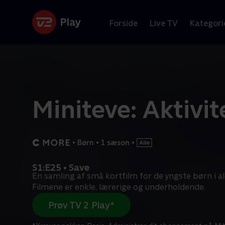
Forside
Live TV
Kategori
Miniteve: Aktivit
•
Børn
•
1 sæson
•
S1:E25 • Save
En samling af små kortfilm for de yngste børn i al
Filmene er enkle, lærerige og underholdende.
Prøv TV 2 Play*