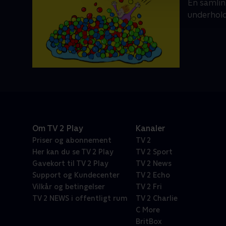
En samlin
underhol
Om TV 2 Play
Kanaler
Priser og abonnement
TV 2
Her kan du se TV 2 Play
TV 2 Sport
Gavekort til TV 2 Play
TV 2 News
Support og Kundecenter
TV 2 Echo
Vilkår og betingelser
TV 2 Fri
TV 2 NEWS i offentligt rum
TV 2 Charlie
C More
BritBox