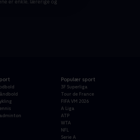
ene er enkle, lærerige og
port
Populær sport
odbold
3F Superliga
åndbold
Tour de France
ykling
FIFA VM 2026
ennis
A Liga
adminton
ATP
WTA
NFL
Serie A