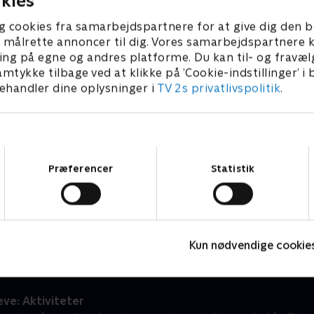
kies
g cookies fra samarbejdspartnere for at give dig den b
l at målrette annoncer til dig. Vores samarbejdspartner
ing på egne og andres platforme. Du kan til- og fravæl
amtykke tilbage ved at klikke på ’Cookie-indstillinger’ i
handler dine oplysninger i
TV 2s privatlivspolitik
.
Samtykkevalg
Præferencer
Statistik
Sunes verden
M
Børneserier • 1 sæsoner
B
Kun nødvendige cookie
ve: Aktiviteter