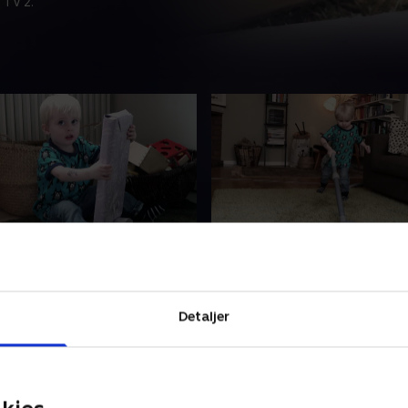
 TV 2.
 pakke
27. Støvsuge
g af små kortfilm for de
En samling af små kortfilm 
rn i alderen 1-4 år. Filmene
yngste børn i alderen 1-4 år
Detaljer
 lærerige og underholdende.
er enkle, lærerige og under
r 2024 • 1 min
14. februar 2024 • 3 min