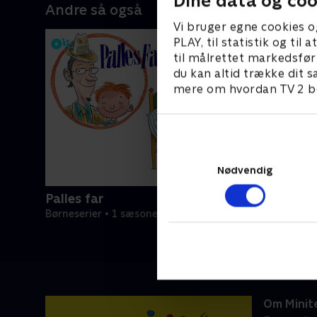
Dine data og coo
Andre så også
Vi bruger egne cookies o
PLAY, til statistik og ti
til målrettet markedsfør
du kan altid trække dit s
mere om hvordan TV 2 be
Nødvendig
Palles far
Børneserier • 1 sæsoner
Om Minite