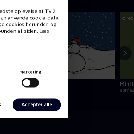
edste oplevelse af TV 2
e kan anvende cookie-data
ge cookies herunder, og
 bunden af siden. Læs
Marketing
initeve: Udeleg
Minit
ørneserier • 1 sæsoner
Børnes
s
Acceptér alle