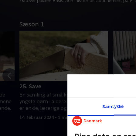
*Kræver pakken Basis. Administrer dit abonnement på Mit
Sæson 1
25. Save
26. Åbne
 de
En samling af små kortfilm for de
En samlin
lmene
yngste børn i alderen 1-4 år. Filmene
yngste bø
Samtykke
ende.
er enkle, lærerige og underholdende.
er enkle,
14. februar 2024 • 1 min
14. februa