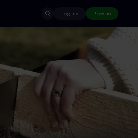
Log ind
Prøv nu