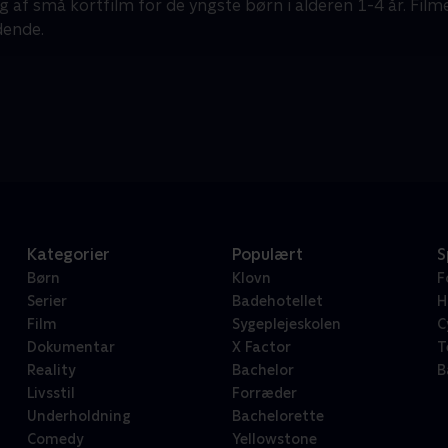
g af små kortfilm for de yngste børn i alderen 1-4 år. Film
dende.
Kategorier
Populært
S
Børn
Klovn
F
Serier
Badehotellet
H
Film
Sygeplejeskolen
C
Dokumentar
X Factor
T
Reality
Bachelor
B
Livsstil
Forræder
Underholdning
Bachelorette
Comedy
Yellowstone