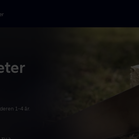
er
eter
deren 1-4 år.