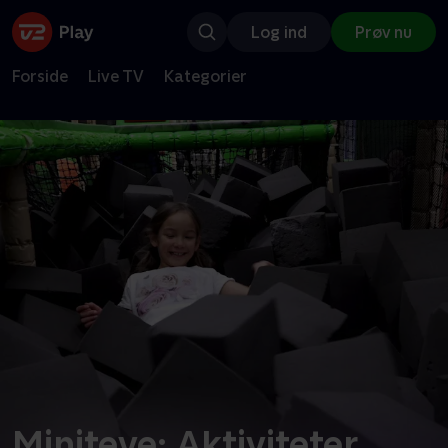
Log ind
Prøv nu
Forside
Live TV
Kategorier
Miniteve: Aktiviteter