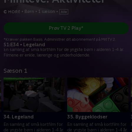
•
Børn
•
1 sæson
•
Prøv TV 2 Play*
*Kræver pakken Basis. Administrer dit abonnement på Mit TV 2.
S1:E34 • Legeland
En samling af små kortfilm for de yngste børn i alderen 1-4 år.
Filmene er enkle, lærerige og underholdende.
Sæson 1
34. Legeland
35. Byggeklodser
En samling af små kortfilm for
En samling af små kortfilm for
.
de yngste børn i alderen 1-4 år.
de yngste børn i alderen 1-4 år.