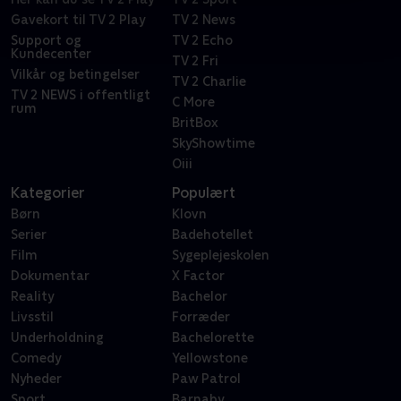
Gavekort til TV 2 Play
TV 2 News
Support og
TV 2 Echo
Kundecenter
TV 2 Fri
Vilkår og betingelser
TV 2 Charlie
TV 2 NEWS i offentligt
C More
rum
BritBox
SkyShowtime
Oiii
Kategorier
Populært
Børn
Klovn
Serier
Badehotellet
Film
Sygeplejeskolen
Dokumentar
X Factor
Reality
Bachelor
Livsstil
Forræder
Underholdning
Bachelorette
Comedy
Yellowstone
Nyheder
Paw Patrol
Sport
Barnaby