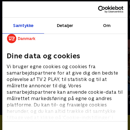
Filmene er enkle, lærerige og
Filmene er enkle, lærerige og
underholdende.
underholdende.
14. februar 2024 • 2 min
14. februar 2024 • 2 min
Samtykke
Detaljer
Om
Andre så også
Dine data og cookies
Vi bruger egne cookies og cookies fra
samarbejdspartnere for at give dig den bedste
oplevelse af TV 2 PLAY, til statistik og til at
målrette annoncer til dig. Vores
samarbejdspartnere kan anvende cookie-data til
Palles far
Sunes verde
målrettet markedsføring på egne og andres
Børneserier • 1 sæsoner
Børneserier • 1
platforme. Du kan til- og fravælge cookies
herunder, og du kan altid trække dit samtykke
tilbage ved at klikke på ’Cookie-indstillinger’ i
bunden af siden. Læs mere om hvordan TV 2