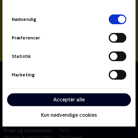
behandler dine oplysninger i
TV 2s privatlivspolitik
.
Samtykkevalg
Nødvendig
Præferencer
Statistik
Om Miniteve: Aktiviteter
Marketing
En samling af små kortfilm for de yngste børn i
alderen 1-4 år. Filmene er enkle, lærerige og
underholdende.
Acceptér alle
Kun nødvendige cookies
Om TV 2 Play
Kanaler
Priser og abonnement
TV 2
Her kan du se TV 2 Play
TV 2 Sport