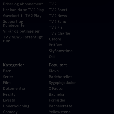
Priser og abonnement
TV 2
Her kan du se TV 2 Play
TV 2 Sport
Gavekort til TV 2 Play
TV 2 News
Support og
TV 2 Echo
Kundecenter
TV 2 Fri
Vilkår og betingelser
TV 2 Charlie
TV 2 NEWS i offentligt
C More
rum
BritBox
SkyShowtime
Oiii
Kategorier
Populært
Børn
Klovn
Serier
Badehotellet
Film
Sygeplejeskolen
Dokumentar
X Factor
Reality
Bachelor
Livsstil
Forræder
Underholdning
Bachelorette
Comedy
Yellowstone