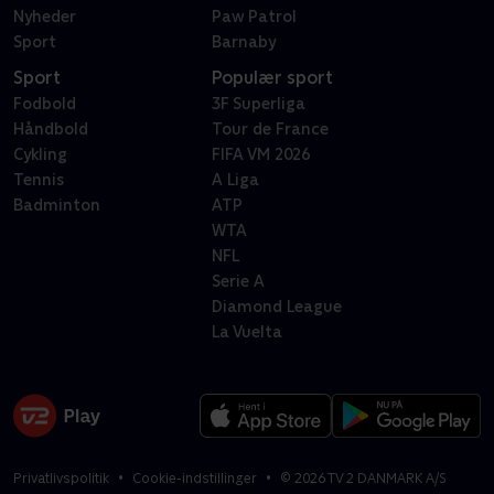
Nyheder
Paw Patrol
Sport
Barnaby
Sport
Populær sport
Fodbold
3F Superliga
Håndbold
Tour de France
Cykling
FIFA VM 2026
Tennis
A Liga
Badminton
ATP
WTA
NFL
Serie A
Diamond League
La Vuelta
Privatlivspolitik
Cookie-indstillinger
©
2026
TV 2 DANMARK A/S