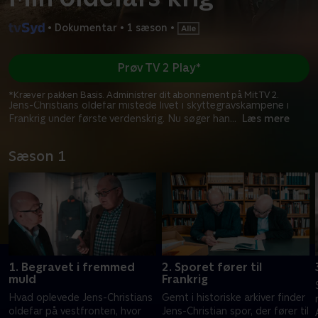
•
Dokumentar
•
1 sæson
•
Prøv TV 2 Play*
*Kræver pakken Basis. Administrer dit abonnement på Mit TV 2.
Jens-Christians oldefar mistede livet i skyttegravskampene i
Frankrig under første verdenskrig. Nu søger han
...
Læs mere
Sæson 1
1. Begravet i fremmed
2. Sporet fører til
muld
Frankrig
Hvad oplevede Jens-Christians
Gemt i historiske arkiver finder
oldefar på vestfronten, hvor
Jens-Christian spor, der fører til