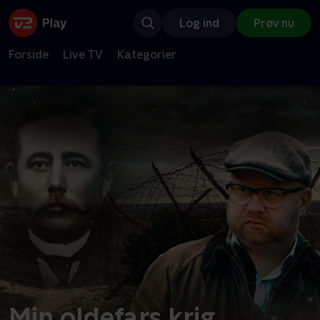
Log ind
Prøv nu
Forside
Live TV
Kategorier
Min oldefars krig