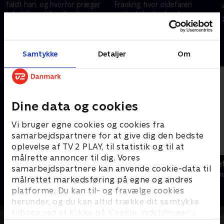
faldt han, og hvorfor præger
Frankrig, hvor oldefaren
tabet forsat familien her mere
mistede livet i de intense
end 100 år senere?.
skyttegravskampe i Argonne-
28. august 2024 • 22 min
28. august 2024 • 22 min
regionen. .
Andre så også
Samtykke
Detaljer
Om
Dine data og cookies
Vi bruger egne cookies og cookies fra
samarbejdspartnere for at give dig den bedste
oplevelse af TV 2 PLAY, til statistik og til at
målrette annoncer til dig. Vores
Snedronningen
Bergman - et 
samarbejdspartnere kan anvende cookie-data til
2019 • Dokumentar • 42 min
2018 • Dokument
målrettet markedsføring på egne og andres
platforme. Du kan til- og fravælge cookies
herunder, og du kan altid trække dit samtykke
tilbage ved at klikke på ’Cookie-indstillinger’ i
bunden af siden. Læs mere om hvordan TV 2