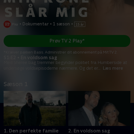
•
Dokumentar
•
1 sæson
•
Prøv TV 2 Play*
*Kræver pakken Basis. Administrer dit abonnement på Mit TV 2.
S1:E2 • En voldsom sag
Med Sheree bag tremmer begynder politiet fra Humberside at
undersøge voldsepisoderne nærmere. Og det er
...
Læs mere
Sæson 1
1. Den perfekte familie
2. En voldsom sag