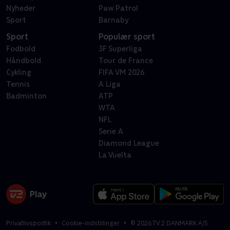
Nyheder
Paw Patrol
Sport
Barnaby
Sport
Populær sport
Fodbold
3F Superliga
Håndbold
Tour de France
Cykling
FIFA VM 2026
Tennis
A Liga
Badminton
ATP
WTA
NFL
Serie A
Diamond League
La Vuelta
Privatlivspolitik
Cookie-indstillinger
©
2026
TV 2 DANMARK A/S