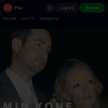
Log ind
Prøv nu
Forside
Live TV
Kategorier