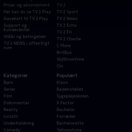
Priser og abonnement
TV 2
Her kan du se TV 2 Play
TV 2 Sport
Gavekort til TV 2 Play
TV 2 News
Support og
TV 2 Echo
Kundecenter
TV 2 Fri
Vilkår og betingelser
TV 2 Charlie
TV 2 NEWS i offentligt
C More
rum
BritBox
SkyShowtime
Oiii
Kategorier
Populært
Børn
Klovn
Serier
Badehotellet
Film
Sygeplejeskolen
Dokumentar
X Factor
Reality
Bachelor
Livsstil
Forræder
Underholdning
Bachelorette
Comedy
Yellowstone