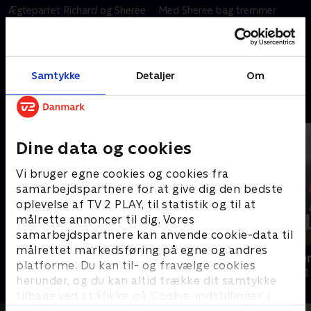
Ægteparret Richard og Sheree
Med Sheree bag tremmer
Spencer var på overfladen det
begynder politiet fra
perfekte par med hus og tre
Humberside at undersøge
yndige døtre. Men gennem
voldsepisoderne nærmere. Og
tyve år slog Sheree Richard
det er rystende, hvad Richard
14. oktober 2024 • 45 min
21. oktober 2024 • 44 min
Samtykke
Detaljer
Om
gentagne gange.
er blevet udsat for i to årtier.
Andre så også
Dine data og cookies
Vi bruger egne cookies og cookies fra
samarbejdspartnere for at give dig den bedste
oplevelse af TV 2 PLAY, til statistik og til at
målrette annoncer til dig. Vores
samarbejdspartnere kan anvende cookie-data til
målrettet markedsføring på egne og andres
Pigen på den lukkede
Snydt af kæ
platforme. Du kan til- og fravælge cookies
Dokumentar • 1 sæsoner
Dokumentar • 1
herunder, og du kan altid trække dit samtykke
tilbage ved at klikke på ’Cookie-indstillinger’ i
bunden af siden. Læs mere om hvordan TV 2