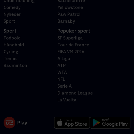
Underholdning
Bachelorette
Comedy
Yellowstone
Nyheder
Paw Patrol
Sport
Barnaby
Sport
Populær sport
Fodbold
3F Superliga
Håndbold
Tour de France
Cykling
FIFA VM 2026
Tennis
A Liga
Badminton
ATP
WTA
NFL
Serie A
Diamond League
La Vuelta