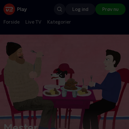
Log ind
Prøv nu
Forside
Live TV
Kategorier
Mester