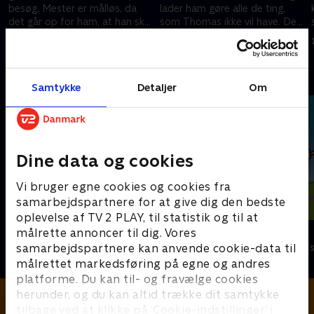
besøg. Mester er målløs, da
lader ham gøre alle de ting,
det går op for ham, at han skal
som Thomas ikke vil have. Det
sidde med ved bordet - det
eneste problem er hendes kat,
16. juli 2022 • 5 min
16. juli 2022 • 6 min
skal blive en løgn!
Pimme...
Andre så også
Samtykke
Detaljer
Om
Dine data og cookies
Vi bruger egne cookies og cookies fra
samarbejdspartnere for at give dig den bedste
oplevelse af TV 2 PLAY, til statistik og til at
Plonsters
Louie
målrette annoncer til dig. Vores
samarbejdspartnere kan anvende cookie-data til
Børneserier • 2 sæsoner
Børneserier • 1
målrettet markedsføring på egne og andres
platforme. Du kan til- og fravælge cookies
herunder, og du kan altid trække dit samtykke
tilbage ved at klikke på ’Cookie-indstillinger’ i