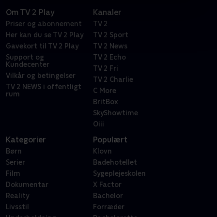
Om TV 2 Play
Kanaler
Priser og abonnement
TV 2
Her kan du se TV 2 Play
TV 2 Sport
Gavekort til TV 2 Play
TV 2 News
Support og
TV 2 Echo
Kundecenter
TV 2 Fri
Vilkår og betingelser
TV 2 Charlie
TV 2 NEWS i offentligt
C More
rum
BritBox
SkyShowtime
Oiii
Kategorier
Populært
Børn
Klovn
Serier
Badehotellet
Film
Sygeplejeskolen
Dokumentar
X Factor
Reality
Bachelor
Livsstil
Forræder