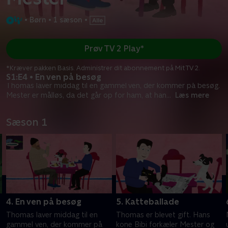
•
Børn
•
1 sæson
•
Prøv TV 2 Play*
*Kræver pakken Basis. Administrer dit abonnement på Mit TV 2.
S1:E4 • En ven på besøg
Thomas laver middag til en gammel ven, der kommer på besøg.
Mester er målløs, da det går op for ham, at han
...
Læs mere
Sæson 1
4. En ven på besøg
5. Katteballade
Thomas laver middag til en
Thomas er blevet gift. Hans
gammel ven, der kommer på
kone Bibi forkæler Mester og