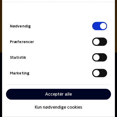
bunden af siden. Læs mere om hvordan TV 2
behandler dine oplysninger i
TV 2s privatlivspolitik
.
Samtykkevalg
Nødvendig
Præferencer
Statistik
Om Mester
Thomas lever et fredsommeligt liv på landet. En dag
flytter den nysgerrige lille hund Mester ind og vender
Marketing
op og ned på Thomas' liv. Mester kan nemlig snakke,
og han har en hunde-mening om mange ting.
Thomas prøver at få Mester til at opføre sig som en
Acceptér alle
rigtig hund, men det er ikke let!
Kun nødvendige cookies