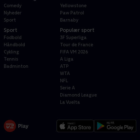
Comedy
Yellowstone
Nyheder
Paw Patrol
Sport
Barnaby
Sport
Populær sport
Fodbold
3F Superliga
Håndbold
Tour de France
Cykling
FIFA VM 2026
Tennis
A Liga
Badminton
ATP
WTA
NFL
Serie A
Diamond League
La Vuelta