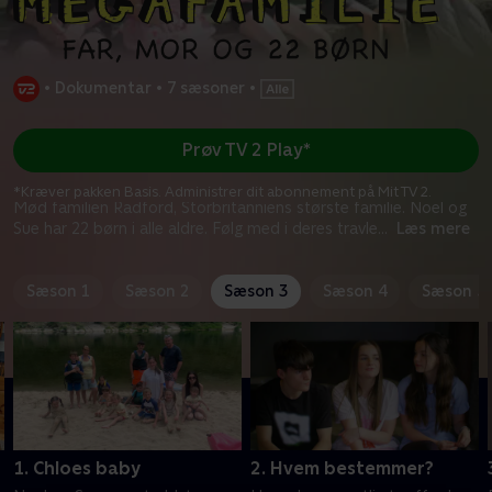
•
Dokumentar
•
7 sæsoner
•
Prøv TV 2 Play*
*Kræver pakken Basis. Administrer dit abonnement på Mit TV 2.
Mød familien Radford, Storbritanniens største familie. Noel og
Sue har 22 børn i alle aldre. Følg med i deres travle
...
Læs mere
Sæson 1
Sæson 2
Sæson 3
Sæson 4
Sæson 5
1. Chloes baby
2. Hvem bestemmer?