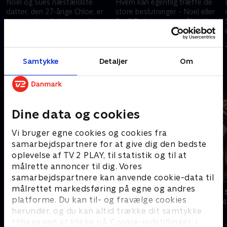
Noel og Sues næstældste
Hvem kan egentlig træffe de
datter, den 27-årige Chloe, er
store beslutninger - Noel eller
højgravid og fødslen ender
Sue? Det er spørgsmålet, da
med at blive meget dramatisk.
Sue ønsker at købe en
Samtidig sætter Sue sig for at
familieautocamper - og Noel
11. april 2023 • 43 min
18. april 2023 • 43 min
komme i form.
IKKE er med på idéen.
Samtykke
Detaljer
Om
Andre så også
Dine data og cookies
Vi bruger egne cookies og cookies fra
samarbejdspartnere for at give dig den bedste
oplevelse af TV 2 PLAY, til statistik og til at
målrette annoncer til dig. Vores
samarbejdspartnere kan anvende cookie-data til
målrettet markedsføring på egne og andres
Megafamilie - mor, far og 16 børn
24 timer på
platforme. Du kan til- og fravælge cookies
Dokumentar • 1 sæsoner
Dokumentar • 4
herunder, og du kan altid trække dit samtykke
tilbage ved at klikke på ’Cookie-indstillinger’ i