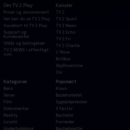
Om TV 2 Play
Kanaler
Priser og abonnement
TV 2
Her kan du se TV 2 Play
TV 2 Sport
Gavekort til TV 2 Play
TV 2 News
Support og
TV 2 Echo
Kundecenter
TV 2 Fri
Vilkår og betingelser
TV 2 Charlie
TV 2 NEWS i offentligt
C More
rum
BritBox
SkyShowtime
Oiii
Kategorier
Populært
Børn
Klovn
Serier
Badehotellet
Film
Sygeplejeskolen
Dokumentar
X Factor
Reality
Bachelor
Livsstil
Forræder
Underholdning
Bachelorette