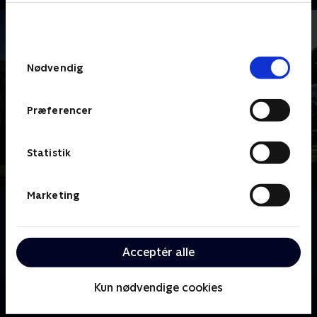
bunden af siden. Læs mere om hvordan TV 2
behandler dine oplysninger i
TV 2s privatlivspolitik
.
Samtykkevalg
Nødvendig
Præferencer
Statistik
Marketing
Om Megafamilie - far, mor og 22 børn
Mød familien Radford, Storbritanniens største
familie. Noel og Sue har 22 børn i alle aldre. Følg med
Acceptér alle
i deres travle liv på godt og ondt.
Kun nødvendige cookies