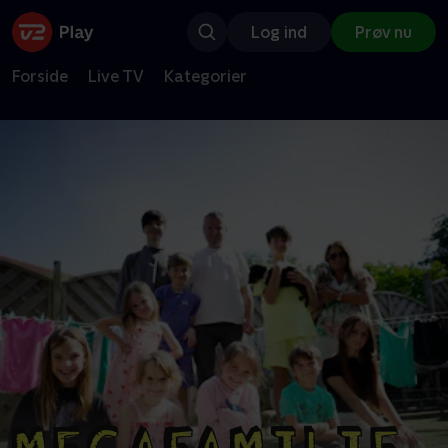
Log ind
Prøv nu
Forside
Live TV
Kategorier