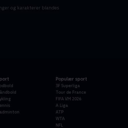
nger og karakterer blandes
port
Populær sport
odbold
3F Superliga
åndbold
Tour de France
ykling
FIFA VM 2026
ennis
A Liga
adminton
ATP
WTA
NFL