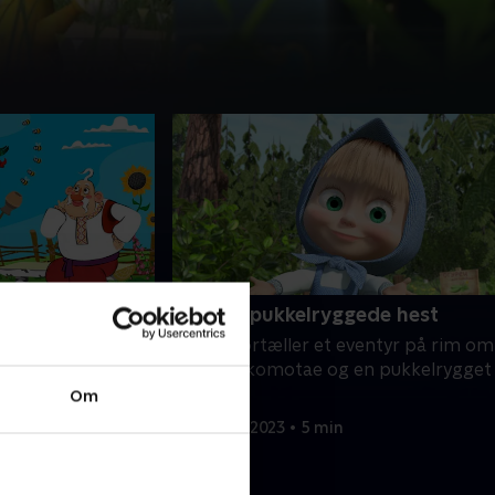
ane
26. Den pukkelryggede hest
 gammel mand, der
Masha fortæller et eventyr på rim om
 hanekylling. En
Ivan, Krokomotae og en pukkelrygget
ed sig tæt ved den
hest
Om
 at få fat i
27. marts 2023 • 5 min
n