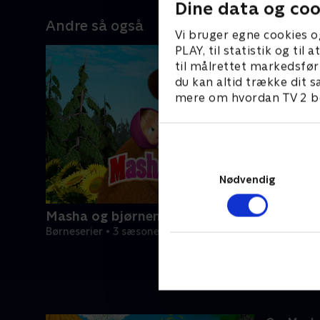
Dine data og coo
Andre så også
Vi bruger egne cookies o
PLAY, til statistik og ti
til målrettet markedsfør
du kan altid trække dit s
mere om hvordan TV 2 be
Nødvendig
Masha og bjørnen
Børneserier • 3 sæsoner