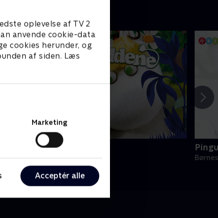
edste oplevelse af TV 2
e kan anvende cookie-data
ge cookies herunder, og
 bunden af siden. Læs
Marketing
umitroldene
Ping
ørneserier • 1 sæsoner
Børnes
s
Acceptér alle