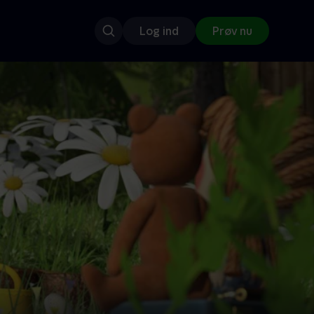
Log ind
Prøv nu