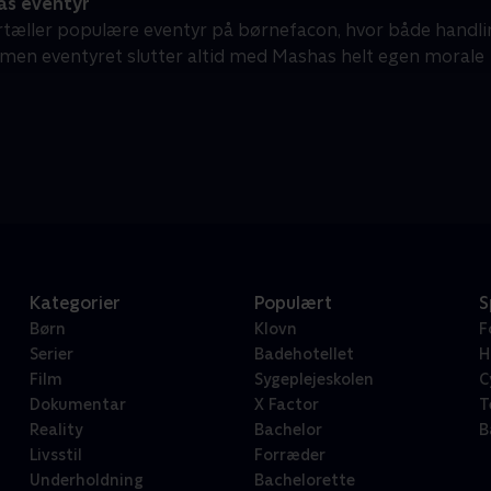
s eventyr
tæller populære eventyr på børnefacon, hvor både handli
en eventyret slutter altid med Mashas helt egen morale
Kategorier
Populært
S
Børn
Klovn
F
Serier
Badehotellet
H
Film
Sygeplejeskolen
C
Dokumentar
X Factor
T
Reality
Bachelor
B
Livsstil
Forræder
Underholdning
Bachelorette