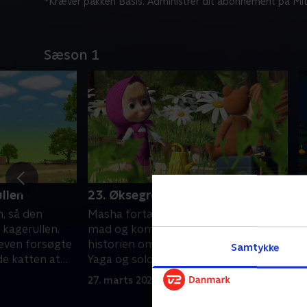
*Kræver pakken Basis. Administrer dit abonnement på Mit
Sæson 1
llen
23. Øksegrød
2
n, så den
Masha fortæller et eventyr om sund
D
kagerullen.
mad og kommer med eksemplet fra
e
æven forsøgte
historien om den gamle heks Baba
Y
Samtykke
de katten at
Yaga og soldaten. Kender du den
Y
historie?.
p
27. marts 2023 • 5 min
2