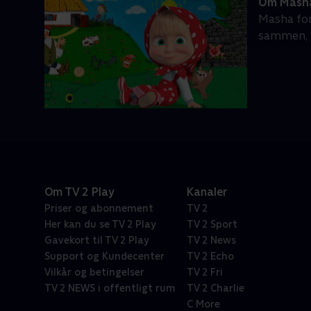
Om Masha
Masha for
sammen, m
Om TV 2 Play
Kanaler
Priser og abonnement
TV 2
Her kan du se TV 2 Play
TV 2 Sport
Gavekort til TV 2 Play
TV 2 News
Support og Kundecenter
TV 2 Echo
Vilkår og betingelser
TV 2 Fri
TV 2 NEWS i offentligt rum
TV 2 Charlie
C More