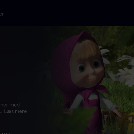
er
mmer med
..
Læs mere