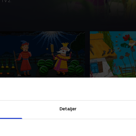
 TV 2.
4. Tag hen, hvor peberet gror
25. Den gyldne h
er var engang en zar, der ville smage
Der var engang en
n eksotisk fugl. Han sendte jægeren
kun ejede en gylden
egor ud i skoven, men her møder
dag stiller en ond g
Detaljer
egor en stær, der forvandler sig til en
gamle mands hus for
ige
hanekyllingen
7. marts 2023 • 5 min
27. marts 2023 • 5 mi