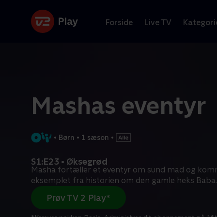
Forside
Live TV
Kategori
Mashas eventyr
•
Børn
•
1 sæson
•
S1:E23 • Øksegrød
Masha fortæller et eventyr om sund mad og ko
eksemplet fra historien om den gamle heks Baba
.
Prøv TV 2 Play*