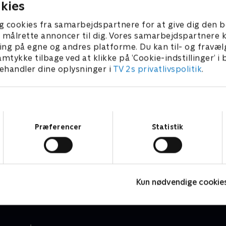
kies
g cookies fra samarbejdspartnere for at give dig den b
l at målrette annoncer til dig. Vores samarbejdspartner
ing på egne og andres platforme. Du kan til- og fravæl
amtykke tilbage ved at klikke på ’Cookie-indstillinger’ i
handler dine oplysninger i
TV 2s privatlivspolitik
.
Samtykkevalg
Præferencer
Statistik
Mashas uhyggelige eventyr
M
Børneserier • 1 sæsoner
B
Kun nødvendige cookie