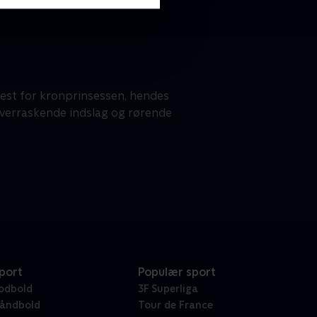
 fest for kronprinsessen, hendes
overraskende indslag og rørende
port
Populær sport
odbold
3F Superliga
åndbold
Tour de France