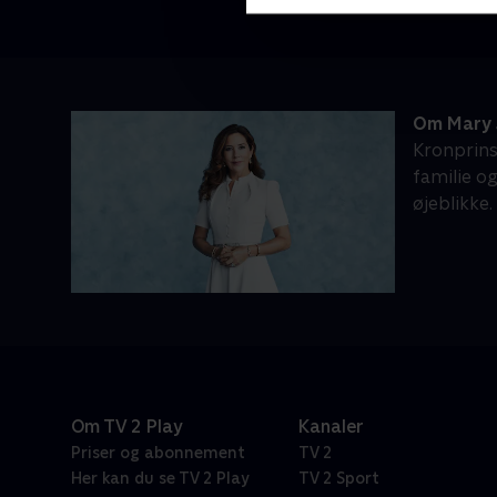
Om Mary 5
Kronprins
familie o
øjeblikke
Om TV 2 Play
Kanaler
Priser og abonnement
TV 2
Her kan du se TV 2 Play
TV 2 Sport