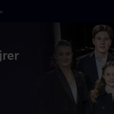
er
jrer