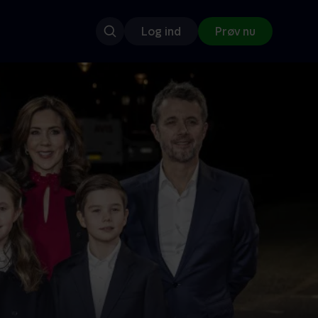
Log ind
Prøv nu