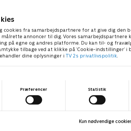
ark. Se med, når vi byder
 af musik, overraskende
 2022 • 87 min
kies
 rørende øjeblikke. Lise
Dar Salim er værter
g cookies fra samarbejdspartnere for at give dig den b
l at målrette annoncer til dig. Vores samarbejdspartner
ing på egne og andres platforme. Du kan til- og fravæl
amtykke tilbage ved at klikke på ’Cookie-indstillinger’ i
handler dine oplysninger i
TV 2s privatlivspolitik
.
Samtykkevalg
Præferencer
Statistik
Palæerne danser
J
Musik & Events
1
Kun nødvendige cookie