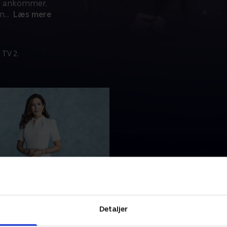
ie ankommer,
en
...
Læs mere
 TV 2.
dagsshow for
sessen
esse Mary fylder 50 år, og
Detaljer
 2 gerne fejre med en fest
rinsessen, hendes familie og