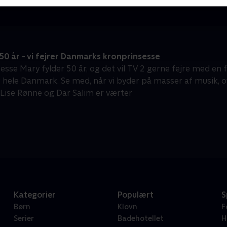
0 år - vi fejrer Danmarks kronprinsesse
esse Mary fylder 50 år, og det vil TV 2 gerne fejre med en
g hele Danmark. Se med, når vi byder på masser af musik, 
. Lise Rønne og Dar Salim er værter
Kategorier
Populært
S
Børn
Klovn
F
Serier
Badehotellet
H