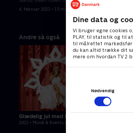
Jakob Steen Olsen tilbage på ugens
hele Danm
fejring af kronprinsessen
6. februar 2022 • 15 min
på masser
6. februar
Dine data og coo
indslag og
Rønne og 
Vi bruger egne cookies o
Andre så også
PLAY, til statistik og ti
til målrettet markedsfør
du kan altid trække dit s
mere om hvordan TV 2 be
Nødvendig
Glædelig jul med Mariah Carey
2022 • Musik & Events • 1 t. 22 min