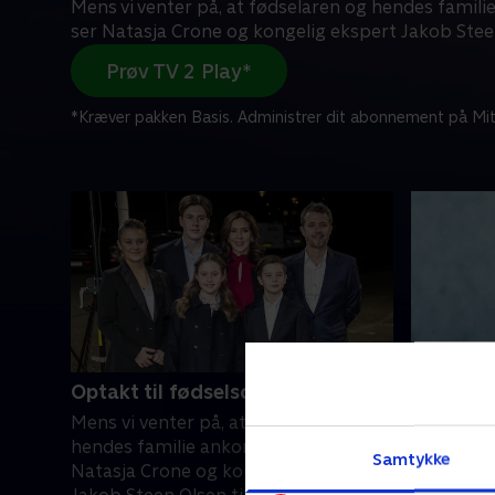
Mens vi venter på, at fødselaren og hendes famil
ser Natasja Crone og kongelig ekspert Jakob Ste
Prøv TV 2 Play*
*Kræver pakken Basis. Administrer dit abonnement på Mit
Optakt til fødselsdagsshowet
Fødsels
kronprin
Mens vi venter på, at fødselaren og
Kronprins
hendes familie ankommer, ser
Samtykke
det vil TV
Natasja Crone og kongelig ekspert
for kronp