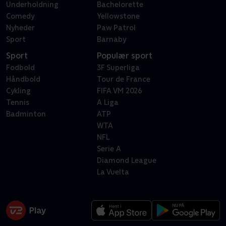
Underholdning
Bachelorette
Comedy
Yellowstone
Nyheder
Paw Patrol
Sport
Barnaby
Sport
Populær sport
Fodbold
3F Superliga
Håndbold
Tour de France
Cykling
FIFA VM 2026
Tennis
A Liga
Badminton
ATP
WTA
NFL
Serie A
Diamond League
La Vuelta