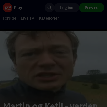
Log ind
Prøv nu
Forside
Live TV
Kategorier
Martin og Ketil - verden