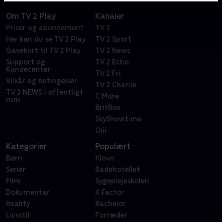
Om TV 2 Play
Kanaler
Priser og abonnement
TV 2
Her kan du se TV 2 Play
TV 2 Sport
Gavekort til TV 2 Play
TV 2 News
Support og
TV 2 Echo
Kundecenter
TV 2 Fri
Vilkår og betingelser
TV 2 Charlie
TV 2 NEWS i offentligt
C More
rum
BritBox
SkyShowtime
Oiii
Kategorier
Populært
Børn
Klovn
Serier
Badehotellet
Film
Sygeplejeskolen
Dokumentar
X Factor
Reality
Bachelor
Livsstil
Forræder