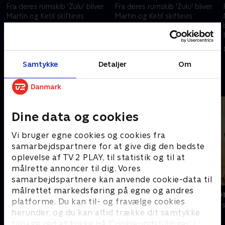
Fra deres rumskib 'Zulu' bliver
Fra deres rumskib 'Zulu' bliver
Martin og Ketil skiftevis
Martin og Ketil skiftevis
beamet ned på Jorden for at
beamet ned på Jorden for at
fortælle børnene om alt, hvad
fortælle børnene om alt, hvad
,
der er vigtigt at vide noget om,
der er vigtigt at vide noget om,
17. november 2004 • 14 min
18. november 2004 • 14 min
når man nu er helt ny i verden
når man nu er helt ny i verden
Samtykke
Detaljer
Om
Andre så også
Dine data og cookies
Vi bruger egne cookies og cookies fra
samarbejdspartnere for at give dig den bedste
oplevelse af TV 2 PLAY, til statistik og til at
målrette annoncer til dig. Vores
samarbejdspartnere kan anvende cookie-data til
målrettet markedsføring på egne og andres
Miniteve: På bondegården
Vip og Victo
platforme. Du kan til- og fravælge cookies
Børneserier • 1 sæsoner
Børneserier • 1
herunder, og du kan altid trække dit samtykke
tilbage ved at klikke på ’Cookie-indstillinger’ i