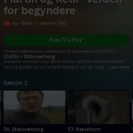
for begyndere
•
Børn
•
1 sæson
•
Prøv TV 2 Play*
*Kræver pakken Basis. Administrer dit abonnement på Mit TV 2.
S1:E56 • Skibssætning
Fra deres rumskib 'Zulu' bliver Martin og Ketil skiftevis beamet
ned på Jorden for at fortælle børnene om alt, hvad
...
Læs mere
Sæson 1
56. Skibssætning
57. Næsehorn