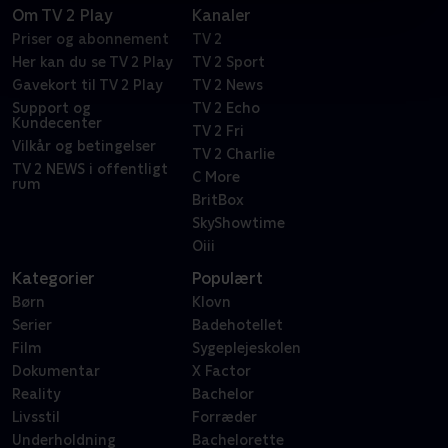
Om TV 2 Play
Kanaler
Priser og abonnement
TV 2
Her kan du se TV 2 Play
TV 2 Sport
Gavekort til TV 2 Play
TV 2 News
Support og
TV 2 Echo
Kundecenter
TV 2 Fri
Vilkår og betingelser
TV 2 Charlie
TV 2 NEWS i offentligt
C More
rum
BritBox
SkyShowtime
Oiii
Kategorier
Populært
Børn
Klovn
Serier
Badehotellet
Film
Sygeplejeskolen
Dokumentar
X Factor
Reality
Bachelor
Livsstil
Forræder
Underholdning
Bachelorette