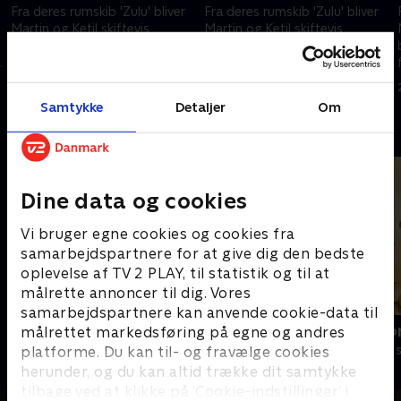
Fra deres rumskib 'Zulu' bliver
Fra deres rumskib 'Zulu' bliver
Martin og Ketil skiftevis
Martin og Ketil skiftevis
beamet ned på Jorden for at
beamet ned på Jorden for at
fortælle børnene om alt, hvad
fortælle børnene om alt, hvad
,
der er vigtigt at vide noget om,
der er vigtigt at vide noget om,
31. august 2004 • 14 min
1. september 2004 • 14 min
når man nu er helt ny i verden
når man nu er helt ny i verden
Samtykke
Detaljer
Om
Andre så også
Dine data og cookies
Vi bruger egne cookies og cookies fra
samarbejdspartnere for at give dig den bedste
oplevelse af TV 2 PLAY, til statistik og til at
målrette annoncer til dig. Vores
samarbejdspartnere kan anvende cookie-data til
Miniteve: På bondegården
Vip og Victo
målrettet markedsføring på egne og andres
platforme. Du kan til- og fravælge cookies
Børneserier • 1 sæsoner
Børneserier • 1
herunder, og du kan altid trække dit samtykke
tilbage ved at klikke på ’Cookie-indstillinger’ i