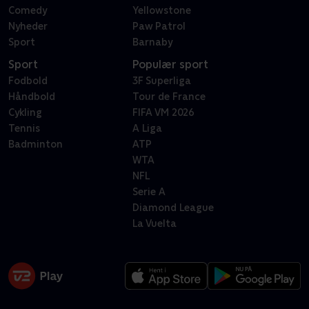
Comedy
Yellowstone
Nyheder
Paw Patrol
Sport
Barnaby
Sport
Populær sport
Fodbold
3F Superliga
Håndbold
Tour de France
Cykling
FIFA VM 2026
Tennis
A Liga
Badminton
ATP
WTA
NFL
Serie A
Diamond League
La Vuelta