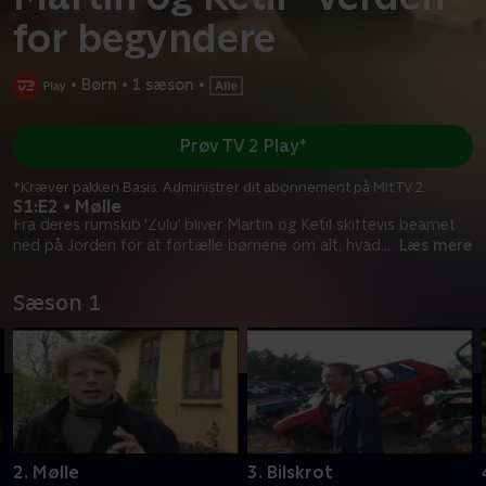
for begyndere
•
Børn
•
1 sæson
•
Prøv TV 2 Play*
*Kræver pakken Basis. Administrer dit abonnement på Mit TV 2.
S1:E2 • Mølle
Fra deres rumskib 'Zulu' bliver Martin og Ketil skiftevis beamet
ned på Jorden for at fortælle børnene om alt, hvad
...
Læs mere
Sæson 1
2. Mølle
3. Bilskrot