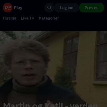
Log ind
Prøv nu
Forside
Live TV
Kategorier
Martin og Ketil - verden