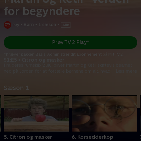
for begyndere
•
Børn
•
1 sæson
•
Prøv TV 2 Play*
*Kræver pakken Basis. Administrer dit abonnement på Mit TV 2.
S1:E5 • Citron og masker
Fra deres rumskib 'Zulu' bliver Martin og Ketil skiftevis beamet
ned på Jorden for at fortælle børnene om alt, hvad
...
Læs mere
Sæson 1
5. Citron og masker
6. Korsedderkop