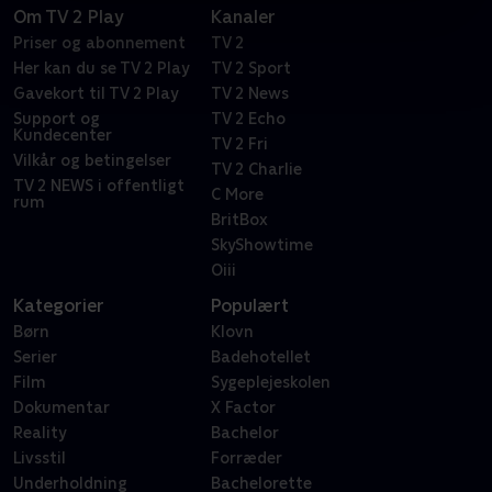
Om TV 2 Play
Kanaler
Priser og abonnement
TV 2
Her kan du se TV 2 Play
TV 2 Sport
Gavekort til TV 2 Play
TV 2 News
Support og
TV 2 Echo
Kundecenter
TV 2 Fri
Vilkår og betingelser
TV 2 Charlie
TV 2 NEWS i offentligt
C More
rum
BritBox
SkyShowtime
Oiii
Kategorier
Populært
Børn
Klovn
Serier
Badehotellet
Film
Sygeplejeskolen
Dokumentar
X Factor
Reality
Bachelor
Livsstil
Forræder
Underholdning
Bachelorette