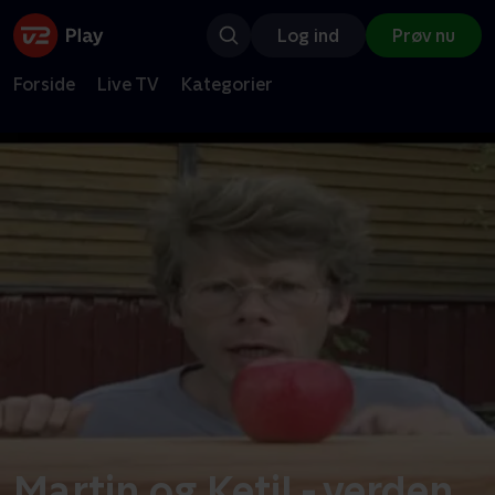
Log ind
Prøv nu
Forside
Live TV
Kategorier
Martin og Ketil - verden