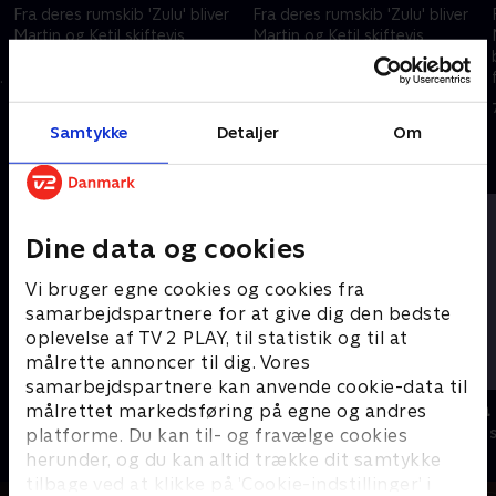
Fra deres rumskib 'Zulu' bliver
Fra deres rumskib 'Zulu' bliver
Martin og Ketil skiftevis
Martin og Ketil skiftevis
beamet ned på Jorden for at
beamet ned på Jorden for at
fortælle børnene om alt, hvad
fortælle børnene om alt, hvad
,
der er vigtigt at vide noget om,
der er vigtigt at vide noget om,
3. september 2004 • 15 min
6. september 2004 • 15 min
når man nu er helt ny i verden
når man nu er helt ny i verden
Samtykke
Detaljer
Om
Andre så også
Dine data og cookies
Vi bruger egne cookies og cookies fra
samarbejdspartnere for at give dig den bedste
oplevelse af TV 2 PLAY, til statistik og til at
målrette annoncer til dig. Vores
samarbejdspartnere kan anvende cookie-data til
Vip og Victor
Miniteve: P
målrettet markedsføring på egne og andres
platforme. Du kan til- og fravælge cookies
Børneserier • 1 sæsoner
Børneserier • 1
herunder, og du kan altid trække dit samtykke
tilbage ved at klikke på ’Cookie-indstillinger’ i