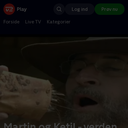
Log ind
Prøv nu
Forside
Live TV
Kategorier
Martin og Ketil - verden