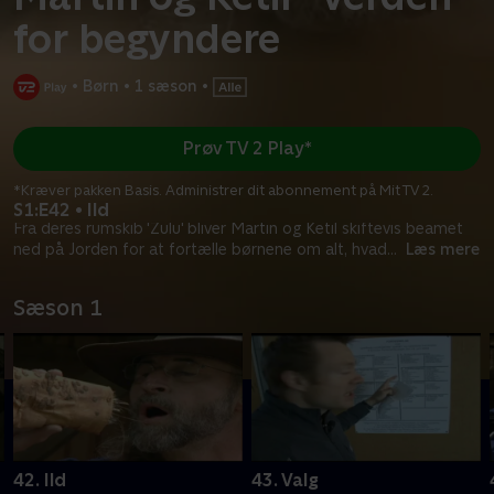
for begyndere
•
Børn
•
1 sæson
•
Prøv TV 2 Play*
*Kræver pakken Basis. Administrer dit abonnement på Mit TV 2.
S1:E42 • Ild
Fra deres rumskib 'Zulu' bliver Martin og Ketil skiftevis beamet
ned på Jorden for at fortælle børnene om alt, hvad
...
Læs mere
Sæson 1
42. Ild
43. Valg