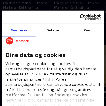
Fra deres rumskib 'Zulu' bliver
Fra deres rumskib 'Zulu' bliver
Martin og Ketil skiftevis
Martin og Ketil skiftevis
beamet ned på Jorden for at
beamet ned på Jorden for at
fortælle børnene om alt, hvad
fortælle børnene om alt, hvad
,
der er vigtigt at vide noget om,
der er vigtigt at vide noget om,
13. oktober 2004 • 14 min
28. oktober 2004 • 15 min
når man nu er helt ny i verden
når man nu er helt ny i verden
Samtykke
Detaljer
Om
Andre så også
Dine data og cookies
Vi bruger egne cookies og cookies fra
samarbejdspartnere for at give dig den bedste
oplevelse af TV 2 PLAY, til statistik og til at
målrette annoncer til dig. Vores
samarbejdspartnere kan anvende cookie-data til
målrettet markedsføring på egne og andres
Miniteve: På bondegården
Vip og Victo
platforme. Du kan til- og fravælge cookies
Børneserier • 1 sæsoner
Børneserier • 1
herunder, og du kan altid trække dit samtykke
tilbage ved at klikke på ’Cookie-indstillinger’ i