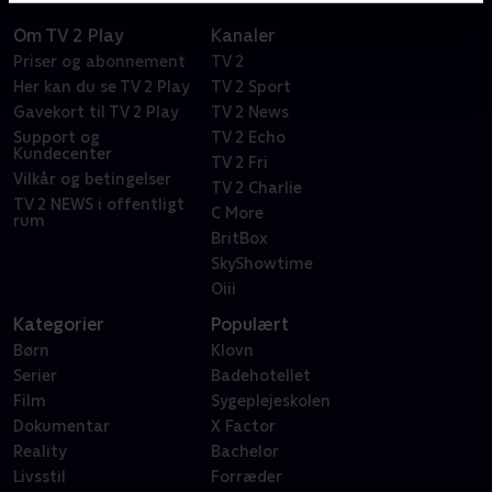
Om TV 2 Play
Kanaler
Priser og abonnement
TV 2
Her kan du se TV 2 Play
TV 2 Sport
Gavekort til TV 2 Play
TV 2 News
Support og
TV 2 Echo
Kundecenter
TV 2 Fri
Vilkår og betingelser
TV 2 Charlie
TV 2 NEWS i offentligt
C More
rum
BritBox
SkyShowtime
Oiii
Kategorier
Populært
Børn
Klovn
Serier
Badehotellet
Film
Sygeplejeskolen
Dokumentar
X Factor
Reality
Bachelor
Livsstil
Forræder