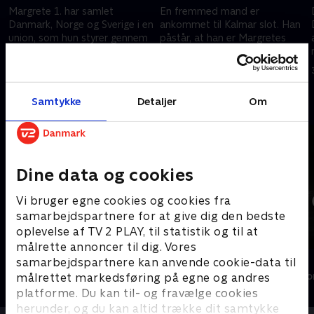
Margrete 1. har samlet
En fremmed mand er
Danmark, Norge og Sverige i en
ankommet til Kalmar slot. Han
union, som hun styrer gennem
påstår, at han er Margretes
sin adoptivsøn. Unionen er
afdøde søn, der døde for 15 år
omgivet af fjender, men
siden. Margrete stilles nu i et
16. januar 2022 • 41 min
23. januar 2022 • 41 min
Margrete har en plan. .
kæmpe dilemma
Samtykke
Detaljer
Om
Andre så også
Dine data og cookies
Vi bruger egne cookies og cookies fra
samarbejdspartnere for at give dig den bedste
oplevelse af TV 2 PLAY, til statistik og til at
målrette annoncer til dig. Vores
Kapringen
Estonia
samarbejdspartnere kan anvende cookie-data til
Drama • 1 sæsoner
Drama • 1 sæso
målrettet markedsføring på egne og andres
platforme. Du kan til- og fravælge cookies
herunder, og du kan altid trække dit samtykke