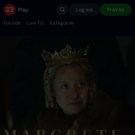
Log ind
Prøv nu
Forside
Live TV
Kategorier