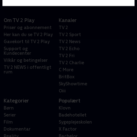
Om TV 2 Play
Kanaler
Priser og abonnement
TV 2
Her kan du se TV 2 Play
TV 2 Sport
Gavekort til TV 2 Play
TV 2 News
Support og
TV 2 Echo
Kundecenter
TV 2 Fri
Vilkår og betingelser
TV 2 Charlie
TV 2 NEWS i offentligt
C More
rum
BritBox
SkyShowtime
Oiii
Kategorier
Populært
Børn
Klovn
Serier
Badehotellet
Film
Sygeplejeskolen
Dokumentar
X Factor
Reality
Bachelor