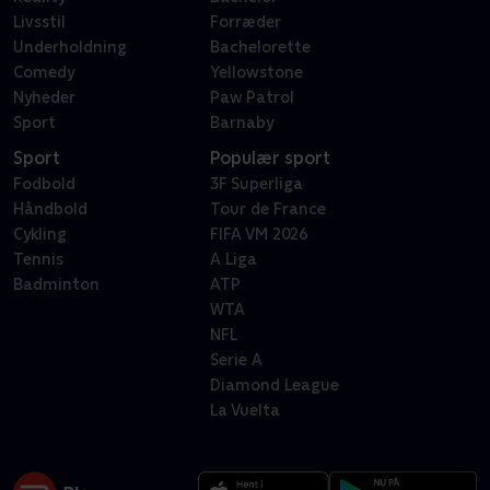
Livsstil
Forræder
Underholdning
Bachelorette
Comedy
Yellowstone
Nyheder
Paw Patrol
Sport
Barnaby
Sport
Populær sport
Fodbold
3F Superliga
Håndbold
Tour de France
Cykling
FIFA VM 2026
Tennis
A Liga
Badminton
ATP
WTA
NFL
Serie A
Diamond League
La Vuelta