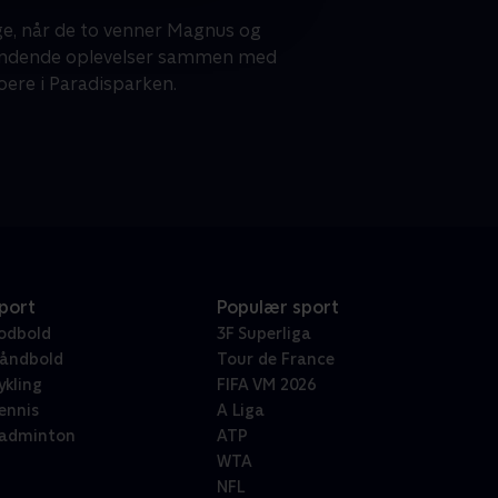
age, når de to venner Magnus og
pændende oplevelser sammen med
oere i Paradisparken.
port
Populær sport
odbold
3F Superliga
åndbold
Tour de France
ykling
FIFA VM 2026
ennis
A Liga
adminton
ATP
WTA
NFL