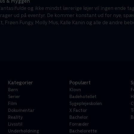
us & Myggen
fantasifulde og ikke mindst lærerige løjer vil ingen ende t
rager ud på eventyr. De kommer konstant ud for nye, s
t, Frøen Fungy, Molly Mus, Kalle Kanin og alle de andre beb
Kategorier
Populært
S
Børn
Klovn
F
Serier
Badehotellet
H
Film
Sygeplejeskolen
C
Dokumentar
X Factor
T
Reality
Bachelor
B
Livsstil
Forræder
Underholdning
Bachelorette