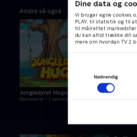
Dine data og coo
Andre så også
Vi bruger egne cookies o
PLAY, til statistik og ti
til målrettet markedsfør
du kan altid trække dit s
mere om hvordan TV 2 be
Nødvendig
Jungledyret Hugo
Børneserier • 1 sæsoner