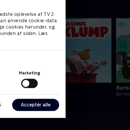
edste oplevelse af TV 2
e kan anvende cookie-data
ge cookies herunder, og
 bunden af siden. Læs
Marketing
Rasmus Klump
Barb
ørneserier • 3 sæsoner
Børnes
s
Acceptér alle