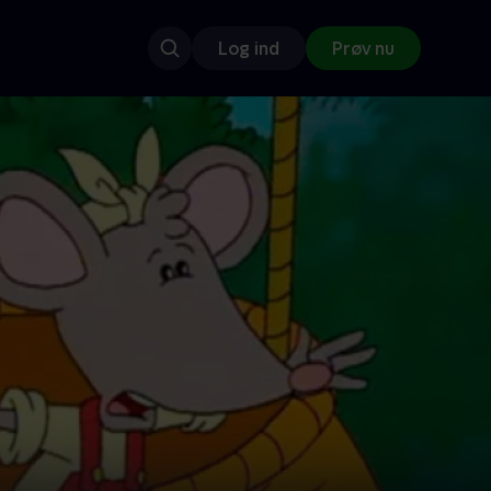
Log ind
Prøv nu