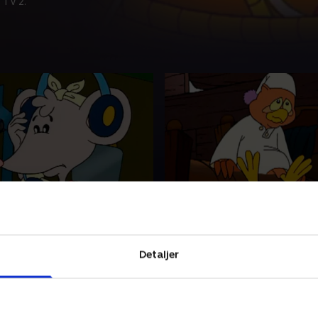
 TV 2.
fonen
5. Den gamle vandmølle
rken får ny teknologi,
Rygterne vil vide, at den gam
n, der gør det meget lettere
forladte vandmølle i udkant
mmen. Det er alle glade for.
Paradisparken er hjemsøgt.
Detaljer
en alle.
stopper ikke Magnus og My
at tage derhen.
6 • 13 min
1. maj 2016 • 12 min