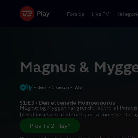
Forside
Live TV
Kategori
Magnus & Mygg
•
Børn
•
1 sæson
•
S1:E3 • Den etbenede Humpesaurus
Magnus og Myggen har grund til at tro, at Paradi
blevet invaderet af et forhistorisk monster. De ta
Prøv TV 2 Play*