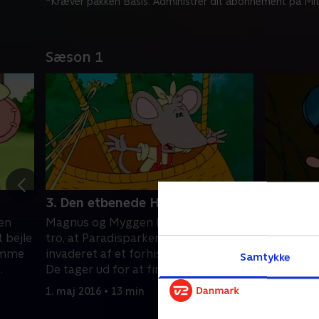
*Kræver pakken Basis. Administrer dit abonnement på Mit
Sæson 1
3. Den etbenede Humpesaurus
4. Hallo
den
Magnus og Myggen har grund til at
Paradispa
 bejle
tro, at Paradisparken er blevet
Hallofone
somme
invaderet af et forhistorisk monster.
at tale sa
Samtykke
De tager ud for at finde det.
Eller næst
1. maj 2016 • 13 min
1. maj 201