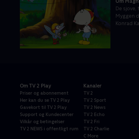
Om Magn
De sjove, 
Myggen d
Konrad Ka
Om TV 2 Play
Kanaler
Priser og abonnement
TV 2
Her kan du se TV 2 Play
TV 2 Sport
Gavekort til TV 2 Play
TV 2 News
Support og Kundecenter
TV 2 Echo
Vilkår og betingelser
TV 2 Fri
TV 2 NEWS i offentligt rum
TV 2 Charlie
C More