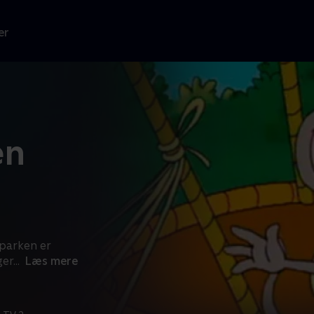
er
en
sparken er
ger
...
Læs mere