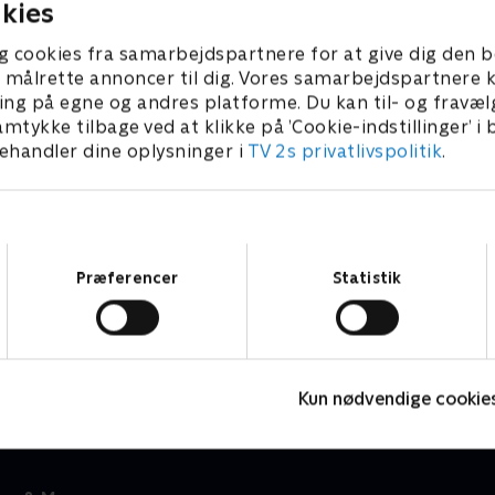
kies
g cookies fra samarbejdspartnere for at give dig den b
l at målrette annoncer til dig. Vores samarbejdspartner
ing på egne og andres platforme. Du kan til- og fravæl
amtykke tilbage ved at klikke på ’Cookie-indstillinger’ i
handler dine oplysninger i
TV 2s privatlivspolitik
.
Samtykkevalg
Præferencer
Statistik
Stor & Lille
Børneserier • 1 sæsoner
B
Kun nødvendige cookie