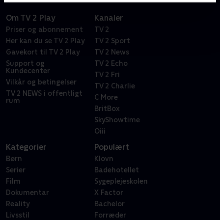
Om TV 2 Play
Kanaler
Priser og abonnement
TV 2
Her kan du se TV 2 Play
TV 2 Sport
Gavekort til TV 2 Play
TV 2 News
Support og
TV 2 Echo
Kundecenter
TV 2 Fri
Vilkår og betingelser
TV 2 Charlie
TV 2 NEWS i offentligt
C More
rum
BritBox
SkyShowtime
Oiii
Kategorier
Populært
Børn
Klovn
Serier
Badehotellet
Film
Sygeplejeskolen
Dokumentar
X Factor
Reality
Bachelor
Livsstil
Forræder