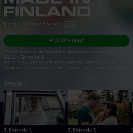
•
Drama
•
1 sæson
•
Prøv TV 2 Play*
*Kræver pakken Basis. Administrer dit abonnement på Mit TV 2.
S1:E1 • Episode 1
Året er 1988. Den nyuddannede advokat Katarina Tammi
begynder at arbejde hos Nokia. Samtidig begynder
...
Læs mere
Sæson 1
1. Episode 1
2. Episode 2