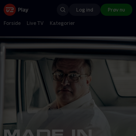
Log ind
Prøv nu
Forside
Live TV
Kategorier