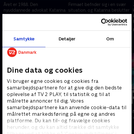
Året er 1988. Den
Firmaet befnder sig i en svær
nyuddannede advokat Katarina
situation, og Katarina beslutter
Tammi begynder at arbejde
sig for at lukke en aftale med
hos Nokia. Samtidig begynder
en japansk forretningsmand
Nokia-ingeniøren Risto
for at lave en ny type batteri. .
8. maj 2023 • 50 min
8. maj 2023 • 49 min
Salminen at skitsere en ny
mobil
Samtykke
Detaljer
Om
Andre så også
Dine data og cookies
Vi bruger egne cookies og cookies fra
samarbejdspartnere for at give dig den bedste
oplevelse af TV 2 PLAY, til statistik og til at
målrette annoncer til dig. Vores
samarbejdspartnere kan anvende cookie-data til
Headhunters
Happy fucki
målrettet markedsføring på egne og andres
Drama • 1 sæsoner
Drama • 1 sæso
platforme. Du kan til- og fravælge cookies
herunder, og du kan altid trække dit samtykke
tilbage ved at klikke på ’Cookie-indstillinger’ i