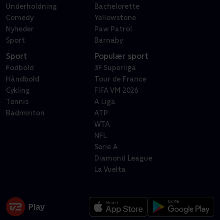
Underholdning
Bachelorette
Comedy
Yellowstone
Nyheder
Paw Patrol
Sport
Barnaby
Sport
Populær sport
Fodbold
3F Superliga
Håndbold
Tour de France
Cykling
FIFA VM 2026
Tennis
A Liga
Badminton
ATP
WTA
NFL
Serie A
Diamond League
La Vuelta