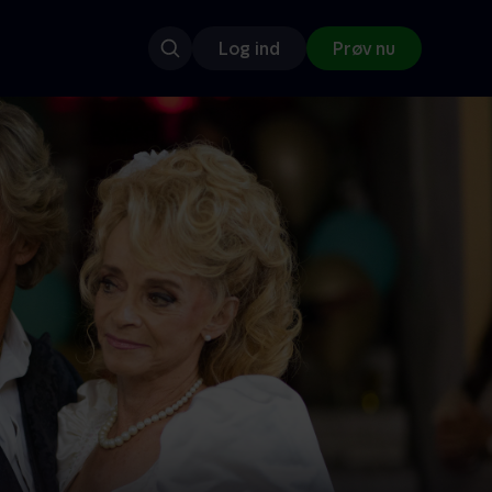
Log ind
Prøv nu