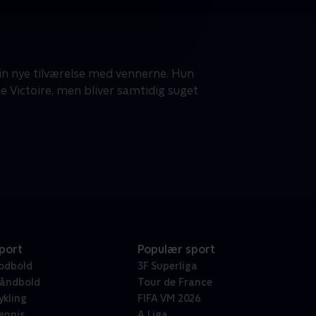
 sin nye tilværelse med vennerne. Hun
e Victoire, men bliver samtidig suget
port
Populær sport
odbold
3F Superliga
åndbold
Tour de France
ykling
FIFA VM 2026
ennis
A Liga