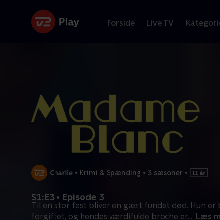
Forside
Live TV
Kategori
•
Krimi & Spænding
•
3 sæsoner
•
S1:E3 • Episode 3
Til en stor fest bliver en gæst fundet død. Hun er 
forgiftet, og hendes værdifulde broche er
...
Læs m