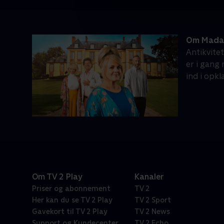
Om Madam
Antikvite
er i gang
ind i opk
Om TV 2 Play
Kanaler
Priser og abonnement
TV 2
Her kan du se TV 2 Play
TV 2 Sport
Gavekort til TV 2 Play
TV 2 News
Support og Kundecenter
TV 2 Echo