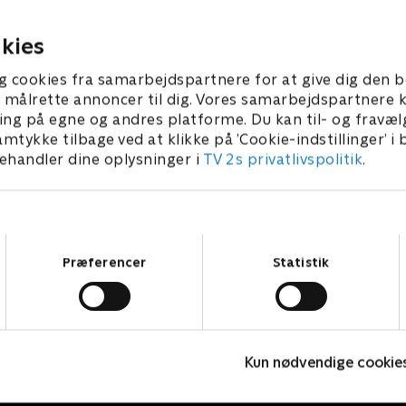
e i efterforskningen.
af, men kan Jean få morderen
tilstå?
r 2024 • 44 min
5. marts 2024 • 44 min
kies
g cookies fra samarbejdspartnere for at give dig den b
l at målrette annoncer til dig. Vores samarbejdspartner
ing på egne og andres platforme. Du kan til- og fravæl
amtykke tilbage ved at klikke på ’Cookie-indstillinger’ i
handler dine oplysninger i
TV 2s privatlivspolitik
.
Samtykkevalg
Præferencer
Statistik
Mordene i Marlow
F
Kun nødvendige cookie
Krimi & Spænding • 2 sæsoner
K