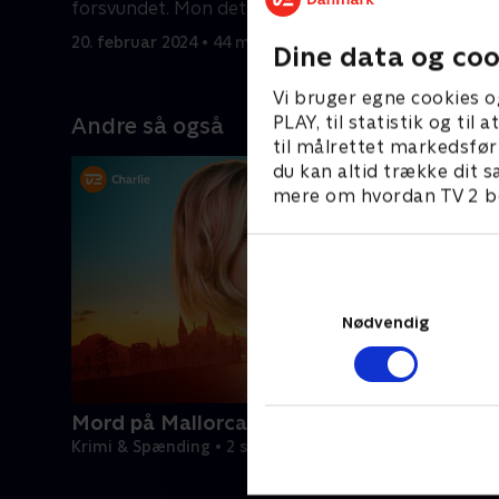
forsvundet. Mon det lykkes Jean at
ekspertis
finde morderen?
20. februar 2024 • 44 min
27. februa
Dine data og coo
Vi bruger egne cookies o
PLAY, til statistik og ti
Andre så også
til målrettet markedsfør
du kan altid trække dit s
mere om hvordan TV 2 be
Nødvendig
Mord på Mallorca
Krimi & Spænding • 2 sæsoner