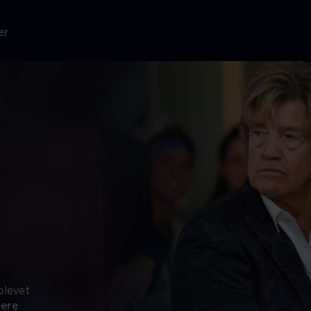
er
blevet
ere