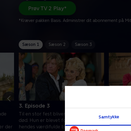
Prøv TV 2 Play*
*Kræver pakken Basis. Administrer dit abonnement på Mit
Sæson 1
Sæson 2
Sæson 3
3. Episode 3
4. Episo
inde
Til en stor fest bliver en gæst fundet
En lokal k
Samtykke
død. Hun er blevet forgiftet, og
røveri i s
er der
hendes værdifulde broche er
bliver stj