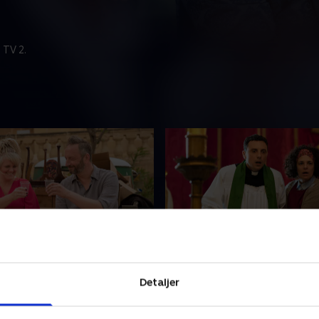
 TV 2.
de 4
5. Episode 5
unsthandler bliver udsat for
En værdifuld genstand bliver
Detaljer
it hjem, og et sjældent maleri
fra den lokale kirke, og præ
ålet. Caron får brug for Jeans
fundet død. Beskyldninger e