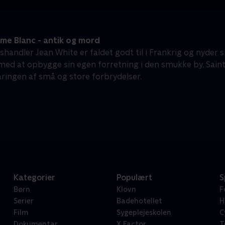
e Blanc - antik og mord
tshandler Jean White er faldet godt til i Frankrig og nyder
 med at opbygge sin egen forretning i den smukke by, Saint
laringen af små og store forbrydelser.
Kategorier
Populært
S
Børn
Klovn
F
Serier
Badehotellet
H
Film
Sygeplejeskolen
C
Dokumentar
X Factor
T