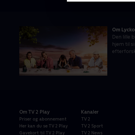
Om Lycko
Den lille
hjem til s
efterfors
Om TV 2 Play
Kanaler
Priser og abonnement
TV 2
Her kan du se TV 2 Play
TV 2 Sport
Gavekort til TV 2 Play
TV 2 News