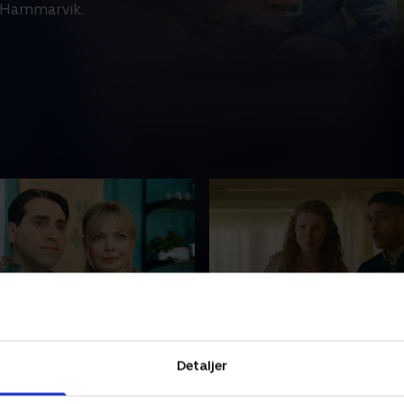
i Hammarvik.
de 4
5. Episode 5
Detaljer
kningen tager en ny
Andrés søster, Anastasia, d
da Nettan finder et lig i
uventet op i Hammarvik, m