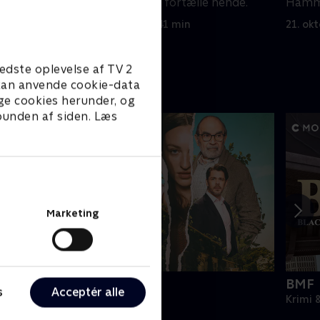
som har noget at fortælle hende.
Hamma
21. oktober 2025 • 41 min
21. ok
edste oplevelse af TV 2
e kan anvende cookie-data
ge cookies herunder, og
 bunden af siden. Læs
Marketing
he Au Pair
BMF
s
Acceptér alle
rimi & Spænding • 1 sæsoner
Krimi 