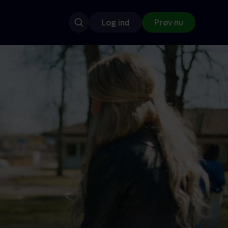
Log ind
Prøv nu