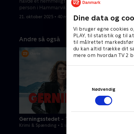
havde et hemmeligt forhold til en
vandet.
person i Hammarvik.
21. oktobe
Dine data og coo
21. oktober 2025 • 40 min
Vi bruger egne cookies o
PLAY, til statistik og ti
Andre så også
til målrettet markedsfør
du kan altid trække dit s
mere om hvordan TV 2 be
Nødvendig
Gerningsstedet - Tatort
Krimi & Spænding • 1 sæsoner