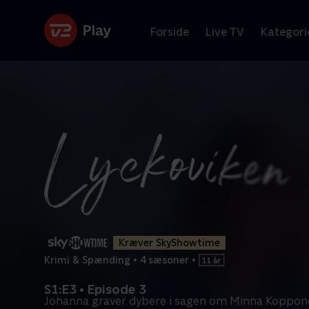
Forside
Live TV
Kategori
Kræver SkyShowtime
Krimi & Spænding
•
4 sæsoner
•
S1:E3 • Episode 3
Johanna graver dybere i sagen om Minna Koppon