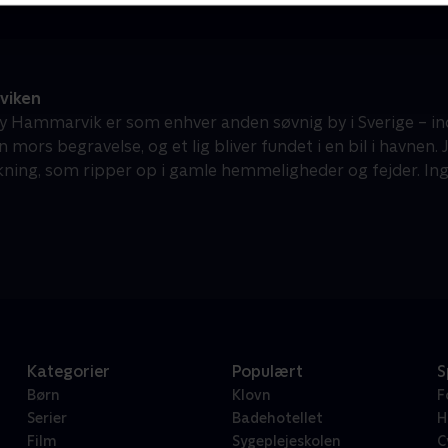
viken
 by Hammarvik er som enhver anden søvnig by i Sverige – in
in mors begravelse, og et lig bliver fundet i en bil i havnen.
kning, som ripper op i gamle hemmeligheder og fejder. Ingen
Kategorier
Populært
S
Børn
Klovn
F
Serier
Badehotellet
H
Film
Sygeplejeskolen
C