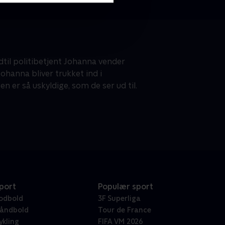
dtil politibetjent Johanna vender
 Johanna bliver trukket ind i
 er så uskyldige, som de ser ud til.
port
Populær sport
odbold
3F Superliga
åndbold
Tour de France
ykling
FIFA VM 2026