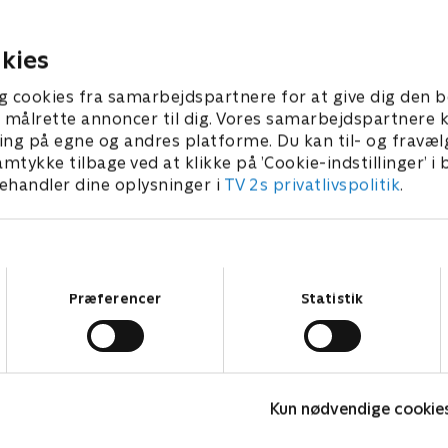
spor tvinger Johanna til at
konfrontere Pernilla.
r 2025 • 42 min
kies
21. oktober 2025 • 42 min
g cookies fra samarbejdspartnere for at give dig den b
l at målrette annoncer til dig. Vores samarbejdspartner
ing på egne og andres platforme. Du kan til- og fravæl
amtykke tilbage ved at klikke på ’Cookie-indstillinger’ i
handler dine oplysninger i
TV 2s privatlivspolitik
.
Samtykkevalg
Præferencer
Statistik
Top Dog
T
Kun nødvendige cookie
Krimi & Spænding • 1 sæsoner
K