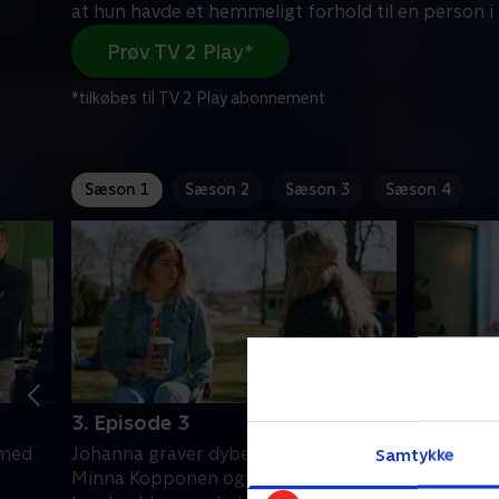
at hun havde et hemmeligt forhold til en person 
Prøv TV 2 Play*
*tilkøbes til TV 2 Play abonnement
Sæson 1
Sæson 2
Sæson 3
Sæson 4
3. Episode 3
4. Episo
 med
Johanna graver dybere i sagen om
Efterfors
Samtykke
Minna Kopponen og opdager, at hun
drejning, 