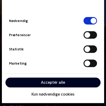
bunden af siden. Læs mere om hvordan TV 2
behandler dine oplysninger i
TV 2s privatlivspolitik
.
Samtykkevalg
Nødvendig
Præferencer
Statistik
Marketing
Om Luther
Den skarpe, men impulsive, efterforsker John Luther
tager valg, som ingen andre tør tage, når han skal
Acceptér alle
opklare en sag.
Kun nødvendige cookies