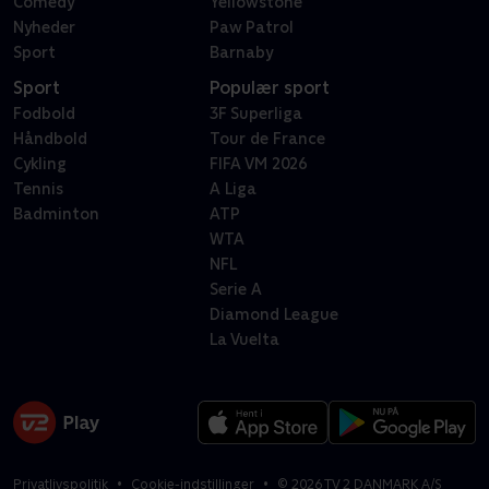
Comedy
Yellowstone
Nyheder
Paw Patrol
Sport
Barnaby
Sport
Populær sport
Fodbold
3F Superliga
Håndbold
Tour de France
Cykling
FIFA VM 2026
Tennis
A Liga
Badminton
ATP
WTA
NFL
Serie A
Diamond League
La Vuelta
Privatlivspolitik
Cookie-indstillinger
©
2026
TV 2 DANMARK A/S