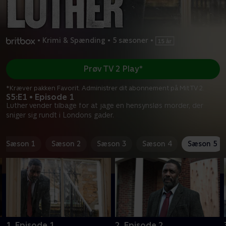
•
Krimi & Spænding
•
5 sæsoner
•
Prøv TV 2 Play*
*Kræver pakken Favorit. Administrer dit abonnement på Mit TV 2.
S5:E1 • Episode 1
Luther vender tilbage for at jage en hensynsløs morder, der
sniger sig rundt i Londons gader.
Sæson 1
Sæson 2
Sæson 3
Sæson 4
Sæson 5
1. Episode 1
2. Episode 2