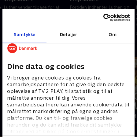
e
Luther vender tilbage for at
Fortiden indhenter Luther, og
jage en hensynsløs morder, der
Halliday kommer nærmere på
sniger sig rundt i Londons
at afsløre, hvem morderen er.
gader.
17. januar 2024 • 56 min
17. januar 2024 • 57 min
Samtykke
Detaljer
Om
Andre så også
Dine data og cookies
Vi bruger egne cookies og cookies fra
samarbejdspartnere for at give dig den bedste
oplevelse af TV 2 PLAY, til statistik og til at
målrette annoncer til dig. Vores
samarbejdspartnere kan anvende cookie-data til
målrettet markedsføring på egne og andres
En sag for Frost
Mordene i M
platforme. Du kan til- og fravælge cookies
Krimi & Spænding • 9 sæsoner
Krimi & Spændi
herunder, og du kan altid trække dit samtykke
tilbage ved at klikke på ’Cookie-indstillinger’ i