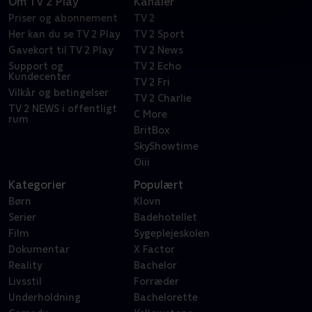
Om TV 2 Play
Kanaler
Priser og abonnement
TV 2
Her kan du se TV 2 Play
TV 2 Sport
Gavekort til TV 2 Play
TV 2 News
Support og
TV 2 Echo
Kundecenter
TV 2 Fri
Vilkår og betingelser
TV 2 Charlie
TV 2 NEWS i offentligt
C More
rum
BritBox
SkyShowtime
Oiii
Kategorier
Populært
Børn
Klovn
Serier
Badehotellet
Film
Sygeplejeskolen
Dokumentar
X Factor
Reality
Bachelor
Livsstil
Forræder
Underholdning
Bachelorette