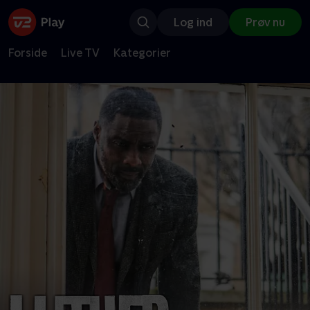
Log ind
Prøv nu
Forside
Live TV
Kategorier