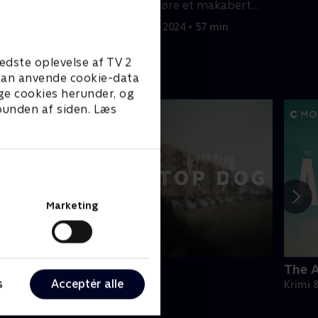
gennemføre et makabert
mesterværk.
min
17. januar 2024 • 57 min
edste oplevelse af TV 2
e kan anvende cookie-data
ge cookies herunder, og
 bunden af siden. Læs
Marketing
op Dog
The A
s
Acceptér alle
rimi & Spænding • 1 sæsoner
Krimi 