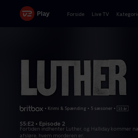
Forside
Live TV
Kategori
•
Krimi & Spænding
•
5 sæsoner
•
S5:E2 • Episode 2
Fortiden indhenter Luther, og Halliday kommer n
afsløre, hvem morderen er.