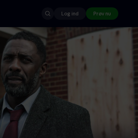
Log ind
Prøv nu