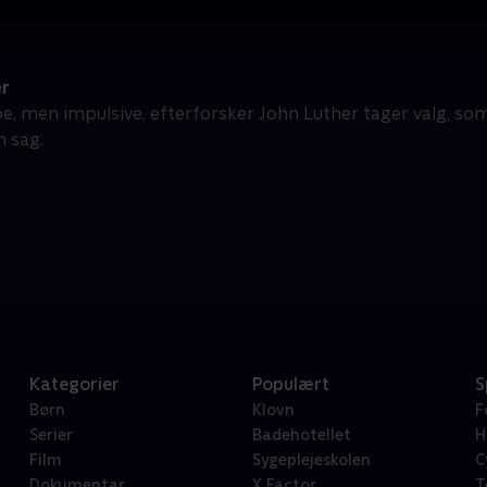
r
e, men impulsive, efterforsker John Luther tager valg, som
n sag.
Kategorier
Populært
S
Børn
Klovn
F
Serier
Badehotellet
H
Film
Sygeplejeskolen
C
Dokumentar
X Factor
T