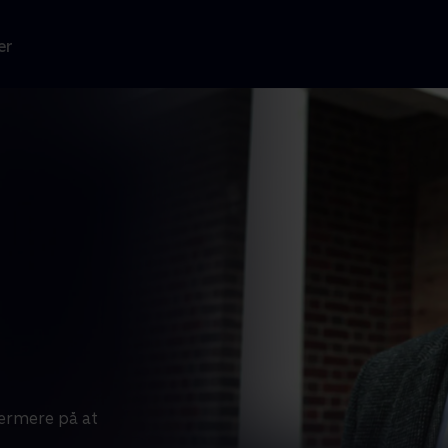
er
ærmere på at