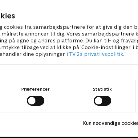
ødelægge ham?
7. januar 2024 • 56 min
17. januar 2024 • 58 
kies
g cookies fra samarbejdspartnere for at give dig den b
l at målrette annoncer til dig. Vores samarbejdspartner
ing på egne og andres platforme. Du kan til- og fravæl
amtykke tilbage ved at klikke på ’Cookie-indstillinger’ i
handler dine oplysninger i
TV 2s privatlivspolitik
.
Samtykkevalg
Præferencer
Statistik
Mordene i Marlow
T
Kun nødvendige cookie
Krimi & Spænding • 2 sæsoner
K