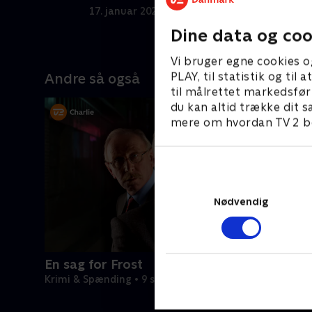
17. januar 2024 • 57 min
1
Dine data og coo
Vi bruger egne cookies o
PLAY, til statistik og ti
Andre så også
til målrettet markedsfør
du kan altid trække dit s
mere om hvordan TV 2 be
Nødvendig
En sag for Frost
Krimi & Spænding • 9 sæsoner