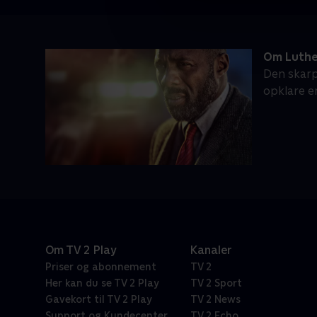
Om Luthe
Den skarp
opklare e
Om TV 2 Play
Kanaler
Priser og abonnement
TV 2
Her kan du se TV 2 Play
TV 2 Sport
Gavekort til TV 2 Play
TV 2 News
Support og Kundecenter
TV 2 Echo