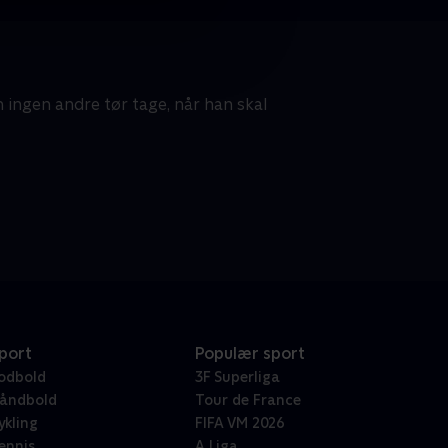
 ingen andre tør tage, når han skal
port
Populær sport
odbold
3F Superliga
åndbold
Tour de France
ykling
FIFA VM 2026
ennis
A Liga