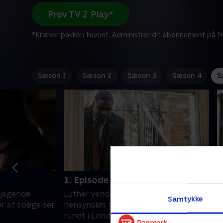
Prøv TV 2 Play*
*Kræver pakken Favorit. Administrer dit abonnement på Mi
Sæson 1
Sæson 2
Sæson 3
Sæson 4
S
1. Episode 1
2
djagende
Luther vender tilbage for at jage en
F
Samtykke
r af spøgelser
hensynsløs morder, der sniger sig
k
rundt i Londons gader.
h