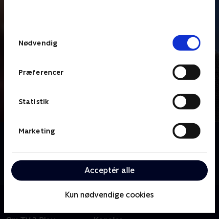
bunden af siden. Læs mere om hvordan TV 2
behandler dine oplysninger i
TV 2s privatlivspolitik
.
Samtykkevalg
Nødvendig
Præferencer
Statistik
Marketing
Om Luther
Den skarpe, men impulsive, efterforsker John Luther
tager valg, som ingen andre tør tage, når han skal
Acceptér alle
opklare en sag.
Kun nødvendige cookies