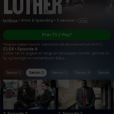
•
Krimi & Spænding
•
5 sæsoner
•
Prøv TV 2 Play*
*Kræver pakken Favorit. Administrer dit abonnement på Mit TV 2.
S2:E4 • Episode 4
Luther får til opgave at fange en løssluppen morder, gemme et
lig og berolige en mistænksom Baba.
Sæson 1
Sæson 2
Sæson 3
Sæson 4
Sæson 5
4. Episode 4
1. Episode 1