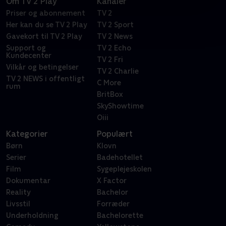
Om TV 2 Play
Kanaler
Priser og abonnement
TV 2
Her kan du se TV 2 Play
TV 2 Sport
Gavekort til TV 2 Play
TV 2 News
Support og
TV 2 Echo
Kundecenter
TV 2 Fri
Vilkår og betingelser
TV 2 Charlie
TV 2 NEWS i offentligt
C More
rum
BritBox
SkyShowtime
Oiii
Kategorier
Populært
Børn
Klovn
Serier
Badehotellet
Film
Sygeplejeskolen
Dokumentar
X Factor
Reality
Bachelor
Livsstil
Forræder
Underholdning
Bachelorette