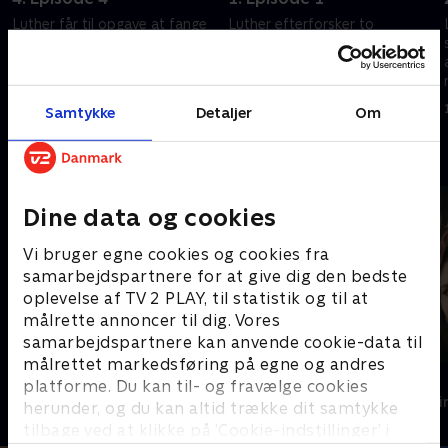
Luther får til opgave at fange
Luther efterforsker to
en løssluppen morder, gemme
gruopvækkende sager, men
et lig og berolige en
han ved ikke, han bliver nøje
mistænksom Baba.
overvåget.
17. januar 2024 • 52 min
17. januar 2024 • 50 min
Samtykke
Detaljer
Om
Andre så også
Dine data og cookies
Vi bruger egne cookies og cookies fra
samarbejdspartnere for at give dig den bedste
oplevelse af TV 2 PLAY, til statistik og til at
målrette annoncer til dig. Vores
samarbejdspartnere kan anvende cookie-data til
målrettet markedsføring på egne og andres
Fornyet mistanke
Top Dog
platforme. Du kan til- og fravælge cookies
Krimi & Spænding • 1 sæsoner
Krimi & Spændi
herunder, og du kan altid trække dit samtykke
tilbage ved at klikke på ’Cookie-indstillinger’ i