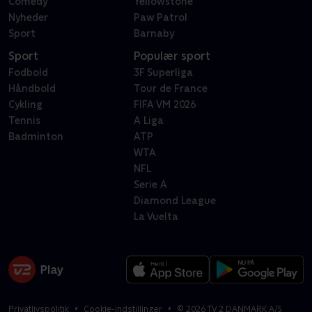
Comedy
Yellowstone
Nyheder
Paw Patrol
Sport
Barnaby
Sport
Populær sport
Fodbold
3F Superliga
Håndbold
Tour de France
Cykling
FIFA VM 2026
Tennis
A Liga
Badminton
ATP
WTA
NFL
Serie A
Diamond League
La Vuelta
Privatlivspolitik
Cookie-indstillinger
©
2026
TV 2 DANMARK A/S