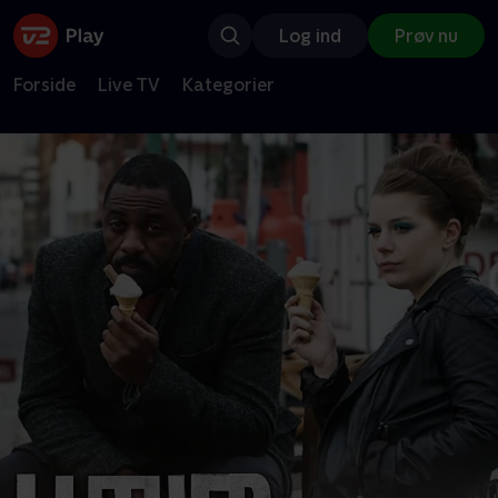
Log ind
Prøv nu
Forside
Live TV
Kategorier